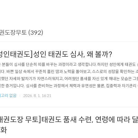
권도장무토 (392)
성인태권도]성인 태권도 심사, 왜 볼까?
 분들이 심사를 단순히 띠를 바꾸는 과정이라고 생각합니다.하지만 성인에게 태권도 
다. 바쁜 일상 속에서 꾸준히 흘린 땀과 노력을 돌아보고, 스스로의 성장을 확인하는
했던 자세와 발차기가 자연스러워지고, 어려웠던 품새를 자신 있게 해내는 모습은 그
한 증거입니다. 심사를 준비하는 과정에서 체력과 유연성은 물론, 집중력과 자기관리 
다 태권도 심사는 다른 사람과 경쟁하는 시험이 아닙니다.어제의 나보다 오늘의 내가
고리 없음
2026. 8. 1. 16:21
입니다. 심사를 마친 많은 성인 수련생들이 가장 크게 느끼는 것은 띠의 색이 아니라 '
구나.'​라는 자신감입니다..
태권도장 무토]태권도 품새 수련, 연령에 따라 
변화