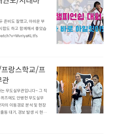
태권도/서래마
 준비도 잘했고, 아쉬운 부
시합도 하고 함께해서 좋았습
ch?v=WvriyaKLtfs
/프랑스학교/프
무관
하는 무도실무관입니다~ 그 직
 유퀴즈에도 안병헌 무도실무
상자의 이동경로 분석 및 현장
 출동 대기, 경보 발생 시 현장
 지원4. 구인 대상자 호송 등
moj/225/s..