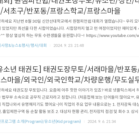
대회] 원챔피언쉽/태권도장무토/유소년/성인/
/서초구/반포동/프랑스학교/프랑스마을
하세요 지난번 8월 30일 신안산대학교에서 원챔피언쉽 대회가 열렸습니다~ 우리 모두
 있었지만 최선을 다한 시합이었습니다. 시합장까지 멀고 먼 여정이었지만 재미있게 
^^ 항상 열심히 하는 무토 수련생들을 응원합니다~! https://www.youtube.com/wat
지사항&뉴스&행사/행사/대회
2024. 9. 23. 21:48
유소년 태권도] 태권도장무토/서래마을/반포동
스마을/외국인/외국인학교/차량운행/무도실
하세요 태권도장 무토입니다. 요즘에 아주 핫한 이야기가 있죠? 바로 넷플릭스에서 
 법무부 소속으로 공무직 근로자라고 칭합니다. (처음접해 보는 단어들이 많아요ㅠ,
 직접나와서 유명해지기도 했어요~)이 직업의 주요 업무 내용으로는 1. 전자감독 대
, 출입제한구역 등 순찰 활동 보조 2. 대상자 현황 관리, 전자장치 점검 및 회수 3. 상시
 및 현안처리, 증거수집, 전자장치 훼손 및 소재불명자 검거보조, 긴급상황발생 시 업무
프로그램 소개(Program)/유소년(Kid program)
2024. 9. 6. 21:34
관찰소 업무 보조 등이 있습니다. * 법무부 채용 공고문 참조*https://www.moj.go.kr/