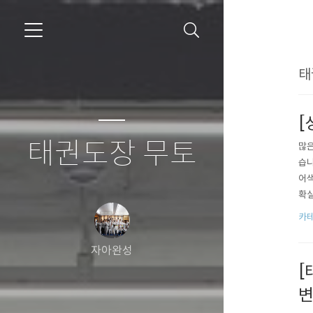
태
[
태권도장 무토
많은
습니
어색
확실
엇보
카테
과정
람이
자아완성
[