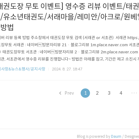
태권도장 무토 이벤트] 영수증 리뷰 이벤트/태
/유소년태권도/서래마을/레미안/아크로/원베
뷰방법
버 리뷰 등록 방법 주소창에서 태권도장 무토 검색 (서래관 or 서초관) 서래관 https://n
장무토 서래관 : 네이버방문자리뷰 21 · 블로그리뷰 1m.place.naver.com 서초관 htt
J 태권도장무토 서초관 : 네이버방문자리뷰 2 · 블로그리뷰 2m.place.naver.co
관, 서초관에서 영수증 리뷰를 진행합니다~ 방법은 아래를 참고, 기간은 제고 소진시
코드를 찍어 주세요~ 그리고 영수증 인증!!! 그 다음 좋았던 점을 차근차근 적어 줍니다
지사항&뉴스&행사/공지사항
2024. 8. 27. 18:47
생님!! 그리고 넓은 시설 장점!!! 잘 적어 주시면 됩니다~ ..
Prev
1
2
3
4
···
Blog is powered by
Daum
/ Designe