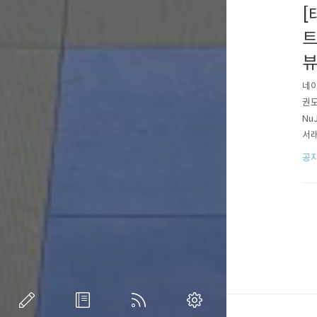
[
트
네이
권도
Nu
서래
QR
공
정선