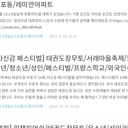
포동/레미안아파트
4월 12,13일날에 원챔피언쉽 대회가 있었습니다~기쁜 순간도 아쉬운 순간도 있었지
것입니다. 영상으로 대회장의 느낌과 수련생 친구들의 실력을 확인해보죠 !!! https://yout
://youtu.be/_8RIJdhVKak
지사항&뉴스&행사/행사/대회
2025. 4. 18. 21:41
자신감 페스티벌] 태권도장무토/서래마을축제
년/청소년/성인/페스티벌/프랑스학교/외국
하세요 태권도장 무토가 10회 자신감 페스티벌을 맞이하였습니다. 페스티벌이 10회를
 입니다. 무엇보다 꾸준히 했다는 것이 굉장히 중요하다고 생각합니다. 우리 태권도장
 참된 교육 가치 실현을 위해서 설립한 태권도장 입니다. 모든 수련생들이 제대로 된
 합니다. 우리는 이렇게 힘들고 어려운 공연을 우리는 왜 할까요? 그것은 바로 우리들
 생각합니다. 긴장과 스트레스를 극복하고 무언가를 이뤄내는 성취를 통해서 할 수 
지사항&뉴스&행사/행사/대회
2024. 11. 27. 15:33
 되기 때문입니다. 그만큼 페스티벌의 의미가 굉장히 크고 대단하다는 것을 느낄 수 
만 못보신 분들위해서 영..