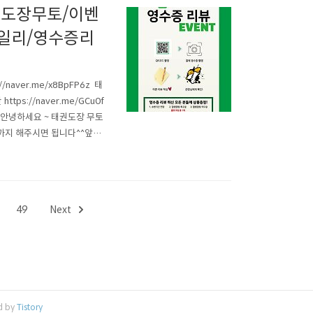
권도장무토/이벤
일리/영수증리
aver.me/x8BpFP6z 태
ps://naver.me/GCu0f
m 안녕하세요 ~ 태권도장 무토
 까지 해주시면 됩니다^^앞에
!! 트레이닝이 체계적이고, 열
49
Next
d by
Tistory