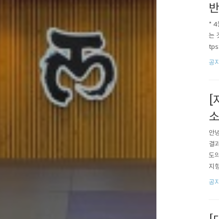
반
* 
는 
tps
공
[
소
안녕
결과
도의
지향
다고
공
갖게
하지