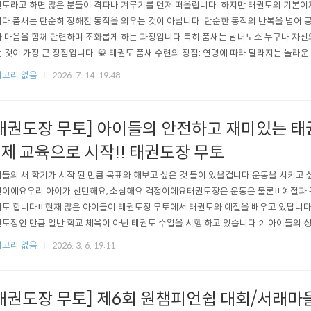
도라고 하면 많은 분들이 격파나 겨루기를 먼저 떠올립니다. 하지만 태권도의 기본이
다.품새는 단순히 정해진 동작을 외우는 것이 아닙니다. 단순한 동작의 반복을 넘어 
 마음을 함께 단련하며 조화롭게 하는 과정입니다.특히 품새는 남녀노소 누구나 자신의
 것이 가장 큰 장점입니다. 🥋 태권도 품새 수련의 장점: 연령에 따라 달라지는 놀라운
: 건강한 성장의 기초유소년기 품새 수련은 신체와 인성을 함께 성장시키는 교육입니다
고리 없음
2026. 7. 14. 19:48
 기억하는 과정에서 집중력과 기억력은 물론, 균형감각과 신체 협응력이 자연스럽게 
 맞춰 수련하고 친구들..
태권도장 무토] 아이들의 안전하고 재미있는 태권
제 교육으로 시작!! 태권도장 무토
들의 새 학기가 시작 된 만큼 목표와 해보고 싶은 것 들이 있을겁니다.운동을 시키고
이에요우리 아이가 산만해요, 소심해요 걱정이에요태권도장은 운동은 물론!! 예절과 
도 합니다!! 현재 많은 아이들이 태권도장 무토에서 태권도와 예절을 배우고 있답니다~
도장인 만큼 일반 학교 체육이 아닌 태권도 수업을 시행 하고 있습니다.2. 아이들의 
으로 성향에 맞게 섬세한 교육을 시키고 있습니다.3. 태권도 뿐만이 아니라 인사, 자세
고리 없음
2026. 3. 6. 19:11
니다.4. 운동 외 대기 시간에는 바른자세로 대기를 시키기 때문에 안전 하게 아이들을
력,..
태권도장 무토] 제6회 원챔피언쉽 대회/서래마