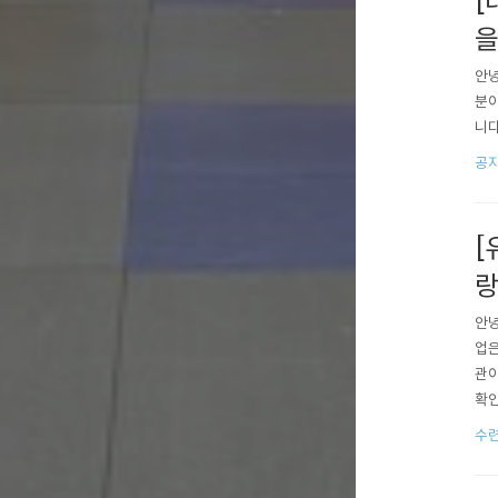
[
을
안녕
분이
니다
공
[
랑
안녕
업은
관이
확인
출동
수련
보호