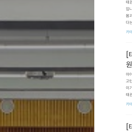
태권
입니
몸과
다는
장점
카테
서를
령에
[
원
아이
고민
이기
태권
교육
카테
있습
는 근
[