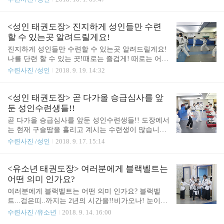
동기부여도 잘되고! 우리나라 국기인 성인태권도를
배울수 있고!사회에서 다양하게 활동하시는분들과
함께 커뮤니티도 가능한곳!전신운동! 실내운동! 일
<성인 태권도장> 진지하게 성인들만 수련
석이조운동! 바로 성인 태권도!
할 수 있는곳 알려드릴게요!
진지하게 성인들만 수련할 수 있는곳 알려드릴게요!
나를 단련 할 수 있는 곳!때로는 즐겁게! 때로는 어렵
게! 때로는 고민하면서!우리의 신체를 내 마음 처럼
수련사진 /성인
2018. 9. 19. 14:32
사용 할 수 있다면 얼마나 좋을까요?하루하루! 수련
에 임하면서! 어제보단 달라진 나를 보며오늘도 수련
나오십니다^^
<성인 태권도장> 곧 다가올 승급심사를 앞
둔 성인수련생들!!
곧 다가올 승급심사를 앞둔 성인수련생들!! 도장에서
는 현재 구슬땀을 흘리고 계시는 수련생이 많습니다
이번주! 금요일에는 제 40회 성인승급심사가 있습니
수련사진 /성인
2018. 9. 17. 15:14
다!매일 나와 연습하시는 모습이 정말! 멋지십니다!
<유소년 태권도장> 여러분에게 블랙벨트는
어떤 의미 인가요?
여러분에게 블랙벨트는 어떤 의미 인가요? 블랙벨
트...검은띠..까지는 2년의 시간을!!비가오나! 눈이오
나! 하루도 빠지지 않고 나와 수련하시는분들께주어
수련사진 /유소년
2018. 9. 14. 16:00
지는 아주 특별하고...고귀한 블랙벨트 입니다...인생