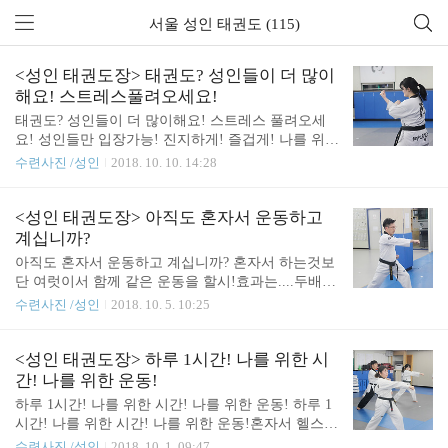
서울 성인 태권도 (115)
<성인 태권도장> 태권도? 성인들이 더 많이
해요! 스트레스풀려오세요!
태권도? 성인들이 더 많이해요! 스트레스 풀려오세
요! 성인들만 입장가능! 진지하게! 즐겁게! 나를 위한
시간!성인태권도장으로 초대합니다!
수련사진 /성인
2018. 10. 10. 14:28
<성인 태권도장> 아직도 혼자서 운동하고
계십니까?
아직도 혼자서 운동하고 계십니까? 혼자서 하는것보
단 여럿이서 함께 같은 운동을 할시!효과는....두배..
세배....말로 표현이 안될정도로 좋아요!힘들때 옆에
수련사진 /성인
2018. 10. 5. 10:25
서 도와주고! 또 도움을 줄 수 있고!서로 함께 배우며
서로 함께 땀흘리는 공간!진지한 성인 태권도장 입니
다!
<성인 태권도장> 하루 1시간! 나를 위한 시
간! 나를 위한 운동!
하루 1시간! 나를 위한 시간! 나를 위한 운동! 하루 1
시간! 나를 위한 시간! 나를 위한 운동!혼자서 헬스장
에서 이도저도 아닌 운동하고 계시는 그대!함께하면
수련사진 /성인
2018. 10. 1. 09:47