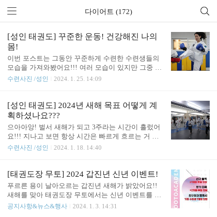
다이어트 (172)
[성인 태권도] 꾸준한 운동! 건강해진 나의
몸!
이번 포스트는 그동안 꾸준하게 수련한 수련생들의
모습을 가져와봤어요!!! 여러 모습이 있지만 그중 멋
있는 모습을 가져와봤는데요! 다 같이 한번 보시죠!!!
수련사진 /성인
2024. 1. 25. 14:09
상담 문의는 서래관 1544-9196 / 서초관 1544-9915로
문의 부탁드리며 아래 네이버 예약도 많은 관심 부탁
드려요!!! *서래관 https://map.naver.com/p/search/%E
[성인 태권도] 2024년 새해 목표 어떻게 계
D%83%9C%EA%B6%8C%EB%8F%84%EC%9E%A
획하셨나요???
5%20%EB%AC%B4%ED%86%A0/place/35581789?pla
으아아앙! 벌서 새해가 되고 3주라는 시간이 흘렀어
cePath=%3Fentry%3Dpll%26from%3Dnx%26fromNxL
요!!! 지나고 보면 항상 시간은 빠르게 흐르는 거 같
ist%3Dtrue&placeSearchOption=entry%3Dpll%26from
아요!!! 여러분들은 그동안 새해 목표를 정해서 실천
수련사진 /성인
2024. 1. 18. 14:40
NxList%3Dtrue&searchType=place 네이버 지..
하고 계시나요??? 혹시 아직 목표를 정하지 못하고
고민 중이시라면 바로 전화 주세요!!! 연락처는 서래
관 1544-9196 / 서초관 1544-9915로 문의 부탁드리며
[태권도장 무토] 2024 갑진년 신년 이벤트!
아래 네이버 예약도 많은 관심 부탁드려요!!! *서래
푸르른 용이 날아오르는 갑진년 새해가 밝았어요!!
관 https://map.naver.com/p/search/%ED%83%9C%E
새해를 맞아 태권도장 무토에서는 신년 이벤트를 진
A%B6%8C%EB%8F%84%EC%9E%A5%20%EB%A
행해요!!! 어떤 이벤트인지 많이 궁금하시죠?!?! 궁금
공지사항&뉴스&행사
2024. 1. 3. 14:31
C%B4%ED%86%A0/place/35581789?placePath=%3Fen
하시다면 서래관 1544-9196 / 서초관 1544-9915로 문