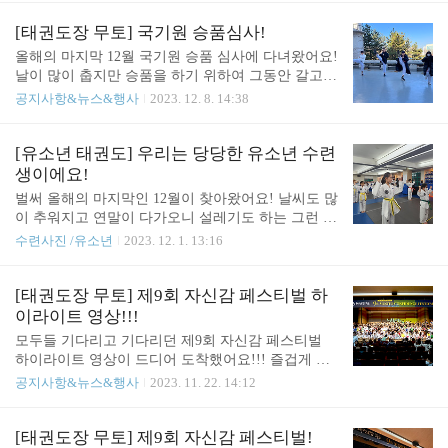
try%3Dpll%26from%3Dnx%26fromNxList%3Dtrue&pl
의 부탁드리며 아래 네이버 예약도 많은 관심 부탁드
aceSearchOption=entry..
려요!!! *서래관 https://map.naver.com/p/search/%ED%
[태권도장 무토] 국기원 승품심사!
83%9C%EA%B6%8C%EB%8F%84%EC%9E%A5%2
올해의 마지막 12월 국기원 승품 심사에 다녀왔어요!
0%EB%AC%B4%ED%86%A0/place/35581789?placePa
날이 많이 춥지만 승품을 하기 위하여 그동안 갈고닦
th=%3Fentry%3Dpll%26from%3Dnx%26fromNxList%
은 실력을 보여주러 왔어요!! 어떤 모습인지 궁금하
공지사항&뉴스&행사
2023. 12. 8. 14:38
3Dtrue&placeSearchOption=entry%3Dpll%26fromNxLi
시죠? 보시기 전에 상담은 서래관 1544-9196 / 서초관
st%3Dtrue&searchType=place 네이버 지도 태..
1544-9915로 문의 부탁드리며 아래 네이버 예약도 많
은 관심 부탁드려요!!! *서래관 https://map.naver.com/
[유소년 태권도] 우리는 당당한 유소년 수련
p/search/%ED%83%9C%EA%B6%8C%EB%8F%84%
생이에요!
EC%9E%A5%20%EB%AC%B4%ED%86%A0/place/3
벌써 올해의 마지막인 12월이 찾아왔어요! 날씨도 많
5581789?placePath=%3Fentry%3Dpll%26from%3Dn
이 추워지고 연말이 다가오니 설레기도 하는 그런 요
x%26fromNxList%3Dtrue&placeSearchOption=entry%3
즘인 거 같아요! 날씨가 춥다 보니 자연스럽게 따뜻
수련사진 /유소년
2023. 12. 1. 13:16
Dpll%26fromNxList%3Dtrue&searchType=plac..
한 집에서 웅크리게 되죠! 연말이니 약속도 많이 잡
히고 맛있는 음식도 많이 먹게 되죠! 이럴 때 필요한
게 바로 꾸준한 운동이죠! 운동은 나이를 떠나서 항
[태권도장 무토] 제9회 자신감 페스티벌 하
상 규칙적으로 하는 것이 매우 중요하다고 생각해요!
이라이트 영상!!!
상담은 서래관 1544-9196 / 서초관 1544-9915로 문의
모두들 기다리고 기다리던 제9회 자신감 페스티벌
부탁드리며 아래 네이버 예약도 많은 관심 부탁드려
하이라이트 영상이 드디어 도착했어요!!! 즐겁게 시
요!!! *서래관 태권도장무토 서래관 - 네이버 지도 (n
청해주시고 상담은 서래관 1544-9196 / 서초관 1544-
공지사항&뉴스&행사
2023. 11. 22. 14:12
aver.com) 네이버 지도태권도장무토 서래관map.nave
9915로 문의 부탁드리며 아래 네이버 예약도 많은 관
r.com*서초관 태권도장무토 서초관 - 네이버 지도 (na
심 부탁드려요!!! *서래관 태권도장무토 서래관 - 네
ver.com) 네이버 지도태권도장무토 서초관map.naver..
이버 지도 (naver.com) 네이버 지도 태권도장무토 서
[태권도장 무토] 제9회 자신감 페스티벌!