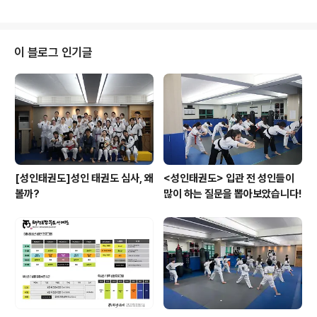
t%3Dtrue&se..
의 부탁드리며 아래 네이버 예약도 많은 관심 부탁드려요!!!
*서래관 https://map.naver.com/p/search/%ED%8
3%9C%EA%B6%8C%EB%8F%84%EC%9E%A
5%20%EB%AC%B4%ED%86%A0/place/35581
이 블로그 인기글
789?placePath=%3Fentry%3Dpll%26from%3D
nx%26fromNxList%3Dtrue&placeSearchOption
=entry%3Dpll%26fromNxList%3Dtrue&searchT
ype=plac..
[성인태권도]성인 태권도 심사, 왜
<성인태권도> 입관 전 성인들이
볼까?
많이 하는 질문을 뽑아보았습니다!