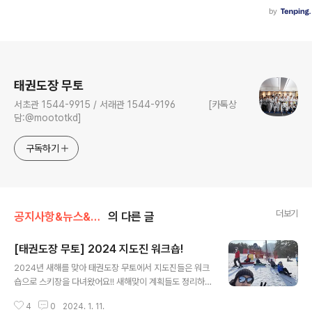
로그 정보
태권도장 무토
서초관 1544-9915 / 서래관 1544-9196 [카톡상
담:@moototkd]
구독하기
더보기
공지사항&뉴스&행사
의 다른 글
[태권도장 무토] 2024 지도진 워크숍!
글 내용
2024년 새해를 맞아 태권도장 무토에서 지도진들은 워크
숍으로 스키장을 다녀왔어요!! 새해맞이 계획들도 정리하
고 동계 스포츠를 즐기기도 했어요!!! 궁금하시다면 서래관
4
0
2024. 1. 11.
1544-9196 / 서초관 1544-9915로 문의 부탁드리며