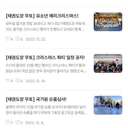
아래 네이버 예약도 많은 관심 부탁드려요!!! *서래관 http
s://map.naver.com/p/search/%ED%83%9C%E
[태권도장 무토] 유소년 메리크리스마스!
A%B6%8C%EB%8F%84%EC%9E%A5%20%E
글 내용
B%AC%B4%ED%86%A0/place/35581789?plac
모두들 즐거운 연말 보내시고 계시나요? 태권도장 무토에
ePath=%3Fentry%3Dpll%26from%3Dnx%26fro
서는 즐거운 크리스마스 행사가 진행되고 있어요! 함께 참
mNxList%3Dtrue&placeSearchOption=entry%3
여하고 싶으신 분들은 서래관 1544-9196 / 서초관 154
Dpll%26fromNxList%3Dtrue&searchType=plac
4
0
2023. 12. 22.
4-9915로 문의 부탁드리며 아래 네이버 예약도 많은 관
e 네이버 지도태권도..
심 부탁드려요!!! *서래관 https://map.naver.com/p/s
earch/%ED%83%9C%EA%B6%8C%EB%8F%8
[태권도장 무토] 크리스마스 파티 일정 공지!
4%EC%9E%A5%20%EB%AC%B4%ED%86%A0/
글 내용
place/35581789?placePath=%3Fentry%3Dpll%
드디어 돌아온 12월 메인 행사인 크리스마스 파티가 돌아
26from%3Dnx%26fromNxList%3Dtrue&placeS
왔습니다!!! 작년 같은 경우 공지문이 올라가고 엄청난 속도
earchOption=entry%3Dpll%26fromNxList%3Dtr
로 매진이 되었는데요!!! 올해에는 어떨지 궁금해지네요!!!
ue&searchType=place 네이버 지도태권도장무토 서
4
0
2023. 12. 14.
함께 참여하고 싶으신 분들은 서래관 1544-9196 / 서초
래관map.naver...
관 1544-9915로 문의 부탁드리며 아래 네이버 예약도
많은 관심 부탁드려요!!! *서래관 https://map.naver.co
[태권도장 무토] 국기원 승품심사!
m/p/search/%ED%83%9C%EA%B6%8C%EB%8
글 내용
F%84%EC%9E%A5%20%EB%AC%B4%ED%8
올해의 마지막 12월 국기원 승품 심사에 다녀왔어요! 날이
6%A0/place/35581789?placePath=%3Fentry%
많이 춥지만 승품을 하기 위하여 그동안 갈고닦은 실력을
3Dpll%26from%3Dnx%26fromNxList%3Dtrue&
보여주러 왔어요!! 어떤 모습인지 궁금하시죠? 보시기 전에
placeSearchOption=entry%3Dpll%26fromNxLis
7
2
2023. 12. 8.
상담은 서래관 1544-9196 / 서초관 1544-9915로 문