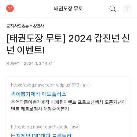
검색하기
태권도장 무토
티스토리
공지사항&뉴스&행사
[태권도장 무토] 2024 갑진년 신
년 이벤트!
자아완성
2024. 1. 3. 14:31
https://blog.naver.com/adplus1973
광고
종이뽑기제작 애드플러스
추억의종이뽑기제작 마케팅이벤트 프로모션행사 오픈기념이
벤트 레트로행사 대형종이뽑기
http://blog.naver.com/tksoda
광고
터치게임 DID대여 블루트리