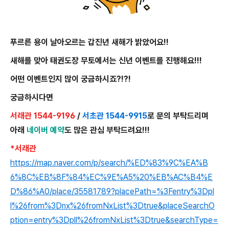
푸르른 용이 날아오르는 갑진년 새해가 밝았어요!!
새해를 맞아 태권도장 무토에서는 신년 이벤트를 진행해요!!!
어떤 이벤트인지 많이 궁금하시죠?!?!
궁금하시다면
서래관 1544-9196
/
서초관 1544-9915
로 문의 부탁드리며
아래
네이버 예약
도 많은 관심 부탁드려요!!!
*서래관
https://map.naver.com/p/search/%ED%83%9C%EA%B
6%8C%EB%8F%84%EC%9E%A5%20%EB%AC%B4%E
D%86%A0/place/35581789?placePath=%3Fentry%3Dpl
l%26from%3Dnx%26fromNxList%3Dtrue&placeSearchO
ption=entry%3Dpll%26fromNxList%3Dtrue&searchType=