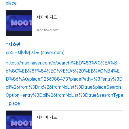
place
네이버 지도
map.naver.com
*서초관
장소 - 네이버 지도 (naver.com)
https://map.naver.com/p/search/%ED%83%9C%EA%B
6%8C%EB%8F%84%EC%9E%A5%20%EB%AC%B4%E
D%86%A0/place/1256988473?placePath=%3Fentry%3D
pll%26from%3Dnx%26fromNxList%3Dtrue&placeSearch
Option=entry%3Dpll%26fromNxList%3Dtrue&searchType
=place
네이버 지도