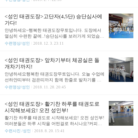
있어 운동만한 것은 없습니다. 그러나 더운 여름 무
무토 도장에서 메는 검은 띠는 더 값진데요 심사 중
작정 운동을 하는 것은 오히려 건강을 해치기 쉬우므
에 품새를 보이는 수련생들입니다!
로 여름철 운동 시 주의사항을 숙지할 필요가 있습니
<성인 태권도장>고단자(4,5단) 승단심사에
다. 여름철 바람직한 운동 가이드 1. 충분한 수분 섭..
가다!
안녕하세요~행복한 태권도장무토입니다. 도장에서
열심히 수련한 끝에..!승단심사를 보러가게 되었습니
다. 4,5단 심사는 필기시험 부터해서 기본동작/기본
수련영상/성인
2018. 12. 3. 23:11
발차기, 품새, 겨루기, 격파까지총 5가지 과목이 있습
니다. 실기과목도 많은 데 필기시험도 본다니.. 만만
치 않죠? 승단심사 준비하면서 정말 고생많으셨는데
<성인 태권도장> 앞차기부터 체공실은 돌
요.고생한만큼 큰 실수없이 심사를 마쳐서 다행입니
개차기까지!
다.^^ 준비하느라 정말 고생많으셨고,좋은 결과 나왔
안녕하세요행복한 태권도장무토입니다. 오늘 수업에
으면 좋겠습니다.~~ 승단심사날 심사장은 어땠는 지
선하얀띠부터 검은띠까지 함께 한줄로 발차기를 차
영상으로 볼까요?
보았습니다. 보통 검은 띠는 따로 그룹지어 난이도
수련영상/성인
2018. 11. 28. 20:45
있는 수련을 하지만이번엔 유급자와 함께 한 줄로 서
서 발차기를 차보았어요. 하지만 그 안에서도 주황띠
부터는 난이도 있게!검은 띠는 더 빠르고 강하게! 빠
<성인 태권도장> 활기찬 하루를 태권도로
르고 강하게 차는 만큼 스트레스도 한방에 날리는 모
시작해보세요! 오전 성인부!
습입니다~
활기찬 하루를 태권도로 시작해보세요! 오전 성인부!
여러분들은 하루 시작을 어떤걸로 하시나요?커피로
시작하시는분~조깅으로 시작하시는분~여기 아침부
수련사진 /성인
2018. 8. 20. 15:41
터 땀을 흘리며 하루를 시작 하시는분들이 계신데