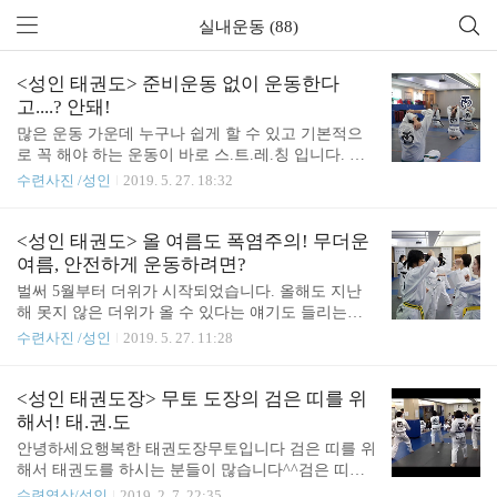
실내운동 (88)
<성인 태권도> 준비운동 없이 운동한다
고....? 안돼!
많은 운동 가운데 누구나 쉽게 할 수 있고 기본적으
로 꼭 해야 하는 운동이 바로 스.트.레.칭 입니다. 하
지만 많은 분들이 운동 전/후의 스트레칭을 생략한
수련사진 /성인
2019. 5. 27. 18:32
채 운동을 바로 시작하시는데요. 그건 댓츠 노노 오
늘은 운동 전/운동 후 스트레칭의 중요성에 대해 말
씀드리겠습니다. 스트레칭(Stretching) 이란? 스트레
<성인 태권도> 올 여름도 폭염주의! 무더운
칭은 신체 부위의 근육이나, 건, 인대 등을 늘여주는
여름, 안전하게 운동하려면?
(신전시키는) 운동으로 관절의 가동범위 증가, 유연
벌써 5월부터 더위가 시작되었습니다. 올해도 지난
성 유지 및 향상, 상해 예방 등의 도움이 된다. 스트레
해 못지 않은 더위가 올 수 있다는 얘기도 들리는데
칭의 일반적인 원리는 근육의 길이를 확장하여 자연
요... 더운 날씨에는 몸과 마음이 지치기 쉽습니다. 더
수련사진 /성인
2019. 5. 27. 11:28
상태보다 근육을 늘여주는 것이며, 유연성의 향상을
욱이 습도가 높아지면 무기력증을 호소하는 사람이
위해서는 근육을 정상의 길이보다 약 10% 이상 늘려
늘어나기 마련입니다. 여름 더위 탓에 입맛은 물론
야 한다. 스트레칭의 효과는 건의 길이가 늘어남에
건강까지 잃기도 합니다. 이처럼 찌는 듯한 더위로
<성인 태권도장> 무토 도장의 검은 띠를 위
따라서 장력이 변하는 것과 관련된 것으..
건강을 잃기 쉬울 때 건강 유지를 위해 가장 좋은 방
해서! 태.권.도
법이 바로 ‘운동’ 입니다. 운동은 외부환경에 대한 적
안녕하세요행복한 태권도장무토입니다 검은 띠를 위
응력을 키워주고 활력을 회복시켜 주기 때문에 여름
해서 태권도를 하시는 분들이 많습니다^^검은 띠라
철 더위로 지친 몸과 마음은 물론 입맛을 찾아주는데
는 목표 덕분에 꾸준히 운동하시는 분들도 많습니다.
수련영상/성인
2019. 2. 7. 22:35