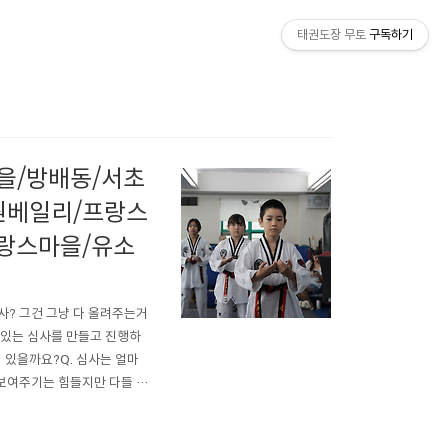
태권도장 무토
구독하기
을/방배동/서초
원베일리/프랑스
랑스마을/유소
사? 그건 그냥 다 올려주는거
 있는 심사를 만들고 진행하
 있을까요?Q. 심사는 얼마
 보여주기는 힘들지만 다들 열
. 각 밸트마다 커트라인 기준
다고 하거나 몇일 남겨놓고 오