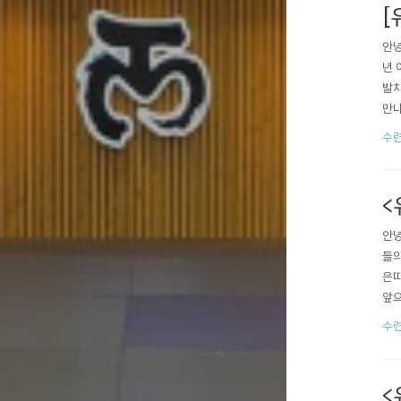
[
안녕
년 
발차
만나
죠?
수
<
안녕
들의
은띠
앞으
원하
수
<