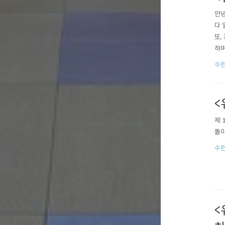
안녕
다 
또,
하며
있어
수
<
제 
돌아
수
<