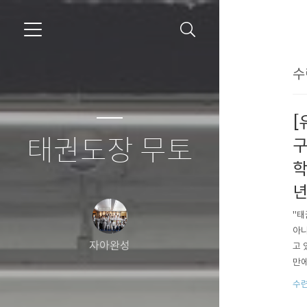
수
[
태권도장 무토
구
학
"태
아니
자아완성
고 
만에
심히
수
이 