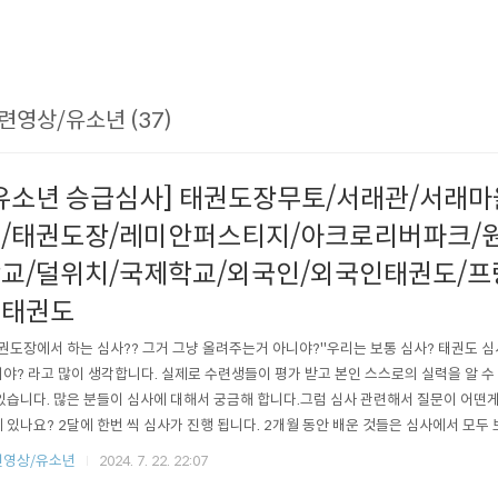
련영상/유소년 (37)
유소년 승급심사] 태권도장무토/서래관/서래마
/태권도장/레미안퍼스티지/아크로리버파크/
교/덜위치/국제학교/외국인/외국인태권도/프
년태권도
권도장에서 하는 심사?? 그거 그냥 올려주는거 아니야?"우리는 보통 심사? 태권도 심
야? 라고 많이 생각합니다. 실제로 수련생들이 평가 받고 본인 스스로의 실력을 알 수
있습니다. 많은 분들이 심사에 대해서 궁금해 합니다.그럼 심사 관련해서 질문이 어떤게
 있나요? 2달에 한번 씩 심사가 진행 됩니다. 2개월 동안 배운 것들은 심사에서 모두
 노력해서 심사를 준비 한답니다.Q. 그럼 심사에서도 떨어지나요? 당연히 떨어집니다
련영상/유소년
2024. 7. 22. 22:07
있고, 기준에 부합하는 점수라면 떨어지는 경우는 없습니다. 하지만 운동을 잘 못나온