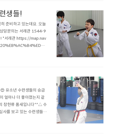
수련생들!
심히 준비하고 있는데요. 오늘
 상담문의는 서래관 1544-9
래관 https://map.nav
5%20%EB%AC%B4%ED%
=true&c=15,0,0,0,dh 네
!😍 유소년 수련생들의 승급
이 얼마나 더 좋아졌는지 같
들의 창헌류 품새입니다^^△ 수
심사를 보고 있는 수련생들의
어린 수련생들인데요~ 너무 귀
♥♥ 열심히 하는 모습들이 너