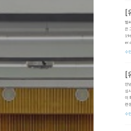
는 
[
벌써
은 
19
er
86%
수
이버
[
안녕
심사
이 
련생
눈빛
수
엽지
무 