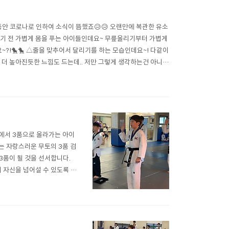
동안 코로나로 인하여 소식이 뜸했죠😥😥 오랜만에 복관한 유소
△달리기 전 가볍게 몸을 푸는 아이들인데요~ 무릎올리기부터 가볍게
~?!🐤🐤 △줄을 맞추어서 달리기를 하는 모습인데요~! 다같이
 더 높아진듯한 느낌도 드는데.. 저만 그렇게 생각하는건 아니겠
는데요~ 다음번에는 몸풀기가 아닌 수련..
에서 3품으로 올라가는 아이
나는 자랑스러운 무토의 3품 검
3품이 될 것을 선서합니다.
 자신을 넘어설 수 있도록 응