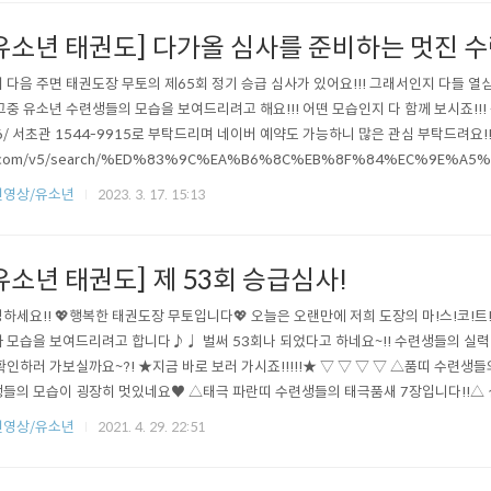
경우에는 미리..
유소년 태권도] 다가올 심사를 준비하는 멋진 
 다음 주면 태권도장 무토의 제65회 정기 승급 심사가 있어요!!! 그래서인지 다들 열
그중 유소년 수련생들의 모습을 보여드리려고 해요!!! 어떤 모습인지 다 함께 보시죠!!!
6/ 서초관 1544-9915로 부탁드리며 네이버 예약도 가능하니 많은 관심 부탁드려요!!! *서
.com/v5/search/%ED%83%9C%EA%B6%8C%EB%8F%84%EC%9E%A
A0/place/35581789?placePath=%3Fentry=pll%26from=nx%26fromNxList
련영상/유소년
2023. 3. 17. 15:13
 지도 태권도장무토 서래관 map.naver.com *서초..
유소년 태권도] 제 53회 승급심사!
하세요!! 💖행복한 태권도장 무토입니다💖 오늘은 오랜만에 저희 도장의 마!스!코!트
 모습을 보여드리려고 합니다♪♩ 벌써 53회나 되었다고 하네요~!! 수련생들의 실력
확인하러 가보실까요~?! ★지금 바로 보러 가시죠!!!!!★ ▽ ▽ ▽ ▽ △품띠 수련생
들의 모습이 굉장히 멋있네요♥ △태극 파란띠 수련생들의 태극품새 7장입니다!!△ 
이 매우 멋있네요^^ △태극 노란띠 수련생들의 실전기 품새입니다*_*△ 모두 8살 
련영상/유소년
2021. 4. 29. 22:51
 않나요??♥ △흰띠 수련생들 품새입니다^^!△ 모두 7살인 최연소 수련생들입니다
이쁘네요♥♥ 저희 수련..