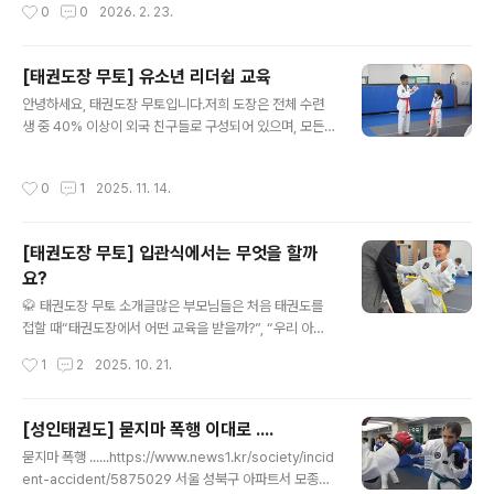
작성시간
0
0
2026. 2. 23.
로 대기를 시키기 때문에 안전 하게 아이들을 관리 하고 있
비 5% 증가하는 등, 나에게도 일어날 수 있는 위협에 대비
습니다. 태권도는 근력,..
가 필요합니다.머리가 아닌 몸의 기억: 갑작스러운 위기 상
황에서 방어 기제는 머리로 아는 것이 아니라, 오랜 시간 숙
[태권도장 무토] 유소년 리더쉽 교육
련된 몸에서 본능적으로 나옵니다.2. 우리 도장만의 특별
글 내용
안녕하세요, 태권도장 무토입니다.저희 도장은 전체 수련
한 '실전기' 커리큘럼실전 중심: 단순히 품새나 시범용 발차
생 중 40% 이상이 외국 친구들로 구성되어 있으며, 모든
기를 넘어, 실제 위험 상황에서 자신을 보호할 수 있는 구체
수업은 한국어와 영어로 이루어집니다. 특히 구령, 카운트,
적인 방어술을 배웁니다.침착함 유지: 반복 훈련을 통해 위
기술 동작은 모두 한국어로 진행해 한국 문화와 언어를 자
기 순간에도 당황하지 않고 냉정하게 대처할 수 있는 마음
작성시간
0
1
2025. 11. 14.
연스럽게 배우도록 돕고 있습니다.무토의 가장 큰 특징은
의 근력을 키웁니다.3. 가장 소중한 자산인 '나'를 위한 투
모든 아이들이 ‘리더’가 되는 리더십 교육입니다. 아이들이
자신체 단..
서로를 가르치는 모습이 처음엔 낯설게 느껴질 수 있지만,
[태권도장 무토] 입관식에서는 무엇을 할까
스스로 배운 내용을 친구들에게 설명하고 지도하는 과정은
요?
큰 성장을 이끌어 냅니다. 누군가를 가르치기 위해서는 동
글 내용
작을 더 깊이 이해해야 하기 때문에 이는 매우 가치 있는 경
🥋 태권도장 무토 소개글많은 부모님들은 처음 태권도를
험입니다.아직은 빨간띠이지만, 언젠가 멋진 검정띠를 매
접할 때“태권도장에서 어떤 교육을 받을까?”, “우리 아이
고 후배들을 지도할 아이들의 미래가 벌써부터 기대됩니
에게 정말 도움이 될까?”하는 고민을 하십니다.또한 “태권
작성시간
1
2
2025. 10. 21.
다. 서로 소통하고 협력하며 배우고 가..
도는 그냥 운동이지, 뭘 더 하겠어?”라는 생각으로 도장을
찾기도 합니다.하지만 태권도장 무토는 다릅니다.무토의
교육 철학은 한 문장으로 요약됩니다:“몸이 마음을 변화시
[성인태권도] 묻지마 폭행 이대로 ....
킨다.”강한 신체가 강한 정신을 만든다는 믿음 아래,아이들
글 내용
묻지마 폭행 ......https://www.news1.kr/society/incid
이 건강한 신체 활동을 통해 자신감과 집중력, 긍정적인 마
ent-accident/5875029 서울 성북구 아파트서 모종삽
음을 기를 수 있도록체계적인 교육을 진행하고 있습니다.