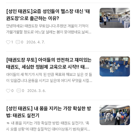
을 익히고 순서를 기억하는 과정에서 집중력과 기억력은
물론, 균형감각과 신체 협응력이 자연스럽게 발달합니다.
[성인 태권도]요즘 성인들이 헬스장 대신 '태
또한 지도자의 구령에 맞춰 수련하고 친구들..
권도장'으로 출근하는 이유?
글 내용
안녕하세요! 태권도장 무토입니다.추웠던 겨울의 기억이
가물가물할 정도로 어느덧 설레는 봄이 찾아왔네요.날씨가
풀리자마자 정말 많은 성인분들이 무토의 문을 두드려주고
작성시간
1
0
2026. 4. 7.
계세요."혹시, 거울 속의 나랑 외로운 싸움을 하는 헬스장이
이제 지겹진 않나요?"에어팟 끼고 고독하게 쇠질 하던 직
장인들이 하나둘 도복을 입기 시작한 데는 다 이유가 있습
[태권도장 무토] 아이들의 안전하고 재미있는
니다.첫째, 합법적으로 소리 지를 수 있거든요!회사에선 차
태권도, 세심한 정원제 교육으로 시작!! 태권
마 내뱉지 못하고 꾹꾹 눌러 담았던 스트레스, 여기선 눈치
글 내용
도장 무토
볼 필요 없습니다."이야아압!" 시원하게 기합 한 번 내뱉고
아이들의 새 학기가 시작 된 만큼 목표와 해보고 싶은 것 들
나면 머릿속까지 맑아지는 기분을 느끼실 거예요. 둘째,
이 있을겁니다.운동을 시키고 싶은데 어디서 무엇을 시킬
'나'에게 온전히 몰입하는 시간입니다. 사각거리는 도복 깃
지 고민이에요우리 아이가 산만해요, 소심해요 걱정이에요
작성시간
0
0
2026. 3. 6.
소리에 집중하다 보면, 복잡했던 업무 생각은 사라지고 오
태권도장은 운동은 물론!! 예절과 규칙, 자신감도 길러주는
로지 내 몸의 움직임만 남는 ..
곳 이기도 합니다!! 현재 많은 아이들이 태권도장 무토에서
태권도와 예절을 배우고 있답니다~^^ 태권도장 무토의 장
[성인 태권도] 내 몸을 지키는 가장 확실한 방
점1. 태권도장인 만큼 일반 학교 체육이 아닌 태권도 수업
법: 태권도 실전기
을 시행 하고 있습니다.2. 아이들의 성향이 전부 다른 만큼
글 내용
정원제 교육으로 성향에 맞게 섬세한 교육을 시키고 있습
👊 내 몸을 지키는 가장 확실한 방법: 태권도 실전기1. '혹
니다.3. 태권도 뿐만이 아니라 인사, 자세, 규칙 등 예절 교
시 모를 상황'에 대한 실질적인 대비이상동기 범죄(묻지마
육도 시키고 있습니다.4. 운동 외 대기 시간에는 바른자세
폭행)의 증가: 2025년 기준 상해 및 폭행 사건이 전년 대