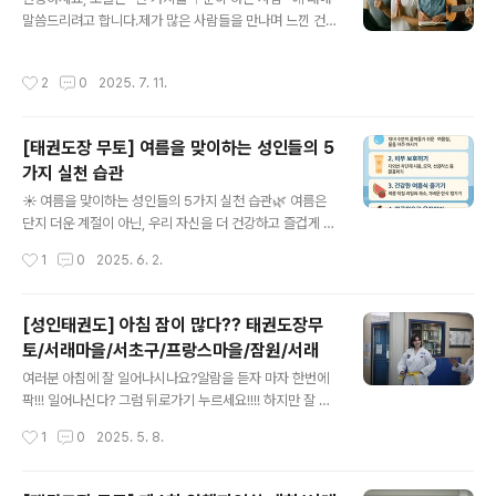
(발차기, 품새 등 점점 더 높은 수준 요구)✅ 밸트는 쉽게 취
말씀드리려고 합니다.제가 많은 사람들을 만나며 느낀 건,
득할 수 있는가?절대 그렇지 않음단순히 ‘레벨 측정’이 아
무언가를 이겨내는 사람과 그렇지 못한 사람의 가장 큰 차
닌, 노력과 땀이 깃든 과정대충 취득한 밸트는 의미 없음꾸
이는 "꾸준함"에 있다는 겁니다.🧠 1. 뇌는 꾸준함에 반응
작성시간
2
0
2025. 7. 11.
준..
합니다.여러분, 뇌는 반복되는 행동에 반응합니다. 어떤 습
관이든 지속될수록 뇌는 그 행동을 자동화합니다.운동, 명
상, 식습관, 공부, 심지어 생각하는 방식까지…하루 10분이
[태권도장 무토] 여름을 맞이하는 성인들의 5
라도 계속하면, 뇌는 그 행동을 ‘자신의 일부’로 받아들이기
가지 실천 습관
시작하죠.❤️ 2. 몸은 거짓말을 하지 않습니다.운동을 3일
글 내용
하고 포기한 사람과, 3개월 동안 하루 10분씩 걷는 사람의
☀ 여름을 맞이하는 성인들의 5가지 실천 습관🌿 여름은
몸은 완전히 다릅니다.건강은 하루아침에 무너지지 않지
단지 더운 계절이 아닌, 우리 자신을 더 건강하고 즐겁게 만
만, 좋아지는 것도 하루아침은 아닙니다.하지만 하루하루
들 수 있는 기회라는 점! 꼭 기억해두시고요.
작성시간
1
0
2025. 6. 2.
쌓이면, 그건 절대..
[성인태권도] 아침 잠이 많다?? 태권도장무
토/서래마을/서초구/프랑스마을/잠원/서래
글 내용
여러분 아침에 잘 일어나시나요?알람을 듣자 마자 한번에
팍!!! 일어나신다? 그럼 뒤로가기 누르세요!!!! 하지만 잘 못
일어나신다면 이글 꼭 끝까지 읽으세요! Chapter 1 먼저
작성시간
1
0
2025. 5. 8.
일어나야하는 이유를 명확하게 만드시오"남들이 하니깐...
나도 일찍 일어날래" "성공하는 사람들이 그렇게 한데 나도
그렇게 해볼까?"대부분의 사람들이 피곤해 쩔어 아침을 맞