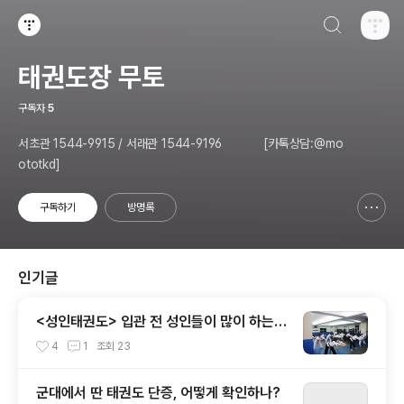
검색하기
티스토리
태권도장 무토
구독자
5
서초관 1544-9915 / 서래관 1544-9196 [카톡상담:@mo
ototkd]
구독하기
방명록
신고하기 레이어
열기
인기글
<성인태권도> 입관 전 성인들이 많이 하는
질문을 뽑아보았습니다!
4
1
조회
23
군대에서 딴 태권도 단증, 어떻게 확인하나?