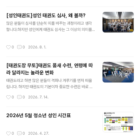
는 치기, 막기, 차기, 이동​이 모두 있습니다.그리고 이 기본
기를 실제 움직임 속에서 익히는 것이 중요합니다.무토의
실전타격 훈련에서는 미트와 상대 움직임을 활용해 기본
[성인태권도]성인 태권도 심사, 왜 볼까?
기술을 보다 실제적인 상황에서 경험합니..
글 내용
많은 분들이 심사를 단순히 띠를 바꾸는 과정이라고 생각
합니다.하지만 성인에게 태권도 심사는 그 이상의 의미를
갖습니다. 바쁜 일상 속에서 꾸준히 흘린 땀과 노력을 돌아
보고, 스스로의 성장을 확인하는 소중한 시간입니다. 처음
작성시간
0
0
2026. 8. 1.
에는 어색했던 자세와 발차기가 자연스러워지고, 어려웠던
품새를 자신 있게 해내는 모습은 그동안의 노력이 쌓였다
는 가장 확실한 증거입니다. 심사를 준비하는 과정에서 체
[태권도장 무토]태권도 품새 수련, 연령에 따
력과 유연성은 물론, 집중력과 자기관리 능력도 함께 성장
라 달라지는 놀라운 변화
합니다. 무엇보다 태권도 심사는 다른 사람과 경쟁하는 시
글 내용
험이 아닙니다.어제의 나보다 오늘의 내가 얼마나 성장했
태권도라고 하면 많은 분들이 격파나 겨루기를 먼저 떠올
는지 확인하는 과정입니다. 심사를 마친 많은 성인 수련생
립니다. 하지만 태권도의 기본이자 중요한 수련은 바로 품
들이 가장 크게 느끼는 것은 띠의 색이 아니라 '나도 끝까지
새입니다.품새는 단순히 정해진 동작을 외우는 것이 아닙
작성시간
0
0
2026. 7. 14.
해낼 수 있는 사람이구나.'​라는 자신감입니다..
니다. 단순한 동작의 반복을 넘어 공격과 방어의 원리를 익
히고, 몸과 마음을 함께 단련하며 조화롭게 하는 과정입니
다.특히 품새는 남녀노소 누구나 자신의 체력에 맞게 수련
2026년 5월 청소년 성인 시간표
할 수 있다는 것이 가장 큰 장점입니다. 🥋 태권도 품새 수
련의 장점: 연령에 따라 달라지는 놀라운 변화🧒 유소년 품
새 수련의 장점: 건강한 성장의 기초유소년기 품새 수련은
작성시간
0
0
2026. 4. 27.
신체와 인성을 함께 성장시키는 교육입니다. 다양한 동작