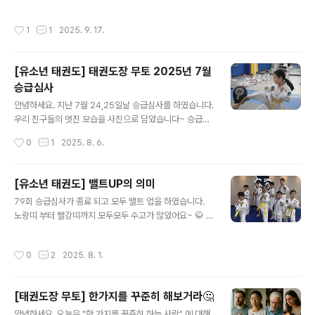
'묻지마 폭행'…60대 2명 병원 이송생명엔 지장 없어…경
이처럼 무토는 단순한 운동 공간이 아니라,몸과 마음이 함
찰, 범행 경위 조사 중 서울 성북구의 한 아파트에서 한 20
께 성장하는 교육의 장입니다.https://naver.me/IMyr7
작성시간
1
1
2025. 9. 17.
대 남성이 60대 남성 2명을 모종삽으로 폭행하는 사건이
4uT 네이버 지도태권도장무토 서래관map.naver.comh
발생했다.11일 경찰에 따르면 전날 오후 7시 40분쯤 성북
ttps://naver..
구www.news1.kr"서울 성북구의 한 아파트에서 한 20
[유소년 태권도] 태권도장 무토 2025년 7월
대 남성이 60대 남성 2명을 모종삽으로 폭행하는 사건이
승급심사
발생했다. 11일 경찰에 따르면 전날 오후 7시 40분쯤 성북
글 내용
구 석관동의 한 아파트에서 20대 남성 A 씨가 60대 남성
안녕하세요. 지난 7월 24,25일날 승급심사를 하였습니다.
2명에게 모종삽을 휘둘렀다. 피해자들은 병원으로 이송됐
우리 친구들의 멋진 모습을 사진으로 담았습니다~ 승급심
다. 이들은 출혈은 있었지만 생명에..
사 만큼은 우리 친구들이 모두 진지하고 열심히 합니다~!
작성시간
0
1
2025. 8. 6.
[유소년 태권도] 밸트UP의 의미
글 내용
79회 승급심사가 종료 되고 모두 밸트 업을 하였습니다.
노랑띠 부터 빨강띠까지 모두모두 수고가 많았어요~ 🥋 태
권도 밸트와 그 의미에 대한 정리✅ 밸트 변경에 대한 일반
적인 인식"오 이쁘다", "잘했어", "한 단계 올라갔네"와 같
작성시간
0
2
2025. 8. 1.
은 반응은 보통의 의미를 담고 있음.단순히 검정띠를 따기
위한 과정처럼 보일 수 있음.✅ 무토 태권도장의 유급자 밸
트 체계10단계 색깔 밸트 구성:흰 → 노랑 → 태극노랑 →
[태권도장 무토] 한가지를 꾸준히 해보거라🤔
초록 → 태극초록 → 파랑 → 태극파랑 → 주황 → 태극주
글 내용
황 → 빨강심사 주기: 2개월마다 1회심사 탈락 가능성 존재
안녕하세요, 오늘은 "한 가지를 꾸준히 하는 사람" 에 대해