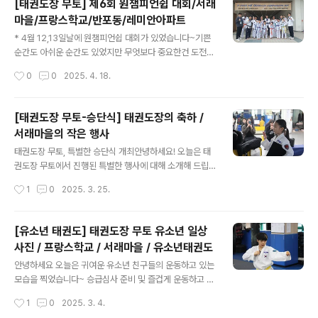
[태권도장 무토] 제6회 원챔피언쉽 대회/서래
이 할것입니다. 피곤한데 "내가 1분이라도 저 자야지 내가
마을/프랑스학교/반포동/레미안아파트
살지"라는 마음이 더 클 수도 있어요. 하지만 많은 사람들
글 내용
이 알고 있듯이 일찍 일어나 운동을 하게 되면 몸이 개운해
* 4월 12,13일날에 원챔피언쉽 대회가 있었습니다~기쁜
지고 에너지도 생깁니다. "피곤할수록 몸을 깨워야 덜 피곤
순간도 아쉬운 순간도 있었지만 무엇보다 중요한건 도전했
해진다” 는 말처럼, 아침에 너무 격하지 않게, 딱 기분 좋아
다는 것입니다. 영상으로 대회장의 느낌과 수련생 친구들
작성시간
0
0
2025. 4. 18.
질 정도로만 움직여도 하루가 달라집니다.Chapter 2몸과
의 실력을 확인해보죠 !!! https://youtu.be/u4sGcn8v
마음은..
yC8 https://youtu.be/_8RIJdhVKak
[태권도장 무토-승단식] 태권도장의 축하 /
서래마을의 작은 행사
글 내용
태권도장 무토, 특별한 승단식 개최안녕하세요! 오늘은 태
권도장 무토에서 진행된 특별한 행사에 대해 소개해 드립
니다.태권도장 무토에서는 1년에 4번 유단자들을 축하하
작성시간
1
0
2025. 3. 25.
는 자리를 마련하고 있습니다. 그중 올해 첫 번째 승단식이
성대하게 진행되었습니다. 바쁜 일정 속에서도 아이들의
승단을 축하하기 위해 부모님들께서도 참석하셨으며, 보이
[유소년 태권도] 태권도장 무토 유소년 일상
지 않는 곳에서 많은 지원과 격려를 아끼지 않으셨습니다.
사진 / 프랑스학교 / 서래마을 / 유소년태권도
이제 승단자들의 시연을 한번 볼까요? 친구들의 멋진 모습
글 내용
!!! 부모님들 앞에서 서 있는 것만으로도 떨릴텐데 아주 잘
안녕하세요 오늘은 귀여운 유소년 친구들의 운동하고 있는
해주었습니다~~~~이제는 밸트를 받아야겠죠 ? 승단식이
모습을 찍었습니다~ 승급심사 준비 및 즐겁게 운동하고 있
란 무엇일까요?승단식은 국기원 승단심사에 합격한 수련
는 모습, 3월 22일에 있는 승단식 준비까지 열심히 운동
작성시간
1
0
2025. 3. 4.
생들을 대상으로 진행됩니다. 지도진과 부모님, 선후배들
하고 있는 친구들의 모습을 담았습니다~아이들의 모습 자