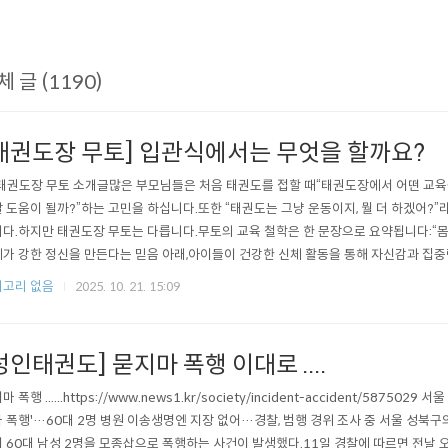
체 글 (1190)
태권도장 무토] 입관식에서는 무엇을 할까요?
 태권도장 무토 소개글많은 부모님들은 처음 태권도를 접할 때“태권도장에서 어떤 교육을
 도움이 될까?”하는 고민을 하십니다.또한 “태권도는 그냥 운동이지, 뭘 더 하겠어?
다.하지만 태권도장 무토는 다릅니다.무토의 교육 철학은 한 문장으로 요약됩니다:“몸
가 강한 정신을 만든다는 믿음 아래,아이들이 건강한 신체 활동을 통해 자신감과 집중력
록체계적인 교육을 진행하고 있습니다.이처럼 무토는 단순한 운동 공간이 아니라,몸과
고리 없음
2025. 10. 21. 15:09
장입니다.https://naver.me/IMyr74uT 네이버 지도태권도장무토 서래관map.naver.com
성인태권도] 묻지마 폭행 이대로 ....
 폭행 ......https://www.news1.kr/society/incident-accident/58750
 폭행'…60대 2명 병원 이송생명엔 지장 없어…경찰, 범행 경위 조사 중 서울 성북구의
 60대 남성 2명을 모종삽으로 폭행하는 사건이 발생했다.11일 경찰에 따르면 전날 오