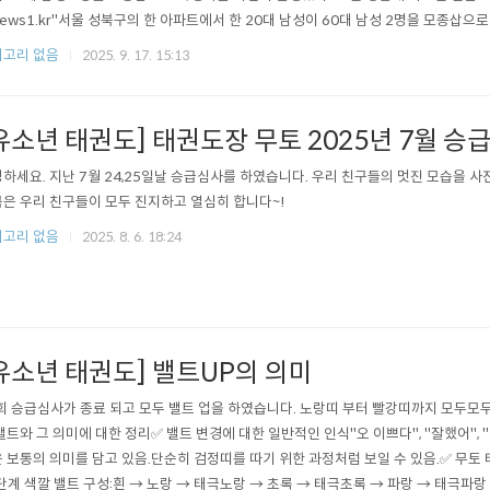
news1.kr"서울 성북구의 한 아파트에서 한 20대 남성이 60대 남성 2명을 모종삽으
일 경찰에 따르면 전날 오후 7시 40분쯤 성북구 석관동의 한 아파트에서 20대 남성 A 
고리 없음
2025. 9. 17. 15:13
을 휘둘렀다. 피해자들은 병원으로 이송됐다. 이들은 출혈은 있었지만 생명에..
유소년 태권도] 태권도장 무토 2025년 7월 승
하세요. 지난 7월 24,25일날 승급심사를 하였습니다. 우리 친구들의 멋진 모습을 
은 우리 친구들이 모두 진지하고 열심히 합니다~!
고리 없음
2025. 8. 6. 18:24
유소년 태권도] 밸트UP의 의미
회 승급심사가 종료 되고 모두 밸트 업을 하였습니다. 노랑띠 부터 빨강띠까지 모두모두
밸트와 그 의미에 대한 정리✅ 밸트 변경에 대한 일반적인 인식"오 이쁘다", "잘했어", 
 보통의 의미를 담고 있음.단순히 검정띠를 따기 위한 과정처럼 보일 수 있음.✅ 무토
단계 색깔 밸트 구성:흰 → 노랑 → 태극노랑 → 초록 → 태극초록 → 파랑 → 태극파랑