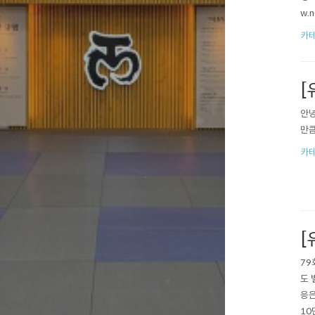
w.
11
카테
종삽
[
안녕
만큼
카테
[
79
도 
응은
10