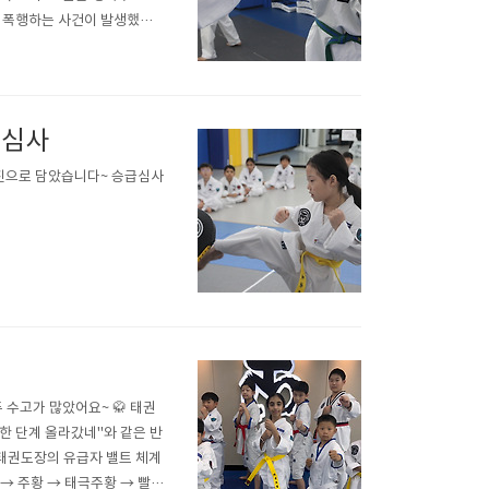
로 폭행하는 사건이 발생했다.
씨가 60대 남성 2명에게 모
급심사
사진으로 담았습니다~ 승급심사
 수고가 많았어요~ 🥋 태권
"한 단계 올라갔네"와 같은 반
 태권도장의 유급자 밸트 체계
 → 주황 → 태극주황 → 빨강