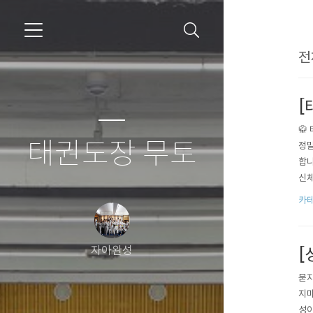
전
[
🥋
태권도장 무토
정말
합니
신체
있도
카테
의 
자아완성
[
묻지마
지마
성이