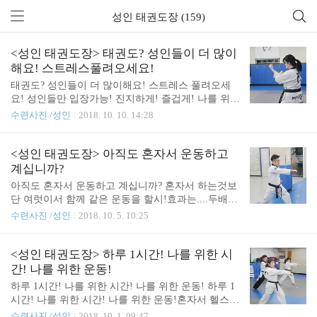
성인 태권도장 (159)
<성인 태권도장> 태권도? 성인들이 더 많이
해요! 스트레스풀려오세요!
태권도? 성인들이 더 많이해요! 스트레스 풀려오세
요! 성인들만 입장가능! 진지하게! 즐겁게! 나를 위한
시간!성인태권도장으로 초대합니다!
수련사진 /성인
2018. 10. 10. 14:28
<성인 태권도장> 아직도 혼자서 운동하고
계십니까?
아직도 혼자서 운동하고 계십니까? 혼자서 하는것보
단 여럿이서 함께 같은 운동을 할시!효과는....두배..
세배....말로 표현이 안될정도로 좋아요!힘들때 옆에
수련사진 /성인
2018. 10. 5. 10:25
서 도와주고! 또 도움을 줄 수 있고!서로 함께 배우며
서로 함께 땀흘리는 공간!진지한 성인 태권도장 입니
다!
<성인 태권도장> 하루 1시간! 나를 위한 시
간! 나를 위한 운동!
하루 1시간! 나를 위한 시간! 나를 위한 운동! 하루 1
시간! 나를 위한 시간! 나를 위한 운동!혼자서 헬스장
에서 이도저도 아닌 운동하고 계시는 그대!함께하면
수련사진 /성인
2018. 10. 1. 09:47