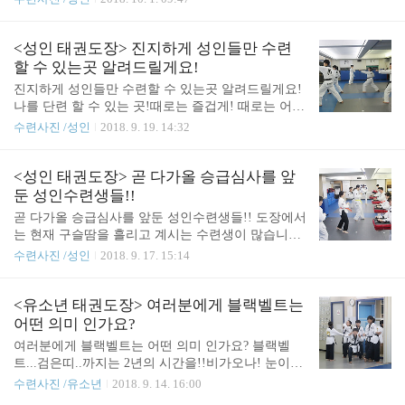
동기부여도 잘되고! 우리나라 국기인 성인태권도를
배울수 있고!사회에서 다양하게 활동하시는분들과
함께 커뮤니티도 가능한곳!전신운동! 실내운동! 일
<성인 태권도장> 진지하게 성인들만 수련
석이조운동! 바로 성인 태권도!
할 수 있는곳 알려드릴게요!
진지하게 성인들만 수련할 수 있는곳 알려드릴게요!
나를 단련 할 수 있는 곳!때로는 즐겁게! 때로는 어렵
게! 때로는 고민하면서!우리의 신체를 내 마음 처럼
수련사진 /성인
2018. 9. 19. 14:32
사용 할 수 있다면 얼마나 좋을까요?하루하루! 수련
에 임하면서! 어제보단 달라진 나를 보며오늘도 수련
나오십니다^^
<성인 태권도장> 곧 다가올 승급심사를 앞
둔 성인수련생들!!
곧 다가올 승급심사를 앞둔 성인수련생들!! 도장에서
는 현재 구슬땀을 흘리고 계시는 수련생이 많습니다
이번주! 금요일에는 제 40회 성인승급심사가 있습니
수련사진 /성인
2018. 9. 17. 15:14
다!매일 나와 연습하시는 모습이 정말! 멋지십니다!
<유소년 태권도장> 여러분에게 블랙벨트는
어떤 의미 인가요?
여러분에게 블랙벨트는 어떤 의미 인가요? 블랙벨
트...검은띠..까지는 2년의 시간을!!비가오나! 눈이오
나! 하루도 빠지지 않고 나와 수련하시는분들께주어
수련사진 /유소년
2018. 9. 14. 16:00
지는 아주 특별하고...고귀한 블랙벨트 입니다...인생