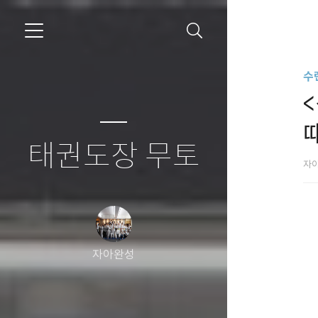
수
태권도장 무토
자
자아완성