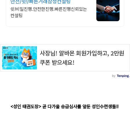
안전/쉿!/빠른거래삼성컨설팅
쉿!비밀진행.안전한진행.빠른진행신뢰있는
컨설팅
<성인 태권도장> 곧 다가올 승급심사를 앞둔 성인수련생들!!