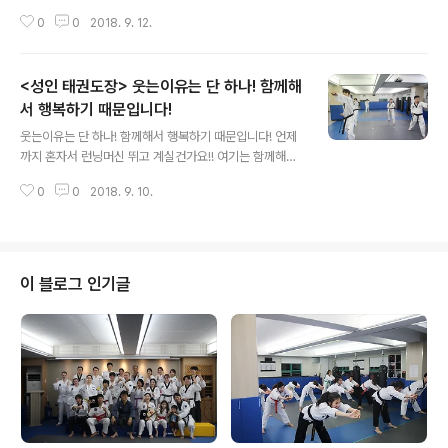
야..유소년들만 하는거지..하고 오셨다가. 아? 이거는 정말..
0
0
2018. 9. 12.
대단한 운동이구나..하고 시작하신 분들이 너무나도 많습
니다!아직 늦지 않았습니다!오세요! 배우러! 함께해봐요!
<성인 태권도장> 웃는이유는 단 하나! 함께해
서 행복하기 때문입니다!
글 내용
웃는이유는 단 하나! 함께해서 행복하기 때문입니다! 언제
까지 혼자서 런닝머신 뛰고 계실건가요!! 여기는 함께해서
운동량은 두배! 힘들어도 힘들지가 않아요!! 재미도 함께해
0
0
2018. 9. 10.
서 2배 입니다! 한번 보러오세요! 언제나 오픈클래스여서
부담없이 오셔서 보고 가십니다^^
이 블로그 인기글