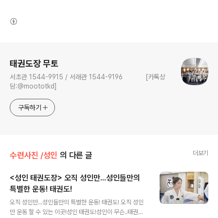
(새창열림)
로그 정보
태권도장 무토
서초관 1544-9915 / 서래관 1544-9196 [카톡상
담:@moototkd]
구독하기
더보기
수련사진 /성인
의 다른 글
<성인 태권도장> 오직 성인만...성인들만의
특별한 운동! 태권도!
글 내용
오직 성인만...성인들만의 특별한 운동! 태권도! 오직 성인
만 운동 할 수 있는 이곳!성인 태권도!성인이 무슨..태권도