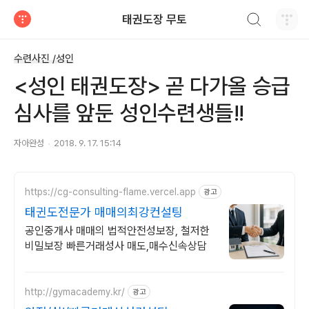
검색하기
태권도장 무토
티스토리
수련사진 /성인
<성인 태권도장> 곧 다가올 승급
심사를 앞둔 성인수련생들!!
자아완성
2018. 9. 17. 15:14
https://cg-consulting-flame.vercel.app
광고
태귄도전문가 매매의최강컨설팅
공인중개사 매매의 법적안전성보장, 철저한
비밀보장 빠른거래성사 매도,매수신속상담
http://gymacademy.kr/
광고