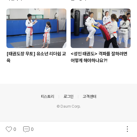
[태권도장 무토] 유소년 리더쉽 교
<성인 태권도> 격파를 잘하려면
육
어떻게 해야하나요?!
의안내
티스토리
로그인
고객센터
© Daum Corp.
0
0