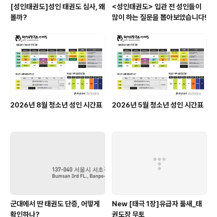
[성인태권도]성인 태권도 심사, 왜
<성인태권도> 입관 전 성인들이
볼까?
많이 하는 질문을 뽑아보았습니다!
2026년 8월 청소년 성인 시간표
2026년 5월 청소년 성인 시간표
군대에서 딴 태권도 단증, 어떻게
New [태극 1장]유급자 품새_태
확인하나?
권도장 무토