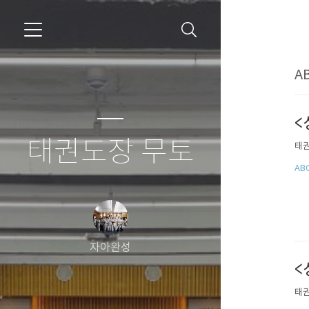
A
<
태권도장 무토
태권
AB
자아완성
<
태권