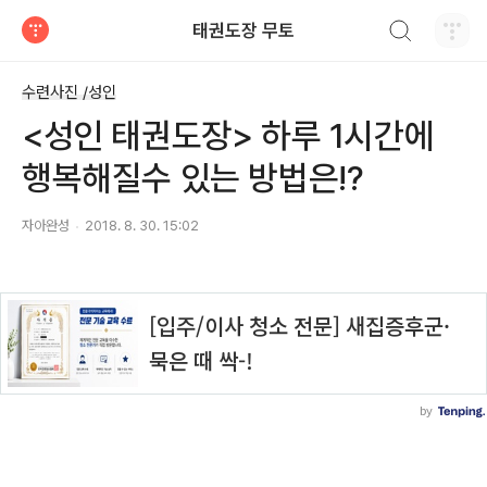
검색하기
태권도장 무토
티스토리
수련사진 /성인
<성인 태권도장> 하루 1시간에
행복해질수 있는 방법은!?
자아완성
2018. 8. 30. 15:02