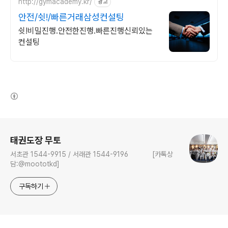
http://gymacademy.kr/
광고
안전/쉿!/빠른거래삼성컨설팅
쉿!비밀진행.안전한진행.빠른진행신뢰있는
컨설팅
(새창열림)
로그 정보
태권도장 무토
서초관 1544-9915 / 서래관 1544-9196 [카톡상
담:@moototkd]
구독하기