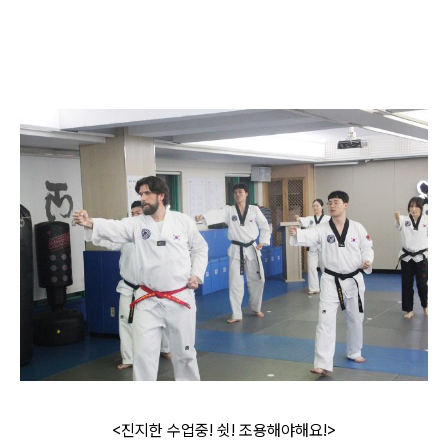
<진지한 수업중! 쉿! 조용해야해요!>