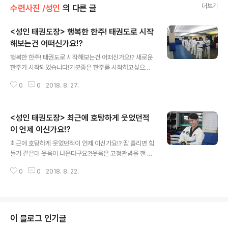
더보기
수련사진 /성인
의 다른 글
<성인 태권도장> 행복한 한주! 태권도로 시작
해보는건 어떠신가요!?
글 내용
행복한 한주! 태권도로 시작해보는건 어떠신가요!? 새로운
한주가 시작되었습니다!기분좋은 한주를 시작하고싶으시
면!바로 연락주세요!행복으로 충만한 한주가 될 수 있도록
0
0
2018. 8. 27.
도와드릴게요!
<성인 태권도장> 최근에 호탕하게 웃었던적
이 언제 이신가요!?
글 내용
최근에 호탕하게 웃었던적이 언제 이신가요!? 땀 흘리면 힘
들거 같은데 웃음이 나온다구요?!웃음은 고정관념을 깬 환
상의 소리인데!태권도를 하다보면 항상 웃음이 나온답니다
0
0
2018. 8. 22.
^^
이 블로그 인기글