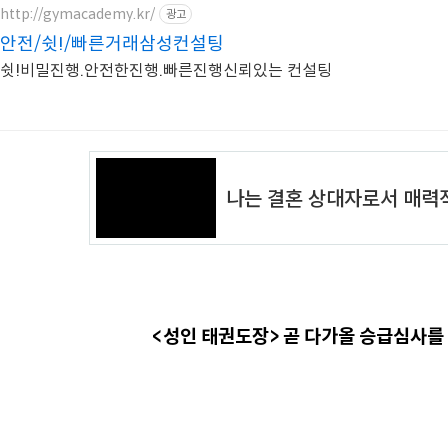
http://gymacademy.kr/
광고
안전/쉿!/빠른거래삼성컨설팅
쉿!비밀진행.안전한진행.빠른진행신뢰있는 컨설팅
<성인 태권도장> 곧 다가올 승급심사를