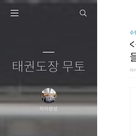
수
들
태권도장 무토
자
자아완성