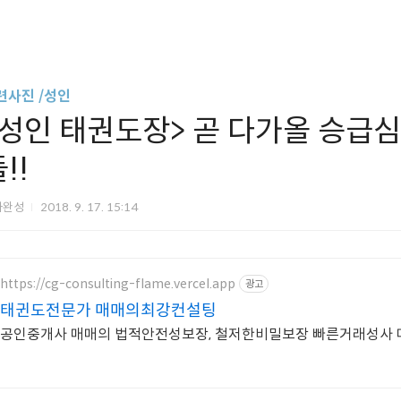
련사진 /성인
<성인 태권도장> 곧 다가올 승급
!!
아완성
2018. 9. 17. 15:14
https://cg-consulting-flame.vercel.app
광고
태귄도전문가 매매의최강컨설팅
공인중개사 매매의 법적안전성보장, 철저한비밀보장 빠른거래성사 