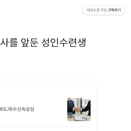
태권도장 무토
구독하기
심사를 앞둔 성인수련생
매도,매수신속상담