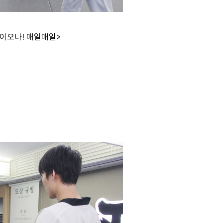
눈이오나! 매일매일>