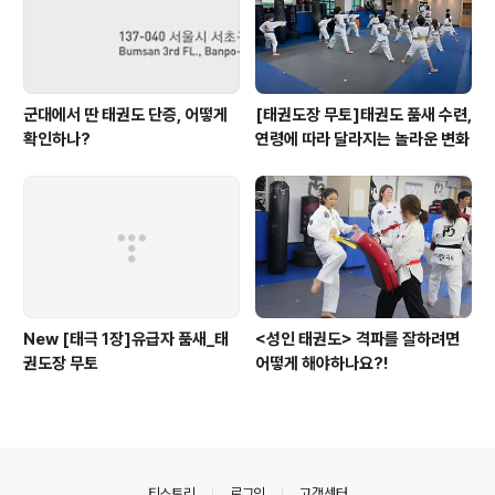
군대에서 딴 태권도 단증, 어떻게
[태권도장 무토]태권도 품새 수련,
확인하나?
연령에 따라 달라지는 놀라운 변화
New [태극 1장]유급자 품새_태
<성인 태권도> 격파를 잘하려면
권도장 무토
어떻게 해야하나요?!
의안내
티스토리
로그인
고객센터