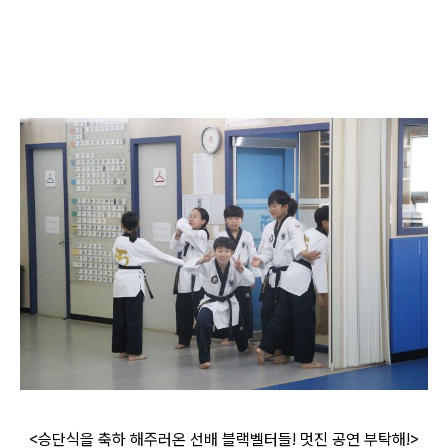
<승단식을 축하 해주러온 선배 블랙벨터들! 멋진 공연 부탁해!>