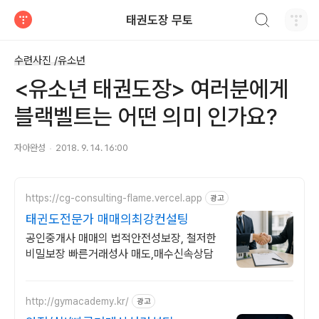
검색하기
태권도장 무토
티스토리
수련사진 /유소년
<유소년 태권도장> 여러분에게
블랙벨트는 어떤 의미 인가요?
자아완성
2018. 9. 14. 16:00
https://cg-consulting-flame.vercel.app
광고
태귄도전문가 매매의최강컨설팅
공인중개사 매매의 법적안전성보장, 철저한
비밀보장 빠른거래성사 매도,매수신속상담
http://gymacademy.kr/
광고