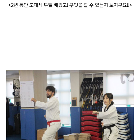
<2년 동안 도대체 무얼 배웠고! 무엇을 할 수 있는지 보자구요!!>