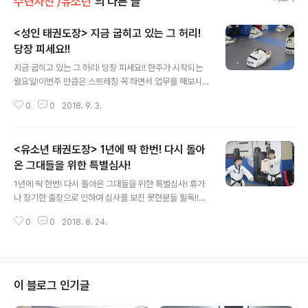
수련사진 /유소년
의 다른 글
<성인 태권도장> 지금 굽히고 있는 그 허리!
당장 피세요!!
글 내용
지금 굽히고 있는 그 허리! 당장 피세요!! 한주가 시작되는
월요일!이번주 만큼은 스트레칭 꼭 하면서 업무를 해보시
겠어요?!그럼 180도 삶이 달라지고! 태권도를 하시면 인생
0
0
2018. 9. 3.
자체가 달랍니다!
<유소년 태권도장> 1년에 딱 한번! 다시 돌아
온 그대들을 위한 특별심사!
글 내용
1년에 딱 한번! 다시 돌아온 그대들을 위한 특별심사! 휴가
나 장기한 출장으로 인하여 심사를 보진 못한분들 필독!!바
로 1년에 딱 한번 있는 무토 특별심사!열심히 놀다온 당신!
0
0
2018. 8. 24.
열심히 태권도 하라!
이 블로그 인기글