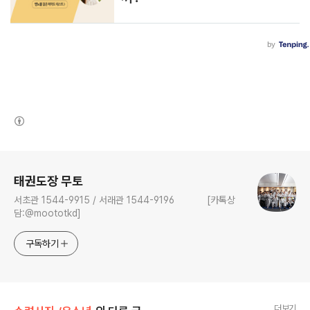
(새창열림)
로그 정보
태권도장 무토
서초관 1544-9915 / 서래관 1544-9196 [카톡상
담:@moototkd]
구독하기
더보기