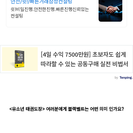
안전/쉿!/빠른거래삼성컨설팅
쉿!비밀진행.안전한진행.빠른진행신뢰있는
컨설팅
<유소년 태권도장> 여러분에게 블랙벨트는 어떤 의미 인가요?