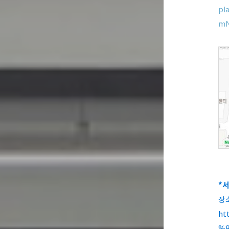
pl
mN
*
장소
ht
%8