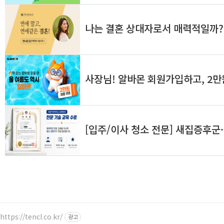
https://tencl.co.kr/
광고