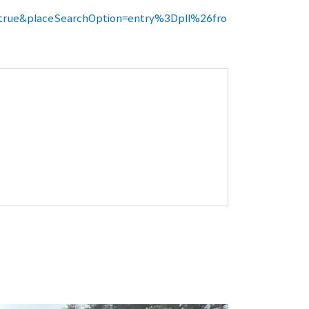
ue&placeSearchOption=entry%3Dpll%26fro