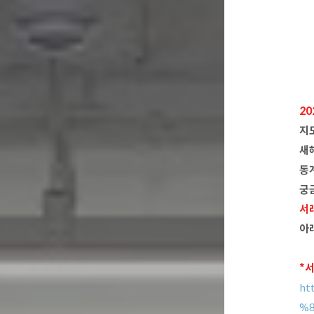
20
지
새
동
궁
서래
아
*
ht
%8