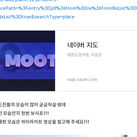
acePath=%3Fentry%3Dpll%26from%3Dnx%26fromNxList%3Dtr
xList%3Dtrue&searchType=place
네이버 지도
태권도장무토 서초관
map.naver.com
도진들의 모습이 많이 궁금하실 텐데
 모습인지 한번 보시죠!!!
세한 모습은 하이라이트 영상을 참고해 주세요!!!