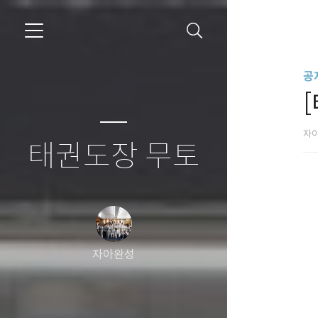
공
자
태권도장 무토
자아완성