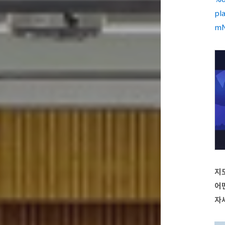
pl
mN
지
어떤
자