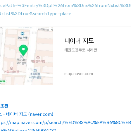
acePath=%3Fentry%3Dpll%26from%3Dnx%26fromNxList%3Dtr
xList%3Dtrue&searchType=place
네이버 지도
태권도장무토 서래관
map.naver.com
서초관
 - 네이버 지도 (naver.com)
tps://map.naver.com/p/search/%ED%83%9C%EA%B6%8
6%A0/place/1256988473?