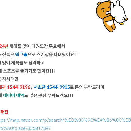
24년
새해를 맞아 태권도장 무토에서
도진들은
워크숍
으로 스키장을 다녀왔어요!!
해맞이 계획들도 정리하고
계 스포츠를 즐기기도 했어요!!!
금하시다면
관 1544-9196
/
서초관 1544-9915
로 문의 부탁드리며
래
네이버 예약
도 많은 관심 부탁드려요!!!
서래관
tps://map.naver.com/p/search/%ED%83%9C%EA%B6%8
6%A0/place/35581789?