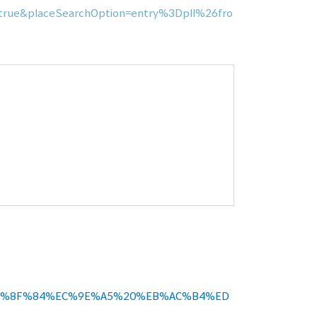
ue&placeSearchOption=entry%3Dpll%26fro
C%EB%8F%84%EC%9E%A5%20%EB%AC%B4%ED