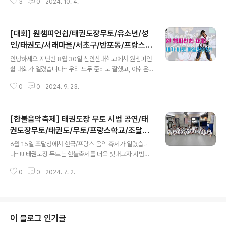
3
0
2024. 10. 4.
였습니다^^ 오늘은 격파만 한번 모아보았습니다~ 우리 친
모두 담지 못하지만 못보신 분들위해서 영..
구들의 격파 한번 보시죠!!!체험 수업을 원하시는 분들은 아
래 링크로 예약 해주세요^^ https://naver.me/xyUl7kU
[대회] 원챔피언쉽/태권도장무토/유소년/성
0 태권도장무토 서래관 : 네이버방문자리뷰 27 · 블로그
리뷰 1m.place.naver.comhttps://naver.me/GTnQ
인/태권도/서래마을/서초구/반포동/프랑스학
글 내용
bV9J 태권도장무토 서초관 : 네이버방문자리뷰 11 · 블
교/프랑스마을
안녕하세요 지난번 8월 30일 신안산대학교에서 원챔피언
로그리뷰 2m.place.naver.com
쉽 대회가 열렸습니다~ 우리 모두 준비도 잘했고, 아쉬운
부분이 있었지만 최선을 다한 시합이었습니다. 시합장까지
0
0
2024. 9. 23.
멀고 먼 여정이었지만 재미있게 시합도 하고 함께해서 좋
았습니다^^ 항상 열심히 하는 무토 수련생들을 응원합니다
~! https://www.youtube.com/watch?v=WvriyaKL
[한불음악축제] 태권도장 무토 시범 공연/태
tfs
권도장무토/태권도/무토/프랑스학교/조달청/
글 내용
태권도시범/격파/유소년/축제/즐거움/공
6월 15일 조달청에서 한국/프랑스 음악 축제가 열렸습니
다~!!! 태권도장 무토는 한불축제를 더욱 빛내고자 시범에
참여의사를 알리고 곧장 시범 준비에 나섰다. 약 1개월 동
0
0
2024. 7. 2.
안 준비 하는 과정에서 많이 힘들었지만 그래도 좋은 기억
이 머릿속에 남아 추억을 쌓을 수 있었다. 우리가 도착했을
때는 이미 발레단이 연습하고 리허설을 하고 있었습니다.
조금씩 떨리긴 했지만 연습도 많이 하고 만반에 준비를 했
기 때문에 리허설에 문제는 없었습니다. 마음을 잡고 리허
이 블로그 인기글
설 시작 ! 실제로 무대에 서보니 변경 해야하는 것들이 많이