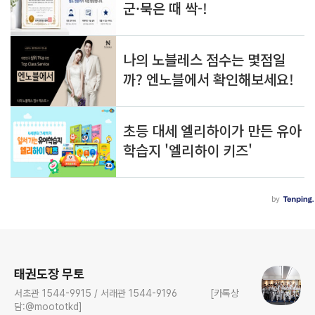
로그 정보
태권도장 무토
서초관 1544-9915 / 서래관 1544-9196 [카톡상
담:@moototkd]