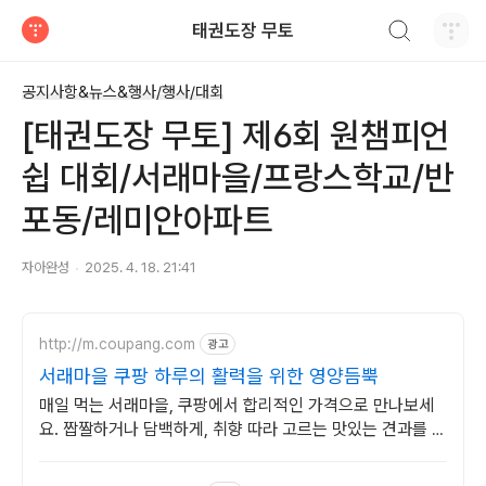
검색하기
태권도장 무토
티스토리
공지사항&뉴스&행사/행사/대회
[태권도장 무토] 제6회 원챔피언
쉽 대회/서래마을/프랑스학교/반
포동/레미안아파트
자아완성
2025. 4. 18. 21:41
http://m.coupang.com
광고
서래마을 쿠팡 하루의 활력을 위한 영양듬뿍
매일 먹는 서래마을, 쿠팡에서 합리적인 가격으로 만나보세
요. 짭짤하거나 담백하게, 취향 따라 고르는 맛있는 견과를 쿠
팡에서!