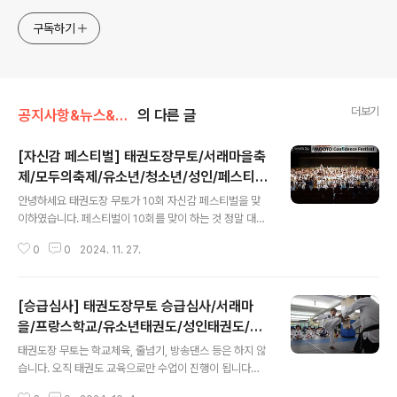
구독하기
더보기
공지사항&뉴스&행사/행사/대회
의 다른 글
[자신감 페스티벌] 태권도장무토/서래마을축
제/모두의축제/유소년/청소년/성인/페스티
글 내용
벌/프랑스학교/외국인수련생
안녕하세요 태권도장 무토가 10회 자신감 페스티벌을 맞
이하였습니다. 페스티벌이 10회를 맞이 하는 것 정말 대단
한 결과 입니다. 무엇보다 꾸준히 했다는 것이 굉장히 중요
0
0
2024. 11. 27.
하다고 생각합니다. 우리 태권도장 무토는 성인 태권도와
태권도의 참된 교육 가치 실현을 위해서 설립한 태권도장
입니다. 모든 수련생들이 제대로 된 태권도를 배우고 익히
[승급심사] 태권도장무토 승급심사/서래마
는 것을 지향 합니다. 우리는 이렇게 힘들고 어려운 공연을
우리는 왜 할까요? 그것은 바로 우리들의 내면의 성장을 위
을/프랑스학교/유소년태권도/성인태권도/청
글 내용
해서 한다고 생각합니다. 긴장과 스트레스를 극복하고 무
소년태권도/반포동/서초구/레미안/아크로/아
태권도장 무토는 학교체육, 줄넘기, 방송댄스 등은 하지 않
언가를 이뤄내는 성취를 통해서 할 수 있는 자신감과 단단
파트
습니다. 오직 태권도 교육으로만 수업이 진행이 됩니다
한 내면을 갖게 되기 때문입니다. 그만큼 페스티벌의 의미
~ 태권도장 무토에서 저번주 9.26~27일 belt test를 하
가 굉장히 크고 대단하다는 것을 느낄 수 있습니다.영상에