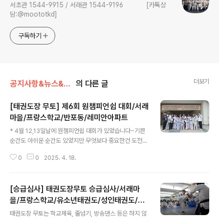
서초관 1544-9915 / 서래관 1544-9196 [카톡상
담:@moototkd]
구독하기
더보기
공지사항&뉴스&행사/행사/대회
의 다른 글
[태권도장 무토] 제6회 원챔피언쉽 대회/서래
마을/프랑스학교/반포동/레미안아파트
글 내용
* 4월 12,13일날에 원챔피언쉽 대회가 있었습니다~기쁜
순간도 아쉬운 순간도 있었지만 무엇보다 중요한건 도전했
다는 것입니다. 영상으로 대회장의 느낌과 수련생 친구들
0
0
2025. 4. 18.
의 실력을 확인해보죠 !!! https://youtu.be/u4sGcn8v
yC8 https://youtu.be/_8RIJdhVKak
[승급심사] 태권도장무토 승급심사/서래마
을/프랑스학교/유소년태권도/성인태권도/청
글 내용
소년태권도/반포동/서초구/레미안/아크로/아
태권도장 무토는 학교체육, 줄넘기, 방송댄스 등은 하지 않