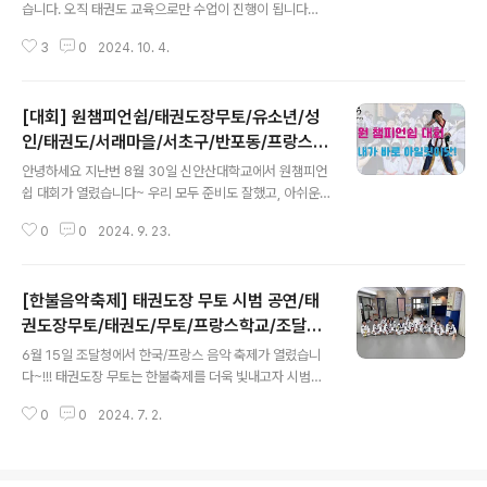
파트
습니다. 오직 태권도 교육으로만 수업이 진행이 됩니다
~ 태권도장 무토에서 저번주 9.26~27일 belt test를 하
3
0
2024. 10. 4.
였습니다^^ 오늘은 격파만 한번 모아보았습니다~ 우리 친
구들의 격파 한번 보시죠!!!체험 수업을 원하시는 분들은 아
래 링크로 예약 해주세요^^ https://naver.me/xyUl7kU
[대회] 원챔피언쉽/태권도장무토/유소년/성
0 태권도장무토 서래관 : 네이버방문자리뷰 27 · 블로그
리뷰 1m.place.naver.comhttps://naver.me/GTnQ
인/태권도/서래마을/서초구/반포동/프랑스학
글 내용
bV9J 태권도장무토 서초관 : 네이버방문자리뷰 11 · 블
교/프랑스마을
안녕하세요 지난번 8월 30일 신안산대학교에서 원챔피언
로그리뷰 2m.place.naver.com
쉽 대회가 열렸습니다~ 우리 모두 준비도 잘했고, 아쉬운
부분이 있었지만 최선을 다한 시합이었습니다. 시합장까지
0
0
2024. 9. 23.
멀고 먼 여정이었지만 재미있게 시합도 하고 함께해서 좋
았습니다^^ 항상 열심히 하는 무토 수련생들을 응원합니다
~! https://www.youtube.com/watch?v=WvriyaKL
[한불음악축제] 태권도장 무토 시범 공연/태
tfs
권도장무토/태권도/무토/프랑스학교/조달청/
글 내용
태권도시범/격파/유소년/축제/즐거움/공
6월 15일 조달청에서 한국/프랑스 음악 축제가 열렸습니
다~!!! 태권도장 무토는 한불축제를 더욱 빛내고자 시범에
참여의사를 알리고 곧장 시범 준비에 나섰다. 약 1개월 동
0
0
2024. 7. 2.
안 준비 하는 과정에서 많이 힘들었지만 그래도 좋은 기억
이 머릿속에 남아 추억을 쌓을 수 있었다. 우리가 도착했을
때는 이미 발레단이 연습하고 리허설을 하고 있었습니다.
조금씩 떨리긴 했지만 연습도 많이 하고 만반에 준비를 했