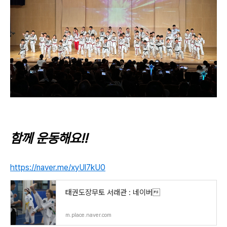
함
께
운동해요!!
https://naver.me/xyUl7kU0
태권도장무토 서래관 : 네이버
m.place.naver.com