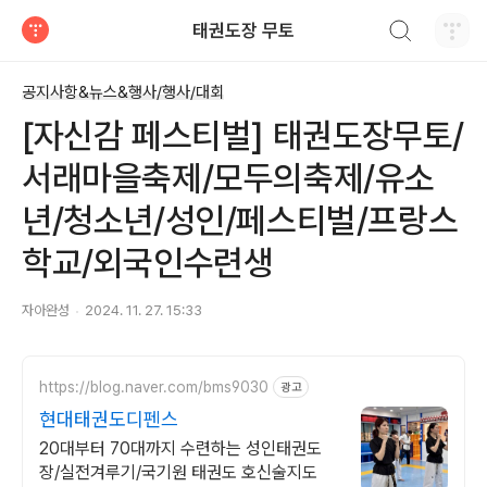
검색하기
태권도장 무토
티스토리
공지사항&뉴스&행사/행사/대회
[자신감 페스티벌] 태권도장무토/
서래마을축제/모두의축제/유소
년/청소년/성인/페스티벌/프랑스
학교/외국인수련생
자아완성
2024. 11. 27. 15:33
https://blog.naver.com/bms9030
광고
현대태권도디펜스
20대부터 70대까지 수련하는 성인태권도
장/실전겨루기/국기원 태권도 호신술지도