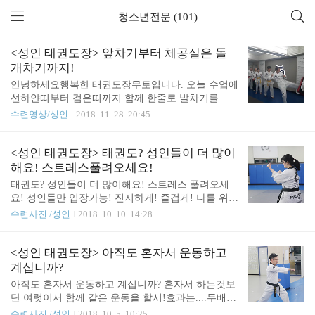
청소년전문 (101)
<성인 태권도장> 앞차기부터 체공실은 돌
개차기까지!
안녕하세요행복한 태권도장무토입니다. 오늘 수업에
선하얀띠부터 검은띠까지 함께 한줄로 발차기를 차
보았습니다. 보통 검은 띠는 따로 그룹지어 난이도
수련영상/성인
2018. 11. 28. 20:45
있는 수련을 하지만이번엔 유급자와 함께 한 줄로 서
서 발차기를 차보았어요. 하지만 그 안에서도 주황띠
부터는 난이도 있게!검은 띠는 더 빠르고 강하게! 빠
<성인 태권도장> 태권도? 성인들이 더 많이
르고 강하게 차는 만큼 스트레스도 한방에 날리는 모
해요! 스트레스풀려오세요!
습입니다~
태권도? 성인들이 더 많이해요! 스트레스 풀려오세
요! 성인들만 입장가능! 진지하게! 즐겁게! 나를 위한
시간!성인태권도장으로 초대합니다!
수련사진 /성인
2018. 10. 10. 14:28
<성인 태권도장> 아직도 혼자서 운동하고
계십니까?
아직도 혼자서 운동하고 계십니까? 혼자서 하는것보
단 여럿이서 함께 같은 운동을 할시!효과는....두배..
세배....말로 표현이 안될정도로 좋아요!힘들때 옆에
수련사진 /성인
2018. 10. 5. 10:25