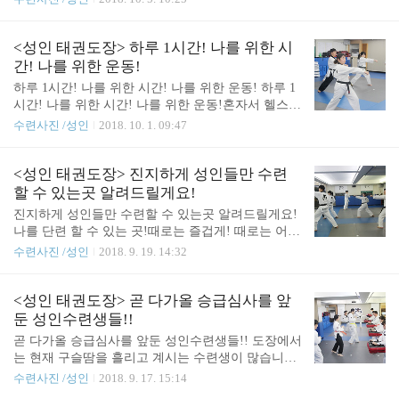
서 도와주고! 또 도움을 줄 수 있고!서로 함께 배우며
서로 함께 땀흘리는 공간!진지한 성인 태권도장 입니
다!
<성인 태권도장> 하루 1시간! 나를 위한 시
간! 나를 위한 운동!
하루 1시간! 나를 위한 시간! 나를 위한 운동! 하루 1
시간! 나를 위한 시간! 나를 위한 운동!혼자서 헬스장
에서 이도저도 아닌 운동하고 계시는 그대!함께하면
수련사진 /성인
2018. 10. 1. 09:47
동기부여도 잘되고! 우리나라 국기인 성인태권도를
배울수 있고!사회에서 다양하게 활동하시는분들과
함께 커뮤니티도 가능한곳!전신운동! 실내운동! 일
<성인 태권도장> 진지하게 성인들만 수련
석이조운동! 바로 성인 태권도!
할 수 있는곳 알려드릴게요!
진지하게 성인들만 수련할 수 있는곳 알려드릴게요!
나를 단련 할 수 있는 곳!때로는 즐겁게! 때로는 어렵
게! 때로는 고민하면서!우리의 신체를 내 마음 처럼
수련사진 /성인
2018. 9. 19. 14:32
사용 할 수 있다면 얼마나 좋을까요?하루하루! 수련
에 임하면서! 어제보단 달라진 나를 보며오늘도 수련
나오십니다^^
<성인 태권도장> 곧 다가올 승급심사를 앞
둔 성인수련생들!!
곧 다가올 승급심사를 앞둔 성인수련생들!! 도장에서
는 현재 구슬땀을 흘리고 계시는 수련생이 많습니다
이번주! 금요일에는 제 40회 성인승급심사가 있습니
수련사진 /성인
2018. 9. 17. 15:14
다!매일 나와 연습하시는 모습이 정말! 멋지십니다!