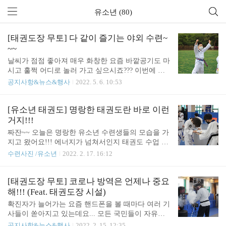
유소년 (80)
[태권도장 무토] 다 같이 즐기는 야외 수련~
~~
날씨가 점점 좋아져 매우 화창한 요즘 바깥공기도 마
시고 훌쩍 어디로 놀러 가고 싶으시죠??? 이번에 저
희 태권도장 무토에서는 다 같이 즐길 수 있는 야외
공지사항&뉴스&행사
2022. 5. 6. 10:53
수련 행사를 진행했어요!!! 도장 규범인 존중, 인내,
협동 미션이 있는데 잘 하였는지 한번 볼까요??? 그
리고 보시고 궁금하시다면 서래관 1544-9196 / 서초
[유소년 태권도] 명랑한 태권도란 바로 이런
관 1544-9915로 언제든 연락 주세요~~~ :) 그럼 시작
거지!!!
합니다!!! 다 같이 인내 미션으로 몸통 지르기 100개
짜잔~~ 오늘은 명랑한 유소년 수련생들의 모습을 가
와 연속 발차기 100개를 성공적으로 해냈어요!!! 그
지고 왔어요!!! 에너지가 넘쳐서인지 태권도 수업 전
리고 존중 미션을 진행하면서 다 같이 단체사진도 찍
에는 귀엽게 장난치는데 그 모습을 지금 바로 공개합
수련사진 /유소년
2022. 2. 17. 16:12
으며 기본동작도 열심히 했어요!!! 그리고 협동 미션
니다!!! 이렇게 장난기가 많은 아이들이 있어 언제나
으로 단체 줄넘기와 발차기와 격파까지 성공적으로
화목하고 밝은 분위기의 태권도장이 되는 거 같아요
해냈어요!!! 완벽한 준비 완벽한 날씨 완벽한 행사 완
~~~ 하지만 태권도 수업이 진행되면 모습이 바뀐다
[태권도장 무토] 코로나 방역은 언제나 중요
벽한 태권도장 무토..
는 사실을 알고 계시나요??? 색다른 모습을 지금 바
해!!! (Feat. 태권도장 시설)
로 보시죠!!! 매 수업마다 명상을 하는데 음악이 나오
확진자가 늘어가는 요즘 핸드폰을 볼 때마다 여러 기
기 전과 후가 정말 다른 거 같아요!!! 상담문의는 154
사들이 쏟아지고 있는데요... 모든 국민들이 자유로
4-9196 서래관 1544-9915 서초관 으로 부탁드려요~~
이 마스크를 벗기를 너무 원하고 있지만 마음처럼 되
공지사항&뉴스&행사
2022. 2. 15. 12:35