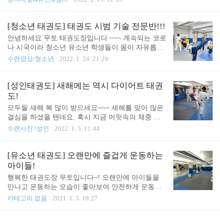
~ 명상이 끝났으니 이제 한번 달려 볼까??? 달리기가
지 않아 너무 유감스러워요 ㅠㅡㅠ 하지만 태권도장
끝났으니 이제 태권도를 시작해 볼까?!?! 오늘은 유
무토는 수련생들의 안전한 운동 환경을 위하여 꾸준
소년 수련생들이 가장 어려워하는 품새를 배워 볼 거
히 방역을 성실히 임하고 있어요!!! 너무 프로페셔널
[청소년 태권도] 태권도 시범 기술 전문반!!!
예요!!! 모든 수련생들이..
하지 않나요?^^ 누구나 깔끔하고 좋은 시설을 가질
안녕하세요 무토 태권도장입니다 ~~~ 계속되는 코로
수는 있지만 그냥 얻어지는 법은 없죠 항상 꾸준한
나 시국이라 청소년 유소년 학생들이 몸이 자유롭게
관리가 있어줘야 하죠! 언제나 쾌적하고 깔끔하게 유
활동한지 굉장히 오래되었죠 ㅠㅡㅠ 그래서 이번에
수련영상/청소년
2022. 1. 24. 21:29
지 되는 태권도장 무토 한번 놀러 오세요~~~ 문의는
는 청소년/유소년 태권도 중심의 영상을 가지고 왔어
1544-9196 서래관 / 1544-9915 서초관 다같이 면역력
요! 한번 보실까요??? 두둥!!!! 이제 막 시작한 청소
을 기르며 즐겁게 운동해요~~~ ^___^
년/유소년 친구들에게 힘찬 격려의 박수 부탁 드려요
[성인태권도] 새해에는 역시 다이어트 태권
~~~ 시작한지 얼마 안되었지만 굉장히 잘하죠? 앞으
도!
로 더욱 성장할 모습이 눈에 들어오네요!! 같이 운동
모두들 새해 복 많이 받으세요~~~ 새해를 맞아 많은
을 하고 싶은 친구들 또는 관심이 있거나 궁금한 친
결심을 하셨을 텐데요. 혹시 지금 머릿속의 체중 감
구들은 연락 주세요~~ 번호는 바로 1544-9196 서래
량/ 다이어트라는 생각이 떠오르셨나요??? 그렇다면
수련사진 /성인
2022. 1. 5. 11:44
관 1544-9915 서초관 그럼 다음에 또봐요~~~
지금 바로 태권도장 무토에 오셔서 도전하세요!!! 작
심 3일 도전이어도 시도해 본 거와 안 한 거와는 차이
가 엄청나죠!!! 새해에도 어김없이 많은 분들이 모여
[유소년 태권도] 오랜만에 즐겁게 운동하는
주셨는데요~~~ 역시 운동은 다 같이 해야 즐겁고 재
아이들!
미가 있죠!!! 태권도의 멋지고 강력한 발차기를 차기
행복한 태권도장 무토입니다~! 오랜만에 아이들을
전에 인사의 예를 갖추며 부상 및 주의사항을 듣고
만나고 운동하는 모습이 좋아보여 안전하게 운동하
나서 시작!!! 이렇게 강하고 멋진 태권도 발차기를 차
고 즐거워하는 모습을사진으로 가져와봤습니다!! 이
카테고리 없음
2021. 1. 5. 19:27
는데 살이 안 빠질 수가 없죠~~~ 근력 향상과 스트레
렇게 즐거워하는 아이들의 모습을 보니 지금 처럼 안
스 해소는 덤으로 받아 가세요!!! 이렇게 끝~~~~~~~
전한 환경에서 방역지침을 준수하며 더 즐겁게 운동
~ 나면 너무 아쉽겠죠! 마무리에는 코어 강화 운동이