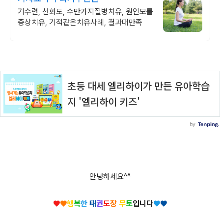
기수련, 선화도, 수만가지질병치유, 원인모를
증상치유, 기적같은치유사례, 결과대만족
안녕하세요^^
♥
♥
행
복
한
태
권
도
장
무
토
입니다
♥
♥