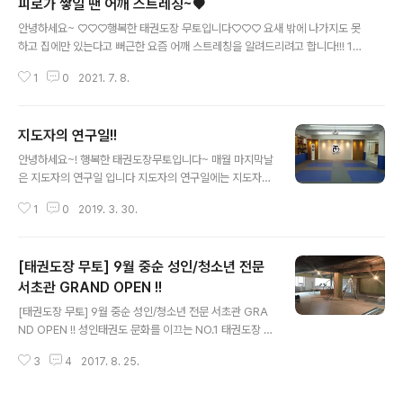
피로가 쌓일 땐 어깨 스트레칭~♥
글 내용
안녕하세요~ ♡♡♡행복한 태권도장 무토입니다♡♡♡ 요새 밖에 나가지도 못
하고 집에만 있는다고 뻐근한 요즘 어깨 스트레칭을 알려드리려고 합니다!!! 1단
계 가볍게 어깨를 돌려줍니다~ 앞으로 5~10회, 뒤로 5~10회 정도 돌려줍니
1
0
2021. 7. 8.
다!! 무리하지 않는 선에서 추가적으로 갯수를 더하셔도 됩니다^^ 2단계 어깨를
내린 상태에서 지그시 눌러줍니다~ 오른쪽, 왼쪽, 위, 아래로 5~10초 정도 눌
러줍니다!! 어깨와 목 부분에 자극이 오게끔 무리하지 않는 선에서 자극을 줍니
지도자의 연구일!!
다^^ 3단계 - 팔을 엇갈린 상태에서 시선은 반대쪽으로 돌린 후 지그시 눌러줍
글 내용
니다! (왼쪽, 오른쪽 같은 방법으로 시행합니다~) - 양팔을 위로 올려 한 쪽 팔을
안녕하세요~! 행복한 태권도장무토입니다~ 매월 마지막날
구부린 후 반대팔로 팔굽치를 지그시 눌러줍니다! (왼쪽, 오른쪽 같은 방법으로
은 지도자의 연구일 입니다 지도자의 연구일에는 지도자분
시..
들이 모여 교육에 대해 회의하며 교육을 받고있습니다. 또
1
0
2019. 3. 30.
항상 청결을 유지하기 위하여 한달에 한번 대청소를 하고
있습니다~! 깨끗한 환경과 좋은 수련을 위해 노력하는 저
의 태권도장무토입니다!!
[태권도장 무토] 9월 중순 성인/청소년 전문
서초관 GRAND OPEN !!
글 내용
[태권도장 무토] 9월 중순 성인/청소년 전문 서초관 GRA
ND OPEN !! 성인태권도 문화를 이끄는 NO.1 태권도장 무
토 80평 규모에 혁신적인 태권도장을 공사를 하고있습니
3
4
2017. 8. 25.
다^^ 이미 벌써부터 주위에서 화제를 불러 모으고있습니다
~ 최고의 시설과 최고의 지도진이 열심히 땀 흘리고 있으
니 기대 하셔도 좋습니다 현재 프리세일 기간이라 할인 된