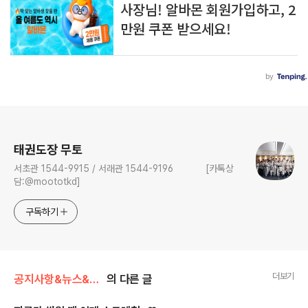
로그 정보
태권도장 무토
서초관 1544-9915 / 서래관 1544-9196 [카톡상
담:@moototkd]
구독하기
더보기
공지사항&뉴스&행사/기타
의 다른 글