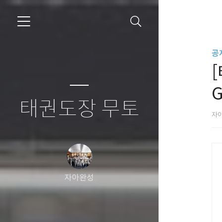
공
G
태권도장 무토
자
자아완성