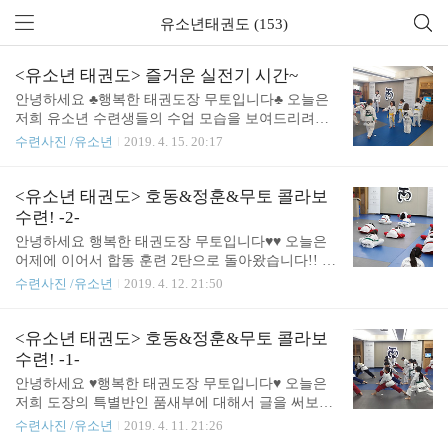
유소년태권도 (153)
<유소년 태권도> 즐거운 실전기 시간~
안녕하세요 ♣행복한 태권도장 무토입니다♣ 오늘은
저희 유소년 수련생들의 수업 모습을 보여드리려고
합니다 이번주 수련 목표는 "실.전.기"입니다! 실전
수련사진 /유소년
2019. 4. 15. 20:17
기를 모르는 분들을 위해 간단하게 설명하자면 실전
기란? 태권도 기본 동작을 좀 더 실전적으로 해석한
실전대비 수련입니다^^ 아이들의 수련모습 함께 보
<유소년 태권도> 호동&정훈&무토 콜라보
시죠~!! . . . △수련 시작하기 전 선배가 앞으로 나와
수련! -2-
서 차트를 걷는 모습입니다△ △명상△ 본 수업에 들
안녕하세요 행복한 태권도장 무토입니다♥♥ 오늘은
어가기 전 명상을 하고 있는 수련생의 모습입니다 수
어제에 이어서 합동 훈련 2탄으로 돌아왔습니다!! 아
업 시작 전에 명상을 하는 이유는 흥분했던 마음을
이들이 몸푸는 모습부터 ~ 수련하는 모습까지 자세
수련사진 /유소년
2019. 4. 12. 21:50
가라앉히고 수련생 스스로 오늘 어떻게 수업에 임할
하게 보여드리려고 합니다!! 지금 바로 보러 가시죠~
것인가 생각을 정리할 수 있도록 합니다 △스트레칭
♥ . . . △몸풀기 시간~!!△ 세상 사람들!!! 우리 아이
△ 유단자들이 앞으로 나와서 몸을 풀고 있는 모습입
들 좀 보세요!!! 너무 유연하죠~♡ △이어서 기본발
<유소년 태권도> 호동&정훈&무토 콜라보
니다 △웜업△ 간단한 기초체력운동을 섞어서 열을
차기 시간입니다^^△ 열심히 하는 모습이 정말 이쁘
수련! -1-
올려서 몸..
지 않나요? 저는 아이들 보고만 있어도 뿌듯하고 기
안녕하세요 ♥행복한 태권도장 무토입니다♥ 오늘은
분이 좋습니다~♡ △사진에 보이는 도구를 사용해서
저희 도장의 특별반인 품새부에 대해서 글을 써보려
발차기 훈련을 하려고 합니다△ 그냥 봐도 많이 어려
고 합니다! 이번 저희 도장 품새부에서 특별한 일이
수련사진 /유소년
2019. 4. 11. 21:26
워 보이지 않나요?! 저는 시키면 힘들어서 못할 것 같
있었는데요~! 2019년 04월 11일!!!! 오늘 합동 훈련을