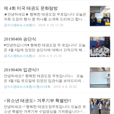
아요ㅠㅠ △발차기 훈련하는 아이들의 모습입니다△
하게 되었습니다♬ 그러면 지금 바로 그 현장을 만나
역시~!! 아이들은 못하는 것이 없네요♪ 집중하는 아
러 가시죠~!!^^ ▽▽▽▽▽ △본 운동에 들어가기 전
제 4회 미국 태권도 문화탐방
이들의 모습이 너무 멋있어요!! △밴드를 이..
에 다같이 몸을 풀고 있습니다△ △수련에 들어가기
★안녕하세요★ 행복한 태권도장 무토입니다 오늘은
전 수련방법을 듣고 있는 수련생들의 모습입니다△
저희 도장의 행사 중 하나를 소개해 드리려고 합니
△발차기 훈련을 하고 있는 수련생들의 모습입니다
다!! 그것은 바로!!!!! . . . 제 4회 무카스 미국 태권도
공지사항&뉴스&행사
2019. 4. 10. 17:28
△ △발차기 훈련이 끝난 후 이어서 품새 시연을 하
문화탐방 입니다!! 드디어 저희 미국 캠프가 4회를
는 수련생들의 모습입니다△ △훈련이 끝난 후 관장
맞이하게 되었습니다 (짝짝짝♪) 그.래.서 저희가 어
님과 사범님께 인사하고 있는 수련생들의 모습입니
제는 학부모님을 모시고 ▽미국 태권도 문화탐방 설
20190406 승단식
다△ △ 합동훈련 단체사진입니다^^△ 내일은 합동
명회를 가지게 되었습니다▽ ▽다음으로 지난 미국
♥안녕하십니까♥ 행복한 태권도장 무.토입니다! 오늘
훈련하는 모습을 자세하게 보여드리려고 합니다 오
캠프의 아이들 사진을 한번 보실까요?!▽ △비행기
은 4월 6일에 있었던 승단식에 대해서 끄적끄적 해볼
늘은 합동훈..
를 탄 아이들의 모습이 매우 들떠보이죠?!♡△ △아
까 합니다!! 다들 보실 준비 되셨나요~??!! ↓↓지금 바
공지사항&뉴스&행사
2019. 4. 9. 15:18
이들의 해맑은 모습이 정말 보기 좋네요^^△ 지난 미
로 만나 보시죠!!!↓↓ ↑승단식을 준비하고 있는 성인
국 캠프 사진들을 보면 아이들의 즐거운 모습과 해맑
분들의 모습입니다!↑ ↑승단식을 준비하는 유소년 친
은 모습을 찾아볼 수 있었습니다 ㅎㅎ 이번 캠프는 1
구들의 모습입니다↑ 많이 긴장한 것 같지 않나요??!
20190406 입관식!!
2박 15일의 일정으로 진행이 되는데요~ 어떻게 진행
↑유소년 친구들의 승단식 모습입니다↑ 어느 때보다
안녕하세요!! 행복한 태권도장 무토입니다♪♩ 오늘
이 될까요~?? ♥정말 기대가 됩니다♥
진지한 눈빛이 제 마음을 사로잡았습니다☞☜ ↑성인
은 4월 6일 토요일에 있었던 입관식을 보여드리려고
분들의 승단식 모습입니다↑ 진지하게 임하시는 모습
합니다!!!! 입관식이란?! 저희 도장의 새로오신 수련
공지사항&뉴스&행사/행사/대회
2019. 4. 8. 20:02
이 정말 멋있습니다!!⊙∪⊙☆ ↑승단식이 끝난 후 띠
생분들을 위한 자리입니다! ▽▽그럼 한 번 보러 가
를 수여받는 모습입니다↑ ♥승단식을 마친 모든 분들
시죠▽▽ △입관식을 시작하기 전 관장님의 기본예
수고하셨습니다♥
절 교육 시간입니다△ △아이들의 질문하는 모습입
<유소년 태권도> 겨루기부 특별반!!
니다△ 집중하고 있는 모습이 참 이쁘지않나요~?♡
안녕하세요~! 행복한 태권도장무토입니다 오늘은 유
△입관식 시작 전 몸푸는 모습입니다△ △본 운동 시
소년 특별반 겨루기부 수업영상을 가져왔습니다~!