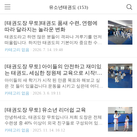
유소년태권도 (153)
[태권도장 무토]태권도 품새 수련, 연령에
따라 달라지는 놀라운 변화
태권도라고 하면 많은 분들이 격파나 겨루기를 먼저
떠올립니다. 하지만 태권도의 기본이자 중요한 수련
은 바로 품새입니다.품새는 단순히 정해진 동작을 외
카테고리 없음
2026. 7. 14. 19:48
우는 것이 아닙니다. 단순한 동작의 반복을 넘어 공
격과 방어의 원리를 익히고, 몸과 마음을 함께 단련
하며 조화롭게 하는 과정입니다.특히 품새는 남녀노
[태권도장 무토] 아이들의 안전하고 재미있
소 누구나 자신의 체력에 맞게 수련할 수 있다는 것
는 태권도, 세심한 정원제 교육으로 시작!!
이 가장 큰 장점입니다. 🥋 태권도 품새 수련의 장점:
태권도장 무토
아이들의 새 학기가 시작 된 만큼 목표와 해보고 싶
연령에 따라 달라지는 놀라운 변화🧒 유소년 품새 수
은 것 들이 있을겁니다.운동을 시키고 싶은데 어디서
련의 장점: 건강한 성장의 기초유소년기 품새 수련은
무엇을 시킬지 고민이에요우리 아이가 산만해요, 소
카테고리 없음
2026. 3. 6. 19:11
신체와 인성을 함께 성장시키는 교육입니다. 다양한
심해요 걱정이에요태권도장은 운동은 물론!! 예절과
동작을 익히고 순서를 기억하는 과정에서 집중력과
규칙, 자신감도 길러주는 곳 이기도 합니다!! 현재 많
기억력은 물론, 균형감각과 신체 협응력이 자연스럽
은 아이들이 태권도장 무토에서 태권도와 예절을 배
[태권도장 무토] 유소년 리더쉽 교육
게 발달합니다. 또한 지도자의 구령에 맞춰 수련하고
우고 있답니다~^^ 태권도장 무토의 장점1. 태권도장
안녕하세요, 태권도장 무토입니다.저희 도장은 전체
친구들..
인 만큼 일반 학교 체육이 아닌 태권도 수업을 시행
수련생 중 40% 이상이 외국 친구들로 구성되어 있으
하고 있습니다.2. 아이들의 성향이 전부 다른 만큼 정
며, 모든 수업은 한국어와 영어로 이루어집니다. 특
카테고리 없음
2025. 11. 14. 16:12
원제 교육으로 성향에 맞게 섬세한 교육을 시키고 있
히 구령, 카운트, 기술 동작은 모두 한국어로 진행해