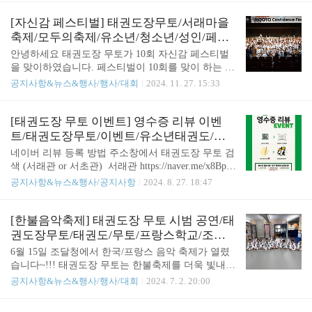
습니다.3. 태권도 뿐만이 아니라 인사, 자세, 규칙 등
한국 문화와 언어를 자연스럽게 배우도록 돕고 있습
예절 교육도 시키고 있습니다.4. 운동 외 대기 시간에
니다.무토의 가장 큰 특징은 모든 아이들이 ‘리더’가
[자신감 페스티벌] 태권도장무토/서래마을
는 바른자세로 대기를 시키기 때문에 안전 하게 아이
되는 리더십 교육입니다. 아이들이 서로를 가르치는
축제/모두의축제/유소년/청소년/성인/페스
들을 관리 하고 있습니다. 태권도는 근력,..
모습이 처음엔 낯설게 느껴질 수 있지만, 스스로 배
티벌/프랑스학교/외국인수련생
안녕하세요 태권도장 무토가 10회 자신감 페스티벌
운 내용을 친구들에게 설명하고 지도하는 과정은 큰
을 맞이하였습니다. 페스티벌이 10회를 맞이 하는 것
성장을 이끌어 냅니다. 누군가를 가르치기 위해서는
정말 대단한 결과 입니다. 무엇보다 꾸준히 했다는
공지사항&뉴스&행사/행사/대회
2024. 11. 27. 15:33
동작을 더 깊이 이해해야 하기 때문에 이는 매우 가
것이 굉장히 중요하다고 생각합니다. 우리 태권도장
치 있는 경험입니다.아직은 빨간띠이지만, 언젠가 멋
무토는 성인 태권도와 태권도의 참된 교육 가치 실현
진 검정띠를 매고 후배들을 지도할 아이들의 미래가
을 위해서 설립한 태권도장 입니다. 모든 수련생들이
[태권도장 무토 이벤트] 영수증 리뷰 이벤
벌써부터 기대됩니다. 서로 소통하고 협력하며 배우
제대로 된 태권도를 배우고 익히는 것을 지향 합니
트/태권도장무토/이벤트/유소년태권도/서
고 가..
다. 우리는 이렇게 힘들고 어려운 공연을 우리는 왜
래마을/레미안/아크로/원베일리/영수증리
네이버 리뷰 등록 방법 주소창에서 태권도장 무토 검
할까요? 그것은 바로 우리들의 내면의 성장을 위해서
뷰방법
색 (서래관 or 서초관) 서래관 https://naver.me/x8BpF
한다고 생각합니다. 긴장과 스트레스를 극복하고 무
P6z 태권도장무토 서래관 : 네이버방문자리뷰 21 ·
공지사항&뉴스&행사/공지사항
2024. 8. 27. 18:47
언가를 이뤄내는 성취를 통해서 할 수 있는 자신감과
블로그리뷰 1m.place.naver.com 서초관 https://naver.m
단단한 내면을 갖게 되기 때문입니다. 그만큼 페스티
e/GCu0fNuJ 태권도장무토 서초관 : 네이버방문자리
벌의 의미가 굉장히 크고 대단하다는 것을 느낄 수
뷰 2 · 블로그리뷰 2m.place.naver.com 안녕하세요
[한불음악축제] 태권도장 무토 시범 공연/태
있습니다.영상에 모두 담지 못하지만 못보신 분들위
~ 태권도장 무토 서래관, 서초관에서 영수증 리뷰를
권도장무토/태권도/무토/프랑스학교/조달
해서 영..
진행합니다~ 방법은 아래를 참고, 기간은 제고 소진
청/태권도시범/격파/유소년/축제/즐거움/공
6월 15일 조달청에서 한국/프랑스 음악 축제가 열렸
시 까지 해주시면 됩니다^^앞에 QR코드를 찍어 주세
습니다~!!! 태권도장 무토는 한불축제를 더욱 빛내고
요~ 그리고 영수증 인증!!! 그 다음 좋았던 점을 차근
자 시범에 참여의사를 알리고 곧장 시범 준비에 나섰
공지사항&뉴스&행사/행사/대회
2024. 7. 2. 20:00
차근 적어 줍니다!! 트레이닝이 체계적이고, 열정선
다. 약 1개월 동안 준비 하는 과정에서 많이 힘들었지
생님!! 그리고 넓은 시설 장점!!! 잘 적어 주시면 됩
만 그래도 좋은 기억이 머릿속에 남아 추억을 쌓을
니다~ ..