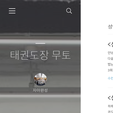
성
<
태권도장 무토
안녕
다끝
범님
3회
수
자아완성
<
하루
권도