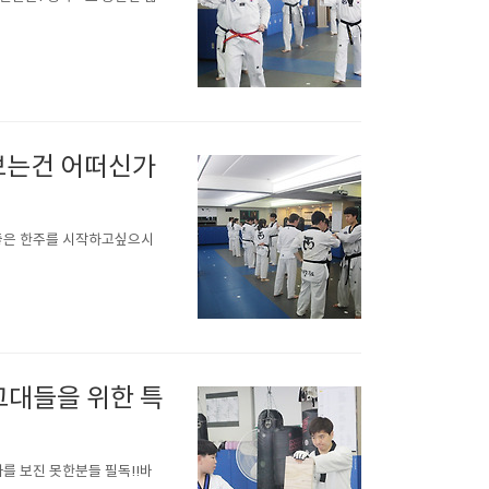
보는건 어떠신가
좋은 한주를 시작하고싶으시
그대들을 위한 특
를 보진 못한분들 필독!!바