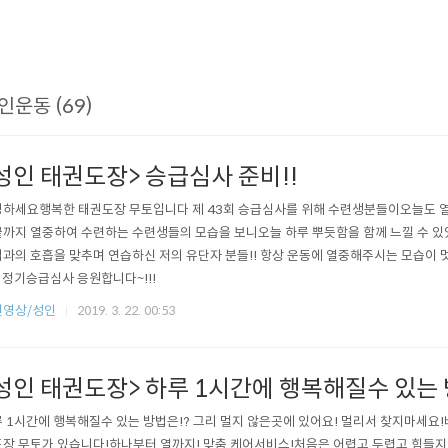
인운동 (69)
성인 태권도장> 승급심사 준비!!
하세요행복한 태권도장 무토입니다 제 43회 승급심사를 위해 수련생분들이오늘도 
까지 열중하여 수련하는 수련생들의 모습을 보니오늘 하루 뿌듯함을 함께 느낄 수 있
과의 호흡을 맞추며 연습하신 저의 유단자 분들!! 항상 운동에 열중해주시는 모습이 멋있
 정기승급심사 응원합니다~!!!
련영상/성인
2019. 3. 22. 00:53
성인 태권도장> 하루 1시간에 행복해질수 있는 
 1시간에 행복해질수 있는 방법은!? 그리 멀지 않은곳에 있어요! 멀리서 찾지마세요!
장 무토가 있습니다!하나부터 열까지! 맞춤 케어서비스!처음은 어렵고 두렵고 힘들지