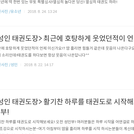
1년에 딱 한번 있는 무토 특별심사!열심히 놀다온 당신! 열심히 태권도 하라!
사진 /유소년
2018. 8. 24. 13:24
성인 태권도장> 최근에 호탕하게 웃었던적이 언
에 호탕하게 웃었던적이 언제 이신가요!? 땀 흘리면 힘들거 같은데 웃음이 나온다구요
 소리인데!태권도를 하다보면 항상 웃음이 나온답니다^^
사진 /성인
2018. 8. 22. 14:17
성인 태권도장> 활기찬 하루를 태권도로 시작해
부!
찬 하루를 태권도로 시작해보세요! 오전 성인부! 여러분들은 하루 시작을 어떤걸로
조깅으로 시작하시는분~여기 아침부터 땀을 흘리며 하루를 시작 하시는분들이 계신데