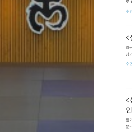
로 
수련
<
최근
상의
수련
<
인
활기
분~