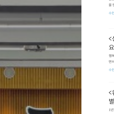
을 
수련
<
요
행복
면!
수련
<
별
1년