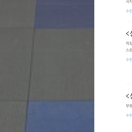
시작
수련
<
직장
스트
수련
<
무토
수련