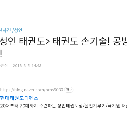
련사진 /성인
<성인 태권도> 태권도 손기술! 
!
아완성
2018. 3. 5. 14:43
https://blog.naver.com/bms9030
광고
현대태권도디펜스
20대부터 70대까지 수련하는 성인태권도장/실전겨루기/국기원 