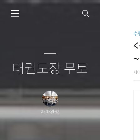
수
~
태권도장 무토
자
자아완성