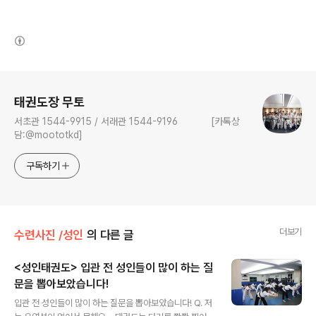
(새창열림)
로그 정보
태권도장 무토
서초관 1544-9915 / 서래관 1544-9196 [카톡상
담:@moototkd]
구독하기
더보기
수련사진 /성인
의 다른 글
<성인태권도> 입관 전 성인들이 많이 하는 질
문을 뽑아보았습니다!
글 내용
입관 전 성인들이 많이 하는 질문을 뽑아보았습니다! Q. 저