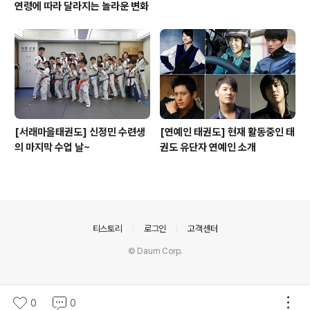
연령에 따라 달라지는 놀라운 변화
[서래마을태권도] 신정민 수련생
[연예인 태권도] 현재 활동중인 태
의 마지막 수업 날~
권도 유단자 연예인 소개
의안내
티스토리
로그인
고객센터
© Daum Corp.
0
0