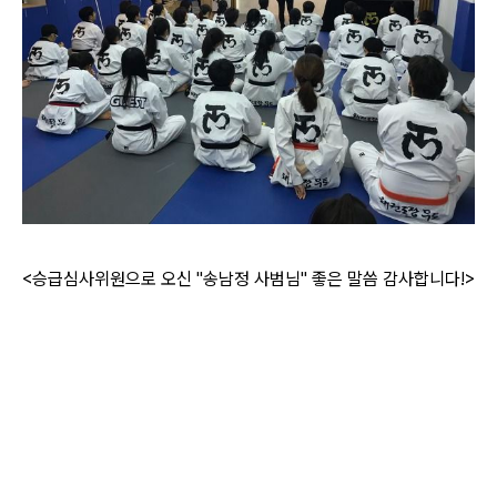
<
승급심사위원으로 오신 "송남정 사범님" 좋은 말씀 감사합니다!>