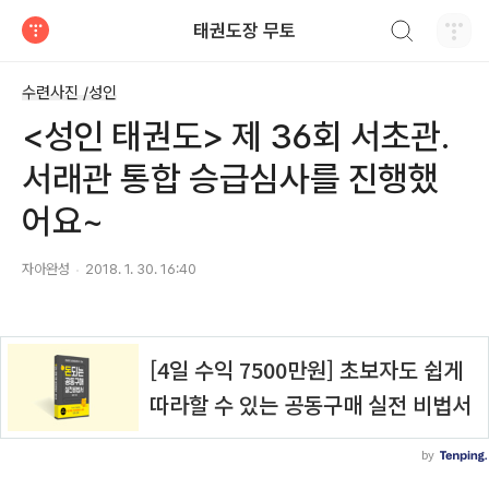
검색하기
태권도장 무토
티스토리
수련사진 /성인
<성인 태권도> 제 36회 서초관.
서래관 통합 승급심사를 진행했
어요~
자아완성
2018. 1. 30. 16:40