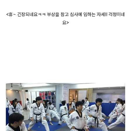
<휴~ 긴장되네요ㅋㅋ 부상을 참고 심사에 임하는 자세!! 걱정이네
요>