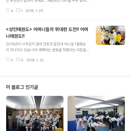
는 유연성이 없어서 못해요… 태권도는 다리를 쫙쫙 찢어야
한다는 생각을 가진 성인들이 의외로 굉장히 많다.결론부
4
1
2018. 1. 29.
터 말하자면 유연성이 있건 없건 태권도를 즐기는 것은 아
무런 상관이 없다. 건강, 다이어트, 심신단련 등 본인에 목
적에 맞게 운동하는 운동방법일 뿐이다. 오히려 처음 배우
<성인태권도> 어머니들의 위대한 도전!! 어머
는 운동 중 난이도가 매우 낮은 편에 속한다. Q. 태권도하면
대련을 해야 하는데 무서워요. 다른 사람과 대련은 정말 두
니태권도!!
글 내용
려울 것 같다. 하지만 태권도 대련을 하려면 어느 정도 수준
2018년이 시작된지 얼마 안된것 같은데 어느덧 1월중순
이 높아진 상태가 아닌 이상 할 수 있는 과목이 아니다. 초,
이 지나가고 있습니다! 새해에는 운동을 하겠다는 다짐을
중급자에게 겨루기를 시키는 지도자는 없을 것이다. 다만
했지만 막상 시작하려니 두렵기도 하고 걱정이 많아요. 그
겨루기를 대비한 약속 겨루기 형태의 대련으로 대체되어서
0
0
2018. 1. 22.
래서 우리 유소년 수련생들이 어머니를 모시고! 당당히 태
수련할 것이다. 약속..
권도장에 찾아왔습니다!
이 블로그 인기글