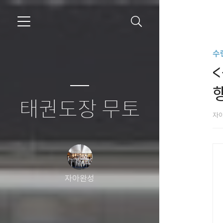
수
태권도장 무토
자
자아완성