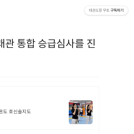
태권도장 무토
구독하기
서래관 통합 승급심사를 진
태권도 호신술지도