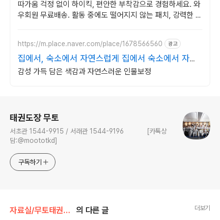
따가움 걱정 없이 하이킥, 편안한 부착감으로 경험하세요. 와
우회원 무료배송. 활동 중에도 떨어지지 않는 패치, 강력한 밀
착력으로 하루 종일 함께.
https://m.place.naver.com/place/1678566560
광고
집에서, 숙소에서 자연스럽게 집에서 숙소에서 자연
스럽게
감성 가득 담은 색감과 자연스러운 인물보정
로그 정보
태권도장 무토
서초관 1544-9915 / 서래관 1544-9196 [카톡상
담:@moototkd]
구독하기
더보기
자료실/무토태권도다이어리
의 다른 글