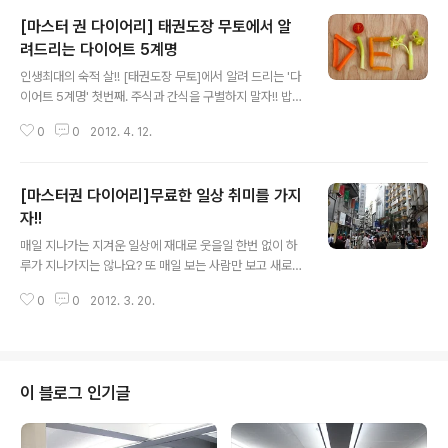
[마스터 권 다이어리] 태권도장 무토에서 알
려드리는 다이어트 5계명
글 내용
인생최대의 숙적 살!! [태권도장 무토]에서 알려 드리는 '다
이어트 5계명' 첫번째. 주식과 간식을 구별하지 말자!! 밥과
반찬은 주식, 간단한 과일과 음료(특히 커피, 탄산음료)는
0
0
2012. 4. 12.
디저트라는 공식을 벗어나야 합니다. 고 탄수화물인 음식
을 간식이라 생각하며 주식이상의 칼로리 섭취를 하지 않
도록 합니다. 두번째. 샐러드라고 안심하지 말자!! 다이어트
[마스터권 다이어리]무료한 일상 취미를 가지
를 하기 위해 식이 섬유와 여러 무기질, 비타민의 섭취를 늘
리고자 섭취하는 식품으로 샐러드를 선택했다고 안심하면
자!!
글 내용
안됩니다. 흔히 먹는 셀러드 드레싱에도 칼로리 높은 마요
매일 지나가는 지겨운 일상에 재대로 웃을일 한번 없이 하
네즈가 첨가 되어 있습니 다. 세번째. 일찍 자는 습관을 들
루가 지나가지는 않나요? 또 매일 보는 사람만 보고 새로울
이자!! 수면시간도 다이어트에 영향을 미칩니다. 충분한 수
것 하나 없는 하루를 또 보내고 있으시다면 새로운 취미생
면은 호르몬의 균형에 도움을 주어 식용을 억제하는 장점
0
0
2012. 3. 20.
활에 도전해 보세요. 새로운 취미활동으로 운동을 생각해
이 있습니다. 지방을 분해..
서 혼자 뛰거나 헬스장에서 재미없는 땀을 흘리지는 않았
는지요. 혼자하는 운동에 재미를 느끼기는 쉽지 않죠.. 그래
서 여럿이 즐겁게 하는 운동이 취미활동으로 적합하지 않
을까 생각해봅니다. 태권도 수련은 개인의 실력을 가다듬
이 블로그 인기글
는 동시에 여러 사람들과의 호흡을 맞추어 수련을 합니다.
무엇인가를 다른이와 같이 하고 성취감을 느끼는 즐거움을
느끼시고 싶으시다면 태권도 수련을 한번 해보는 것이 어