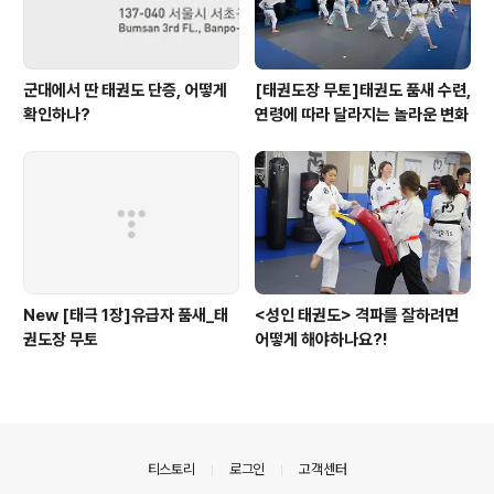
군대에서 딴 태권도 단증, 어떻게
[태권도장 무토]태권도 품새 수련,
확인하나?
연령에 따라 달라지는 놀라운 변화
New [태극 1장]유급자 품새_태
<성인 태권도> 격파를 잘하려면
권도장 무토
어떻게 해야하나요?!
의안내
티스토리
로그인
고객센터