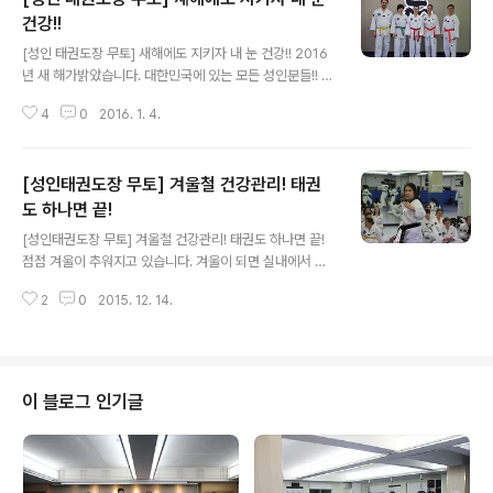
건강!!
글 내용
[성인 태권도장 무토] 새해에도 지키자 내 눈 건강!! 2016
년 새 해가밝았습니다. 대한민국에 있는 모든 성인분들!! 2
016년 새해 목표와 다짐은 작성하셨는지요. 특히, 사무직
4
0
2016. 1. 4.
일을 하고 계신 많은 분들에게 참고가 될만한 간단하지만
큰 도움이 되는 꿀팁, 허니 TIP을 알려드릴까해요. 대부분
의 직장인들은 컴퓨터 앞에서 많은 시간을 보내죠. 허나 컴
[성인태권도장 무토] 겨울철 건강관리! 태권
퓨터 및 핸드폰은 쉽게 눈을 피로하게 하며 건조하게 합니
다. 때문에 30분 이상 지속해야 할 시 안구 운동은 빠드리
도 하나면 끝!
글 내용
지 않고 필수로 챙겨주셔야 해요! 또한, 엎드린 자세로 휴대
[성인태권도장 무토] 겨울철 건강관리! 태권도 하나면 끝!
폰이나 책을 보는 것, 어두운 조명에서 보는 것 모두 안구에
점점 겨울이 추워지고 있습니다. 겨울이 되면 실내에서 생
아주 치명적인 나쁜 행동이랍니다. #그렇다면 피로했던 나
활하는 시간이 늘어나죠. 어느 계절보다도 운동이 부족해
의 눈!!! 을 지키기 위한 방법을 알아보자!!! 첫째, 양손을 비
2
0
2015. 12. 14.
지기 쉬운 위험한 계절입니다. 특히 각종 모임에서의 과음,
벼서..
과식은 몸의 균형을 깨뜨리는 요소인데요. 우리의 건강을
쉽게 망칠 수 있는 이 겨울을 주의해야 합니다. 혹시 ‘세로
토닌’이라는 호르몬을 아시나요? ‘세로토닌’은 몸을 차분하
게 하며 행복한 감정 만들어내는 역할을 하는 중요한 물질
이 블로그 인기글
입니다. 이 물질은 아주 예민하고 욕심쟁이여서 적당한 자
극이 없으면 잘 분비되지 않습니다. 분비된다고해도 30분
이상 지속되기가 어려우며 작은 스트레스에도 금방 재생이
중단된다고 하니 얼마나 귀한지 아시겠죠? 몸을 움츠리고