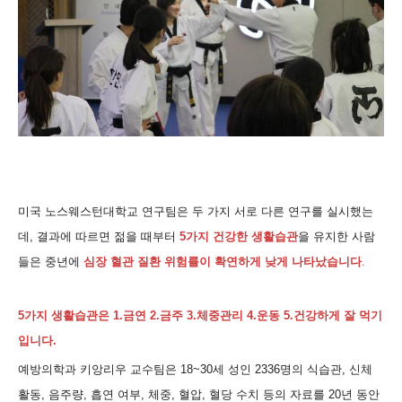
미국 노스웨스턴대학교 연구팀은 두 가지 서로 다른 연구를 실시했는
데
,
결과에 따르면 젊을 때부터
5
가지 건강한
생활습관
을 유지한 사람
들은 중년에
심장 혈관 질환 위험률이 확연하게 낮게 나타났습니다
.
5
가지 생활습관은
1.
금연
2.
금주
3.
체중관리
4.
운동
5.
건강하게 잘 먹기
입니다
.
예방의학과 키앙리우 교수팀은
18~30
세 성인
2336
명의 식습관
,
신체
활동
,
음주량
,
흡연 여부
,
체중
,
혈압
,
혈당 수치 등의 자료를
20
년 동안