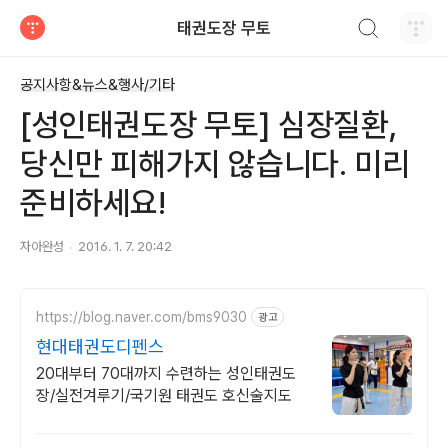
검색하기
태권도장 무토
티스토리
공지사항&뉴스&행사/기타
[성인태권도장 무토] 심장질환,
당신만 피해가지 않습니다. 미리
준비하세요!
자아완성
2016. 1. 7. 20:42
https://blog.naver.com/bms9030
광고
현대태권도디펜스
20대부터 70대까지 수련하는 성인태권도
장/실전겨루기/국기원 태권도 호신술지도