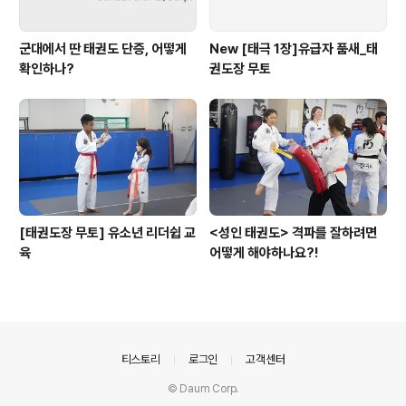
군대에서 딴 태권도 단증, 어떻게
New [태극 1장]유급자 품새_태
확인하나?
권도장 무토
[태권도장 무토] 유소년 리더쉽 교
<성인 태권도> 격파를 잘하려면
육
어떻게 해야하나요?!
의안내
티스토리
로그인
고객센터
© Daum Corp.