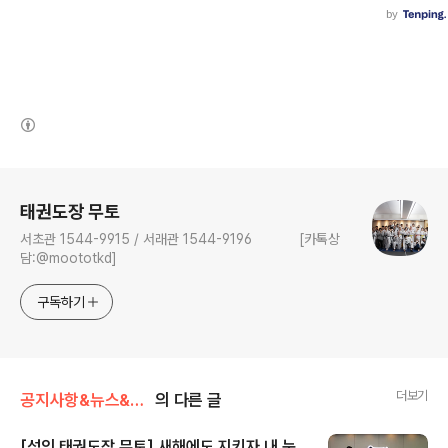
(새창열림)
로그 정보
태권도장 무토
서초관 1544-9915 / 서래관 1544-9196 [카톡상
담:@moototkd]
구독하기
더보기
공지사항&뉴스&행사/기타
의 다른 글
[성인 태권도장 무토] 새해에도 지키자 내 눈