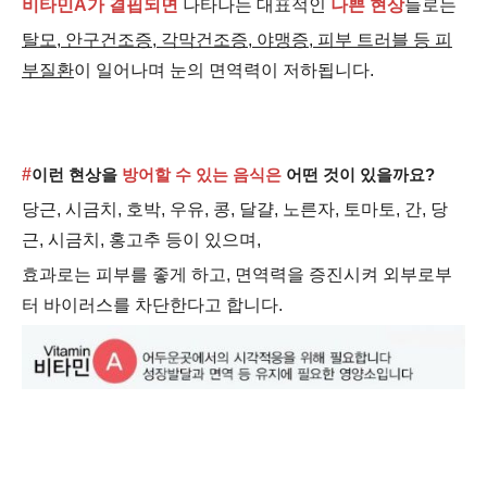
비타민A가
결핍
되면
나타나는 대표적인
나쁜
현상
들로는
탈모, 안구건조증, 각막건조증, 야맹증, 피부 트러블 등 피
부질환
이 일어나며 눈의 면역력이 저하됩니다.
#
이런 현상을
방어할 수 있는 음
식
은
어떤 것이 있을까요?
당근, 시금치, 호박, 우유, 콩, 달걀, 노른자, 토마토, 간, 당
근, 시금치, 홍고추 등이 있으며,
효과로는 피부를 좋게 하고, 면역력을 증진시켜 외부로부
터 바이러스를 차단한다고 합니다.