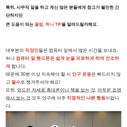
특히, 사무직 일을 하고 계신 많은 분들에게 참고가 될만한 간
단하지만
큰 도움이 되는
꿀팁, 허니 TIP
을 알려드릴까해요.
대부분의
직장인
들은 컴퓨터 앞에서 많은 시간을 보내죠.
허나
컴퓨터 및 핸드폰은 쉽게 눈을 피로하게 하며 건조하
게
합니다.
때문에 30분 이상 지속해야 할 시
안구 운
동
은 빠드리지 않
고
필수
로 챙겨주셔야 해요!
또한,
엎드린 자세로 휴대폰이나 책을 보는 것
,
어두운 조명
에서 보는 것
모두 안구에 아주
치명적인
나쁜 행동
이랍니
다.