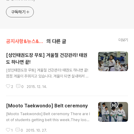
구독하기
더보기
공지사항&뉴스&행사/기타
의 다른 글
[성인태권도장 무토] 겨울철 건강관리! 태권
도 하나면 끝!
글 내용
[성인태권도장 무토] 겨울철 건강관리! 태권도 하나면 끝!
점점 겨울이 추워지고 있습니다. 겨울이 되면 실내에서 생
활하는 시간이 늘어나죠. 어느 계절보다도 운동이 부족해
2
0
2015. 12. 14.
지기 쉬운 위험한 계절입니다. 특히 각종 모임에서의 과음,
과식은 몸의 균형을 깨뜨리는 요소인데요. 우리의 건강을
쉽게 망칠 수 있는 이 겨울을 주의해야 합니다. 혹시 ‘세로
[Mooto Taekwondo] Belt ceremony
토닌’이라는 호르몬을 아시나요? ‘세로토닌’은 몸을 차분하
글 내용
게 하며 행복한 감정 만들어내는 역할을 하는 중요한 물질
[Mooto Taekwondo] Belt ceremony There are l
입니다. 이 물질은 아주 예민하고 욕심쟁이여서 적당한 자
ot of students getting belt this week.They looks
극이 없으면 잘 분비되지 않습니다. 분비된다고해도 30분
happy.Senior member and friends celebrate th
이상 지속되기가 어려우며 작은 스트레스에도 금방 재생이
1
0
2015. 10. 27.
ose get a new belt on belt ceremony.