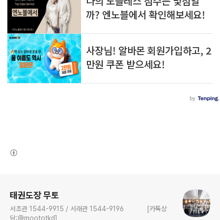
(새창열림)
로그 정보
태권도장 무토
서초관 1544-9915 / 서래관 1544-9196 [카톡상
담:@moototkd]