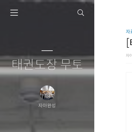
자
자
태권도장 무토
자아완성