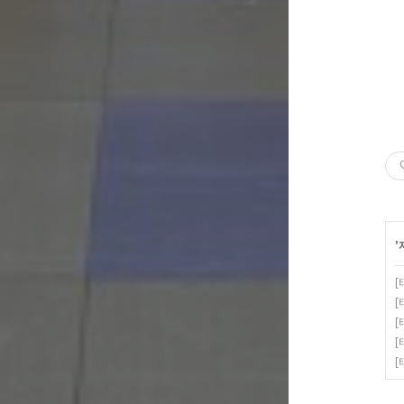
'
[
[
[
[
[