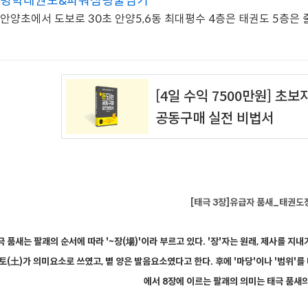
명학태권도&파워점핑줄넘기
안양초에서 도보로 30초 안양5,6동 최대평수 4층은 태권도 5층은
[태극 3장]유급자 품새_태권도
극
품새
는
팔괘
의 순서에 따라 '~장(場)'이라 부르고 있다. '장'자는 원래, 제사를 
 토(土)가 의미요소로 쓰였고, 볕 양은 발음요소였다고 한다. 후에 '마당'이나 '범위'
에서 8장에 이르는 팔괘의 의미는 태극
품새의