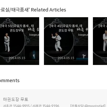
자료실/태극품새' Related Articles
[태극 5장]유급자 품새_ 태
[태극 4장]유급자 품새_태
[태극
권도장무토
권도장 무토
2014.05.15
2014.05.15
omments
태권도장 무토
서초관 1544-9915 / 서래관 1544-9196 [카톡상담:@moototkd]