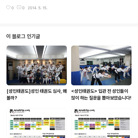
힘을 나타냄과 동작의 변화로 응용을 수련하는 과정이다.
사를 지내기 위하여 평평하게 골라 놓은 '땅'을 나타내기 위
0
0
2014. 5. 15.
한 것이었으나 '흙 토(土)가 의미요소로 쓰였고, 볕 양은 발
음요소였다고 한다. 후에 '마당'이나 '범위'를 나타내는 것
으로 확대 사용됐다. 태극 품새에서 구체적으로 1장에서 8
장에 이르는 팔괘의 의미는 태극 품새의 내용이 되고 있다.
태극 3장 : 팔괘의 이(離)를 의미하며, 이는 불을 나타내고
이 블로그 인기글
불은 뜨겁고 밝음을 지닌다. 태권도 품새 수련을 통한 불같
은 정의심과 수련 의욕이 생겨나는 과정이다.
[성인태권도]성인 태권도 심사, 왜
<성인태권도> 입관 전 성인들이
볼까?
많이 하는 질문을 뽑아보았습니다!