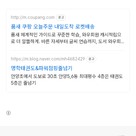
http://m.coupang.com
광고
품새 쿠팡 오늘주문 내일도착 로켓배송
품새 체계적인 가이드로 꾸준한 학습, 와우회원 캐시적립으
로 더 알뜰하게. 바른 자세부터 글씨 연습까지, 도서 와우회원
무료배송 받아 시작하세요.
https://m.blog.naver.com/mh4682429
광고
명학태권도&파워점핑줄넘기
안양초에서 도보로 30초 안양5,6동 최대평수 4층은 태권도
5층은 줄넘기
(새창열림)
로그 정보