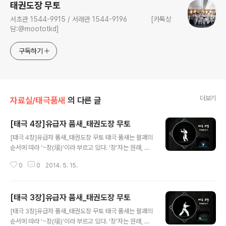
태권도장 무토
서초관 1544-9915 / 서래관 1544-9196 [카톡상
담:@moototkd]
구독하기
더보기
자료실/태극품새
의 다른 글
[태극 4장]유급자 품새_태권도장 무토
글 내용
[태극 4장]유급자 품새_태권도장 무토 태극 품새는 팔괘의
순서에 따라 '~장(場)'이라 부르고 있다. '장'자는 원래, 제
사를 지내기 위하여 평평하게 골라 놓은 '땅'을 나타내기 위
0
0
2014. 5. 15.
한 것이었으나 '흙 토(土)가 의미요소로 쓰였고, 볕 양은 발
음요소였다고 한다. 후에 '마당'이나 '범위'를 나타내는 것
으로 확대 사용됐다. 태극 품새에서 구체적으로 1장에서 8
[태극 3장]유급자 품새_태권도장 무토
장에 이르는 팔괘의 의미는 태극 품새의 내용이 되고 있다.
글 내용
태극 4장 : 팔괘의 진(震)을 의미하며, 진은 우레를 나타내
[태극 3장]유급자 품새_태권도장 무토 태극 품새는 팔괘의
고 큰 힘과 위엄 있는 뜻을 지니고 있다. 옆차기와 같이 큰
순서에 따라 '~장(場)'이라 부르고 있다. '장'자는 원래, 제