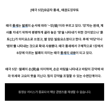
[태극 5장]유급자 품새_ 태권도장무토
태극
품새
는
팔괘
의 순서에 따라 '~장(場)'이라 부르고 있다. '장'자는 원래, 제
사를 지내기 위하여 평평하게 골라 놓은 '땅'을 나타내기 위한 것이었으나 '흙
토(土)가 의미요소로 쓰였고, 볕 양은 발음요소였다고 한다. 후에 '마당'이나
'범위'를 나타내는 것으로 확대 사용됐다. 태극 품새에서 구체적으로 1장에서
8장에 이르는 팔괘의 의미는 태극
품새의 내용
이 되고 있다.
태극 5장 : 팔괘의 손(巽)을 의미하며, 손은 바람을 나타내고 바람의 강약에 따
라 위세와 고요의 뜻을 지닌다. 힘의 강약을 조절할 수 있는 수련단계이다.
동영상 서비스가 종료되어 해당 콘텐츠를 재생할 수 없습니다.