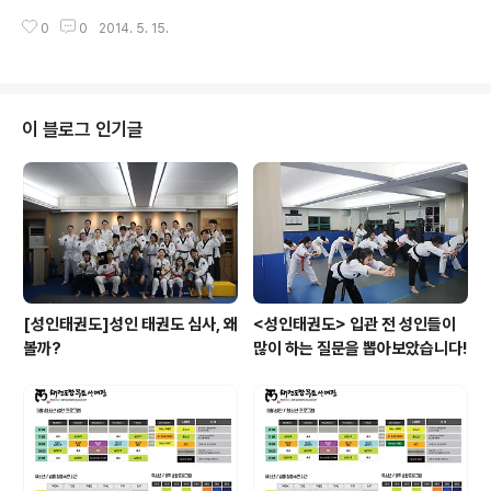
힘을 나타냄과 동작의 변화로 응용을 수련하는 과정이다.
사를 지내기 위하여 평평하게 골라 놓은 '땅'을 나타내기 위
0
0
2014. 5. 15.
한 것이었으나 '흙 토(土)가 의미요소로 쓰였고, 볕 양은 발
음요소였다고 한다. 후에 '마당'이나 '범위'를 나타내는 것
으로 확대 사용됐다. 태극 품새에서 구체적으로 1장에서 8
장에 이르는 팔괘의 의미는 태극 품새의 내용이 되고 있다.
태극 3장 : 팔괘의 이(離)를 의미하며, 이는 불을 나타내고
이 블로그 인기글
불은 뜨겁고 밝음을 지닌다. 태권도 품새 수련을 통한 불같
은 정의심과 수련 의욕이 생겨나는 과정이다.
[성인태권도]성인 태권도 심사, 왜
<성인태권도> 입관 전 성인들이
볼까?
많이 하는 질문을 뽑아보았습니다!