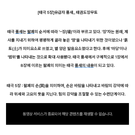
[태극 5장]유급자 품새_ 태권도장무토
태극
품새
는
팔괘
의 순서에 따라 '~장(場)'이라 부르고 있다. '장'자는 원래, 제
사를 지내기 위하여 평평하게 골라 놓은 '땅'을 나타내기 위한 것이었으나 '흙
토(土)가 의미요소로 쓰였고, 볕 양은 발음요소였다고 한다. 후에 '마당'이나
'범위'를 나타내는 것으로 확대 사용됐다. 태극 품새에서 구체적으로 1장에서
8장에 이르는 팔괘의 의미는 태극
품새의 내용
이 되고 있다.
태극 5장 : 팔괘의 손(巽)을 의미하며, 손은 바람을 나타내고 바람의 강약에 따
라 위세와 고요의 뜻을 지닌다. 힘의 강약을 조절할 수 있는 수련단계이다.
동영상 서비스가 종료되어 해당 콘텐츠를 재생할 수 없습니다.