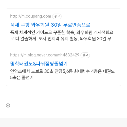
http://m.coupang.com
광고
품새 쿠팡 와우회원 30일 무료반품으로
품새 체계적인 가이드로 꾸준한 학습, 와우회원 캐시적립으
로 더 알뜰하게. 도서 인지력 유지 활동, 와우회원 30일 무료
반품으로 부담 없이 경험하세요.
https://m.blog.naver.com/mh4682429
광고
명학태권도&파워점핑줄넘기
안양초에서 도보로 30초 안양5,6동 최대평수 4층은 태권도
5층은 줄넘기
(새창열림)
로그 정보