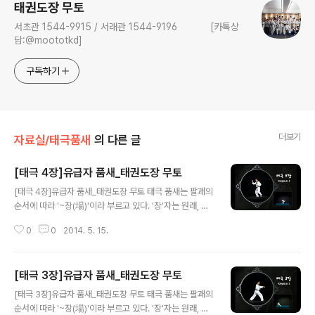
태권도장 무토
서초관 1544-9915 / 서래관 1544-9196 [카톡상
담:@moototkd]
구독하기
더보기
자료실/태극품새
의 다른 글
[태극 4장]유급자 품새_태권도장 무토
글 내용
[태극 4장]유급자 품새_태권도장 무토 태극 품새는 팔괘의
순서에 따라 '~장(場)'이라 부르고 있다. '장'자는 원래, 제
사를 지내기 위하여 평평하게 골라 놓은 '땅'을 나타내기 위
0
0
2014. 5. 15.
한 것이었으나 '흙 토(土)가 의미요소로 쓰였고, 볕 양은 발
음요소였다고 한다. 후에 '마당'이나 '범위'를 나타내는 것
으로 확대 사용됐다. 태극 품새에서 구체적으로 1장에서 8
[태극 3장]유급자 품새_태권도장 무토
장에 이르는 팔괘의 의미는 태극 품새의 내용이 되고 있다.
글 내용
태극 4장 : 팔괘의 진(震)을 의미하며, 진은 우레를 나타내
[태극 3장]유급자 품새_태권도장 무토 태극 품새는 팔괘의
고 큰 힘과 위엄 있는 뜻을 지니고 있다. 옆차기와 같이 큰
순서에 따라 '~장(場)'이라 부르고 있다. '장'자는 원래, 제