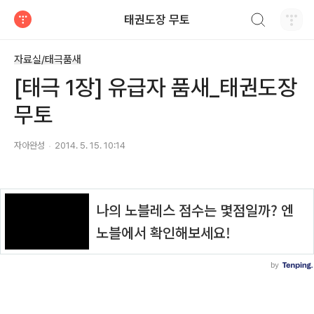
검색하기
태권도장 무토
티스토리
자료실/태극품새
[태극 1장] 유급자 품새_태권도장
무토
자아완성
2014. 5. 15. 10:14