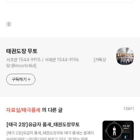
(새창열림)
로그 정보
태권도장 무토
서초관 1544-9915 / 서래관 1544-9196 [카톡상
담:@moototkd]
구독하기
더보기
자료실/태극품새
의 다른 글
[태극 2장]유급자 품새_태권도장무토
글 내용
[태극 2장]유급자 품새_태권도장무토 태극 품새는 팔괘의
순서에 따라 '~장(場)'이라 부르고 있다. '장'자는 원래, 제