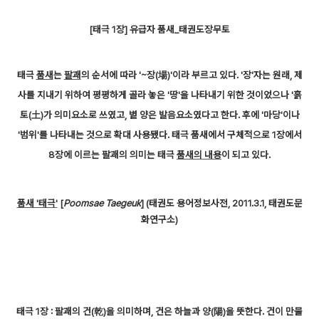
[태극 1장] 유급자 품새_태권도장무토
태극
품새
는
팔괘
의 순서에 따라 '~장(場)'이라 부르고 있다. '장'자는 원래, 제
사를 지내기 위하여 평평하게 골라 놓은 '땅'을 나타내기 위한 것이었으나 '흙
토(土)가 의미요소로 쓰였고, 볕 양은 발음요소였다고 한다. 후에 '마당'이나
'범위'를 나타내는 것으로 확대 사용됐다. 태극 품새에서 구체적으로 1장에서
8장에 이르는 팔괘의 의미는 태극
품새의 내용
이 되고 있다.
품새 '태극'
[
Poomsae Taegeuk
] (태권도 용어정보사전, 2011.3.1, 태권도문
화연구소)
태극 1장 : 팔괘의 건(乾)을 의미하며, 건은 하늘과 양(陽)을 뜻한다. 건이 만물