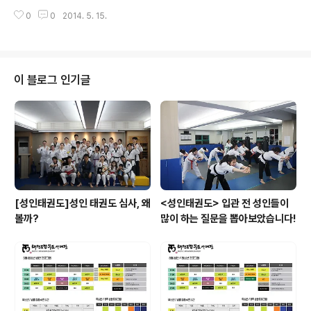
힘을 나타냄과 동작의 변화로 응용을 수련하는 과정이다.
사를 지내기 위하여 평평하게 골라 놓은 '땅'을 나타내기 위
0
0
2014. 5. 15.
한 것이었으나 '흙 토(土)가 의미요소로 쓰였고, 볕 양은 발
음요소였다고 한다. 후에 '마당'이나 '범위'를 나타내는 것
으로 확대 사용됐다. 태극 품새에서 구체적으로 1장에서 8
장에 이르는 팔괘의 의미는 태극 품새의 내용이 되고 있다.
태극 5장 : 팔괘의 손(巽)을 의미하며, 손은 바람을 나타내
이 블로그 인기글
고 바람의 강약에 따라 위세와 고요의 뜻을 지닌다. 힘의 강
약을 조절할 수 있는 수련단계이다.
[성인태권도]성인 태권도 심사, 왜
<성인태권도> 입관 전 성인들이
볼까?
많이 하는 질문을 뽑아보았습니다!