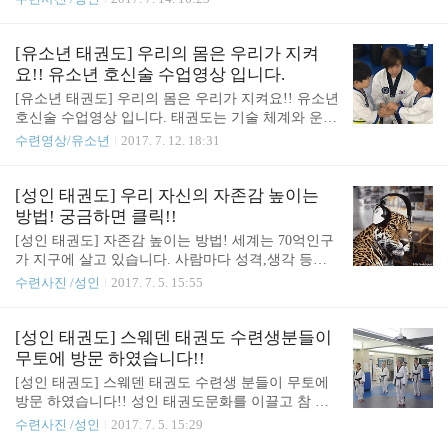
이 운동을! 적극 추천합니다^^
[유소년 태권도] 우리의 몸은 우리가 지켜
요!! 유소년 호신술 수업영상 입니다.
[유소년 태권도] 우리의 몸은 우리가 지켜요!! 유소년
호신술 수업영상 입니다. 태권도는 기술 체계와 운동
형태는 각 분절을 좌우 균형있게 구사하도록 만들어
수련영상/유소년
2017. 7. 12. 18:31
져 있습니다. 태권도가 얼마나 좋은 운동인지를 많은
수련생들이 느끼고 있습니다^^ 놀이형 태권도가 아
닌 참 태권도!!
[성인 태권도] 우리 자신의 자존감 높이는
방법! 궁금하면 클릭!!
[성인 태권도] 자존감 높이는 방법! 세계는 70억인구
가 지구에 살고 있습니다. 사람마다 성격,생각 등등
다양한 사람들이 살고 있습니다. 살다보면 나랑 맞는
수련사진 /성인
2017. 7. 5. 15:55
사람이 있고 나와 맞지 않은 사람이 있습니다. 하지
만 그런 것들이 나와는 생각이 다를뿐이지 틀린 것은
아닙니다. 내가 틀리다고 생각 하는 순간, 불행이 시
[성인 태권도] 스웨덴 태권도 수련생분들이
작됩니다. 불행해지면 자존감도 떨어지고 인정받지
무토에 방문 하였습니다!!
못한다는 생각도 들수 있어서, 이때는 자기 자신에게
[성인 태권도] 스웨덴 태권도 수련생 분들이 무토에
이야기하는 겁니다! '아 그럴수도 있겠구나~' 라고 인
방문 하였습니다!! 성인 태권도문화를 이끌고 참 태
정하는 순간 마음이 편안해 질 것입니다. 이 처럼 살
권도를 실현하고 있는 무토 도장에 스웨덴 수련생분
수련사진 /성인
2017. 7. 5. 15:29
면서 우리의 자기 스스로를 존중을 해줄 수 있는 말
들이 한국의 전통태권도를 배워보기위해 방문하였습