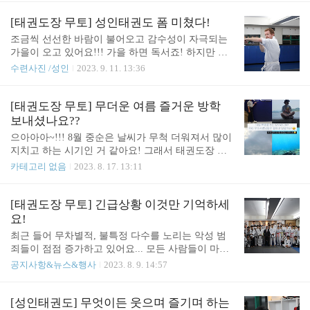
다. 어떤 느낌인지 궁금하시죠? 그래서 준비했어요!
요!! 딱 봐도 규모가 굉장하죠??? 처음 시합 출전하는
작년에 진행한 제8회 자신감 페스티벌 하이라이트
수련생들도 있는데 매우 긴장 되고 떨리겠어요!!! 이
[태권도장 무토] 성인태권도 폼 미쳤다!
영상! 다 같이 보시죠! 2022 제8회 자신감 페스티벌..
번 대회에서는 WT와 ITF 두 기관에서 합동으로 치뤄
조금씩 선선한 바람이 불어오고 감수성이 자극되는
지는 대회인 만큼 정말 많은 선수들이 출전하게 되었
가을이 오고 있어요!!! 가을 하면 독서죠! 하지만 이
어요!!! 그리고 시작 된 성대한 개막식!!! 무대가 정말
번에는 몸으로 하는 독서인 생활 스포츠 운동을 해보
수련사진 /성인
2023. 9. 11. 13:36
알차고 유익한 공연들이 가득했어요!!! 그리고 시작
시면 어떨까요??? 여러 가지 좋은 운동이 많지만 저
된 선수 대기가 있었어요!!! 이번 대회에서는 성인 태
는 그중에서도 태권도를 강력하게 추천드려요! 처음
권도장 수련생분들이 많이 출전하여 태권도 종주국
하시는 분들 누구나 금방 즐기실 수 있는 운동이거든
[태권도장 무토] 무더운 여름 즐거운 방학
의 위상이 적극적으로 표현이 된 거 같아 매우 기뻐
요!!! 상담은 서래관 1544-9196 / 서초관 1544-9915로
보내셨나요??
요!!! 다 같이 맛있는 점심도 중간..
문의 부탁드리며 아래 네이버 예약도 많은 관심 부탁
으아아아~!!! 8월 중순은 날씨가 무척 더워져서 많이
드려요!!! *서래관 태권도장무토 서래관 - 네이버 지
지치고 하는 시기인 거 같아요! 그래서 태권도장 무
도 (naver.com) 네이버 지도 35581789 map.naver.com
토에서는 짧게 여름방학을 맞이했어요! 모두들 즐겁
카테고리 없음
2023. 8. 17. 13:11
*서초관 태권도장무토 서초관 - 네이버 지도 (naver.c
고 편안한 여름방학 보내셨나요??? 어떤 시간을 보냈
om) 네이버 지도 1256988473 map.naver.com 전체화
는지 열정적으로 댓글 달아주시면 추첨을 통하여 소
면으로 감상해주세요! 태권..
정의 상품을 제공해 드릴게요~~~~ 이번에는 사범님
[태권도장 무토] 긴급상황 이것만 기억하세
들의 여름방학 소식을 간략히 가지고 왔어요!!! 매번
요!
도복만 입은 모습을 봤는데 다른 옷을 입고 계시니
최근 들어 무차별적, 불특정 다수를 노리는 악성 범
새로운 느낌이 많이 드네요~~~^___^ 무더운 여름 항
죄들이 점점 증가하고 있어요... 모든 사람들이 마찬
상 건강 유의하시고 즐겁게 또는 편안하게 잘 보내시
가지일 거예요! 아무리 수련을 열심히 하더라도 악의
공지사항&뉴스&행사
2023. 8. 9. 14:57
면 좋겠어요!!! 날이 많이 더우니 이번 포스트는 간략
를 가지고 갑작스럽게 오는 공격을 피하기는 쉽지 않
하게 마무리 할게요~~~~ 그럼 이만 다음소식때 뵐게
죠! 긴급 상황 시 최소로 이 정도만 기억하세요! 1. 범
요!!!
죄자의 시선을 마주치거나 의식하는것을 느끼지 않
[성인태권도] 무엇이든 웃으며 즐기며 하는