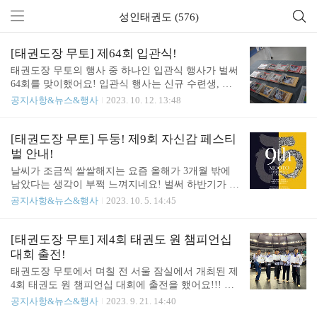
성인태권도 (576)
[태권도장 무토] 제64회 입관식!
태권도장 무토의 행사 중 하나인 입관식 행사가 벌써
64회를 맞이했어요! 입관식 행사는 신규 수련생, 학
부모님들을 대상으로 진행하는 오리엔테이션 행사에
공지사항&뉴스&행사
2023. 10. 12. 13:48
요! 어떤모습인지 궁금하시죠??? 궁금하시고 상담이
필요하시다면 서래관 1544-9196 / 서초관 1544-9915
로 문의 부탁드리며 아래 네이버 예약도 많은 관심
[태권도장 무토] 두둥! 제9회 자신감 페스티
부탁드려요!!! *서래관 태권도장무토 서래관 - 네이
벌 안내!
버 지도 (naver.com) 네이버 지도 태권도장무토 서래
날씨가 조금씩 쌀쌀해지는 요즘 올해가 3개월 밖에
관 map.naver.com *서초관 태권도장무토 서초관 - 네
남았다는 생각이 부쩍 느껴지네요! 벌써 하반기가 오
이버 지도 (naver.com) 네이버 지도 태권도장무토 서
다니 시간이 참 빠르게 흘러간 거 같아요! 자신감 페
공지사항&뉴스&행사
2023. 10. 5. 14:45
초관 map.naver.com 그럼 지금부터 행사가 어떻게 진
스티벌은 태권도장 무토에서 2013년 제1회 자신감
행되었는지 다 함께 보시죠! 국기에 대한 경례 후 관
페스티벌을 시작으로 연중 가장 크게 진행되는 행사
장님의 열띤 설명과 수련생, 학부모님들의 경청하는
이며 유소년, 청소년, 성인 전체 수련생들이 지도 진
[태권도장 무토] 제4회 태권도 원 챔피언십
..
들 과 함께 꾸미고 준비하는 멋진 행사에요! 중간에
대회 출전!
코로나 시기 동안은 진행하지 못하였지만 작년을 재
태권도장 무토에서 며칠 전 서울 잠실에서 개최된 제
시작으로 올해를 맞아 제9회 자신감 페스티벌 행사
4회 태권도 원 챔피언십 대회에 출전을 했어요!!! 개
를 진행하게 되었습니다! 행사는 11월 12일 일요일
최된 장소는 서울 잠실 핸드볼 경기장으로 평소에도
공지사항&뉴스&행사
2023. 9. 21. 14:40
오후 4시 서울 교육대학교 종합문화관에서 진행됩니
태권도 대회가 자주 열리는 규모가 매우 큰 곳이었어