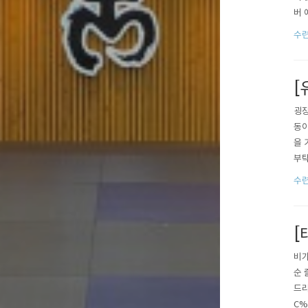
버 
C%
수련
y=
[
굉장
동이
을 
부탁
C%
수련
26
[
비가
순 
드리
C%