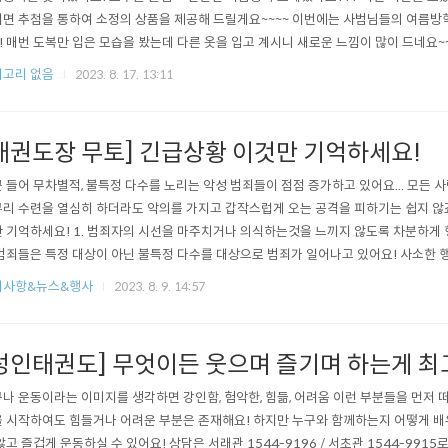
면 추첨을 통하여 소정의 상품을 제공해 드릴게요~~~~ 이번에는 사범님들의 여름방
!! 매번 도복만 입은 모습을 봤는데 다른 옷을 입고 계시니 새로운 느낌이 많이 드네요~~
 유의하시고 즐겁게 또는 편안하게 잘 보내시면 좋겠어요!!! 날이 많이 더우니 이번 
고리 없음
2023. 8. 17. 13:11
~~~~ 그럼 이만 다음소식때 뵐게요!!!
태권도장 무토] 긴급상황 이것만 기억하세요!
 들어 무차별적, 불특정 다수를 노리는 악성 범죄들이 점점 증가하고 있어요... 모든 
리 수련을 열심히 하더라도 악의를 가지고 갑작스럽게 오는 공격을 피하기는 쉽지 않죠!
 기억하세요! 1. 범죄자의 시선을 마주치거나 의식하는것을 느끼지 않도록 차분하게 
범죄들은 특정 대상이 아닌 불특정 다수를 대상으로 범죄가 일어나고 있어요! 사소한
 된다면 위험한 상황을 초례할 수 있어요! 2. 범죄자로 보이는 사람과 최대로 거리를 
지사항&뉴스&행사
2023. 8. 9. 14:57
한 건 거리라고 생각해요! 영화 같은 특정 매체에서 나오는 장면과 다르게 실제로는 
가 어렵게 돼요!..
성인태권도] 무엇이든 웃으며 즐기며 하는게 최
나 운동이라는 이미지를 생각하면 강인함, 험악한, 힘듦, 어려움 이런 부분들을 먼저 떠
 시작하여도 힘들거나 어려운 부분은 존재해요! 하지만 누구와 함께하는지 어떻게 배
않고 즐겁게 운동하실 수 있어요! 상담은 서래관 1544-9196 / 서초관 1544-991