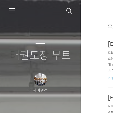
무
[
태권도장 무토
후덥
소는
에 
EB
l%
카테
ve
자아완성
[
으아
여름