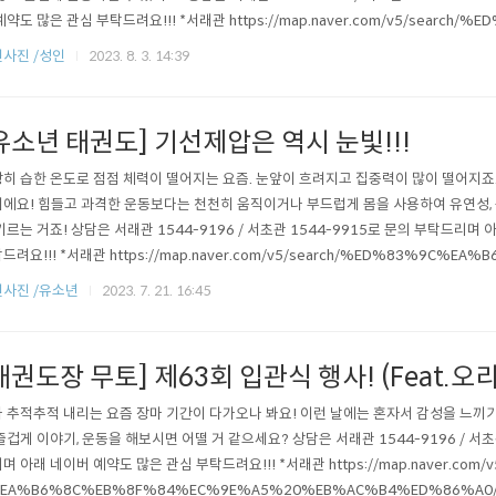
예약도 많은 관심 부탁드려요!!! *서래관 https://map.naver.com/v5/search/
EB%8F%84%EC%9E%A5%20%EB%AC%B4%ED%86%A0/place/35581789
사진 /성인
2023. 8. 3. 14:39
pll%26from=nx%26fromNxList=true 네이버 지도 태권도장무토 서래관 ..
유소년 태권도] 기선제압은 역시 눈빛!!!
히 습한 온도로 점점 체력이 떨어지는 요즘. 눈앞이 흐려지고 집중력이 많이 떨어지죠...
에요! 힘들고 과격한 운동보다는 천천히 움직이거나 부드럽게 몸을 사용하여 유연성,
기르는 거죠! 상담은 서래관 1544-9196 / 서초관 1544-9915로 문의 부탁드리며
드려요!!! *서래관 https://map.naver.com/v5/search/%ED%83%9C%EA
9E%A5%20%EB%AC%B4%ED%86%A0/place/35581789?placePath=%3Fe
사진 /유소년
2023. 7. 21. 16:45
fromNxList=true 네이버 지도 태권도장무토 서래관 map.naver...
태권도장 무토] 제63회 입관식 행사! (Feat.
 추적추적 내리는 요즘 장마 기간이 다가오나 봐요! 이런 날에는 혼자서 감성을 느끼
즐겁게 이야기, 운동을 해보시면 어떨 거 같으세요? 상담은 서래관 1544-9196 / 서초
며 아래 네이버 예약도 많은 관심 부탁드려요!!! *서래관 https://map.naver.com/v
EA%B6%8C%EB%8F%84%EC%9E%A5%20%EB%AC%B4%ED%86%A0/pla