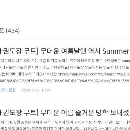
토 (434)
태권도장 무토] 무더운 여름날엔 역시 Summer 
지근하고 비도 많이 오는 요즘 더위를 날리기 위하여 태권도장 무토 수련생들은 summ
 태권도장 무토의 본사인 파주로 다녀왔어요! 태권도장 무토에서는 무료 체험 수업도
있는 네이버 예약 부탁드려요! *서래관 https://map.naver.com/v5/search/%
%8F%84%EC%9E%A5%20%EB%AC%B4%ED%86%A0/place/35581789?pl
26from=nx%26fromNxList=true 네이버 지도 태권도장무토 서래관 map.naver.com
고리 없음
2023. 8. 24. 13:29
r.com/v5/search/%ED%83%9C%EA%B6%8C%E..
태권도장 무토] 무더운 여름 즐거운 방학 보내셨
아아~!!! 8월 중순은 날씨가 무척 더워져서 많이 지치고 하는 시기인 거 같아요! 그
방학을 맞이했어요! 모두들 즐겁고 편안한 여름방학 보내셨나요??? 어떤 시간을 보