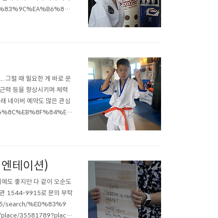
%ED%83%9C%EA%B6%8
?placePath=%3Fentr
 그럴 때 필요한 게 바로 운
 근력 등을 향상시키며 체력
 아래 네이버 예약도 많은 관심
%B6%8C%EB%8F%84%E
ntry=pll%26from=nx%
오리엔테이션)
기에도 좋지만 다 같이 오순도
관 1544-9915로 문의 부탁
5/search/%ED%83%9
ce/35581789?place