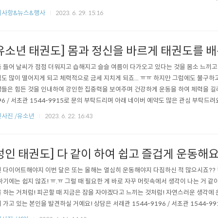
th=%3Fentry=pll%26from=nx%26fromNxList=true 네이버 지도 태권도장무토 
지사항&뉴스&행사
2023. 6. 29. 15:16
https://map.naver.com/v5/search/%ED..
유소년 태권도] 몸과 정신을 바르게 태권도를 배
 들어 날씨가 점점 더워지고 습해지고 슬슬 여름이 다가오고 있다는 것을 몸소 느끼고 
도 많이 떨어지게 되고 체력적으로 금세 지치게 되죠... ㅠㅠ 하지만 그럼에도 불구하
들은 힘든 것을 인내하여 강인한 집중력을 보여주며 건강하게 운동을 하여 체력을 길러요
96 / 서초관 1544-9915로 문의 부탁드리며 아래 네이버 예약도 많은 관심 부탁드려요!!! 
er.com/v5/search/%ED%83%9C%EA%B6%8C%EB%8F%84%EC%9E%
사진 /유소년
2023. 6. 22. 16:43
86%A0/place/35581789?placePath=%3Fentry=pll%26from=nx%26..
성인 태권도] 다 같이 하여 쉽고 즐겁게 운동해요
 다이어트해야지 이번 달은 또는 올해는 열심히 운동해야지 다짐하신 적 많으시죠??
하기에는 쉽지 않죠! ㅠ.ㅠ 그럴 때 필요한 게 바로 자꾸 머릿속에서 생각이 나는 거 같아
 하는 거처럼! 피곤할 때 지금은 잠을 자야겠다고 느끼는 것처럼! 자연스러운 생각에
 가고 있는 본인을 발견하실 거예요! 상담은 서래관 1544-9196 / 서초관 1544-9
버 예약도 많은 관심 부탁드려요!!! *서래관 https://map.naver.com/v5/sear