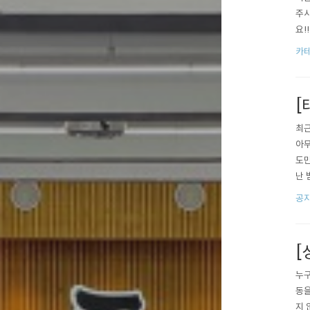
주시
요!
건강
카테
게요
[
최근
아무
도만
난 
주게
공
중요
주기
[
누구
동을
지 