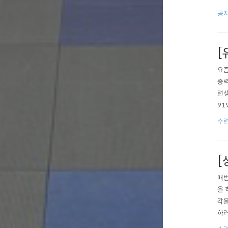
Pa
공
초관 
[
요즘
중력
련생
91
av
수련
D%
[
매번
을 
각을
하러
네이