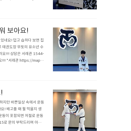
서래관 map.naver.com *서
워 보아요!
있네요! 덥고 습하다 보면 집
고 태권도장 무토의 유소년 수
!!! 상담은 서래관 1544-
*서래관 https://map.n
A5%20%EB%AC%B4%E
!
 하지만 바쁜일상 속에서 운동
요! 배고플 때 뭘 먹을지 생
 운동이 포함되면 저절로 운동
915로 문의 부탁드리며 아래
ch/%ED%83%9C%EA%B6%