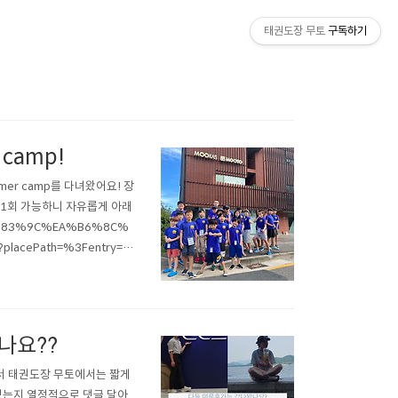
태권도장 무토
구독하기
camp!
er camp를 다녀왔어요! 장
 1회 가능하니 자유롭게 아래
ED%83%9C%EA%B6%8C%
acePath=%3Fentry=pl
 *서초관 https://map.na
나요??
래서 태권도장 무토에서는 짧게
냈는지 열정적으로 댓글 달아