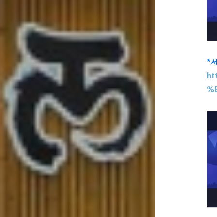
*
ht
%E