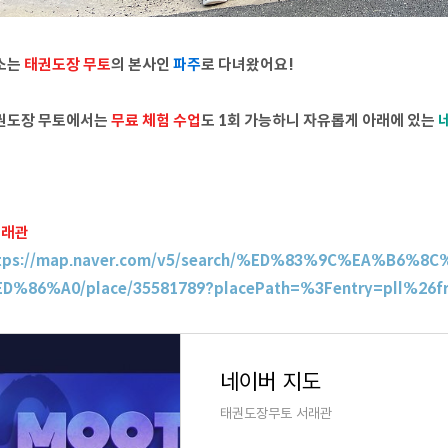
소는
태권도장 무토
의 본사인
파주
로 다녀왔어요!
권도장 무토에서는
무료 체험 수업
도 1회 가능하니 자유롭게 아래에 있는
서래관
tps://map.naver.com/v5/search/%ED%83%9C%EA%B6
D%86%A0/place/35581789?placePath=%3Fentry=pll%26f
네이버 지도
태권도장무토 서래관