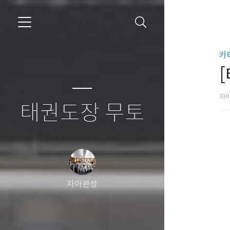
카
자
태권도장 무토
자아완성