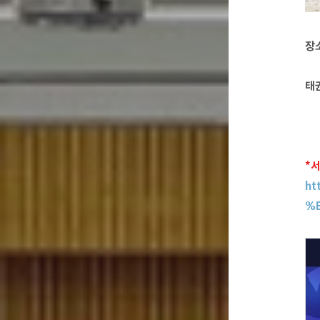
장
태
*
ht
%E