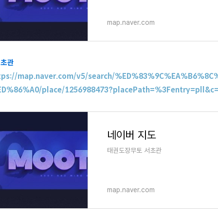
map.naver.com
서초관
tps://map.naver.com/v5/search/%ED%83%9C%EA%B6
D%86%A0/place/1256988473?placePath=%3Fentry=pll&c=1
네이버 지도
태권도장무토 서초관
map.naver.com