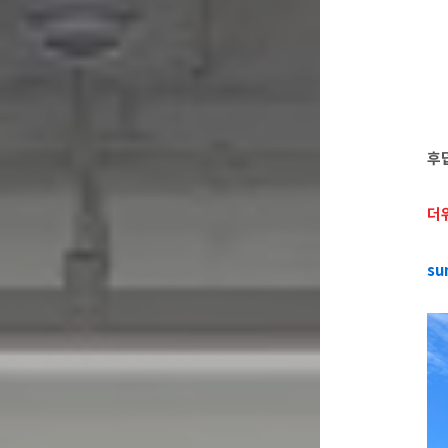
후
더
su