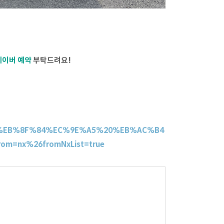
네이버 예약
부탁드려요!
%8C%EB%8F%84%EC%9E%A5%20%EB%AC%B4
rom=nx%26fromNxList=true