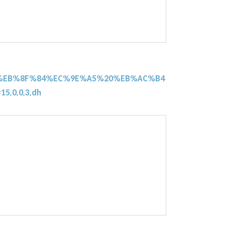
%8C%EB%8F%84%EC%9E%A5%20%EB%AC%B4
5,0,0,3,dh