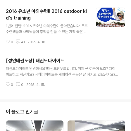
2016 유소년 야외수련!! 2016 outdoor ki
d's training
글 내용
1년에 한번! 2016 유소년 야외수련이 돌아왔습니다! 무토
수련생들과 사범님들이 추억을 만들 수 있는 가장 좋은 기
회! 많은 참여 부탁드립니다.^^ [태권도장무토]_유소년 야
0
41
2016. 4. 18.
외수련 안내 일시 : 5/07(토) 10:00AM~12:30PM 장소
: 몽마르뜨공원 인원 : 선착순 40명(납부순으로 신청됨) *
신한은행 140-009-536550 예금주:(주)무카스태권도
[성인태권도장] 태권도다이어트
장 무토 이승환 참가비 : 1만원 접수방법 : 블로그 댓글 후
글 내용
참가비 납부(문자,전화등록 안됨) 예) 김정희 신청합니다.
태권도다이어트 안녕하세요?태권도장무토입니다. 이제 곧 여름이 오죠? 다이
문의사항 : 1544-9196 ---------------------------
어트하고 계신가요? 새해다이어트를 계획하신 분들은 잘 지키고 있으신지요?
-----------------------------------------------
안해본 다이어트가 없다고 하시는 분들도 꽤 많으실텐데요. 오늘은 바로 태.권.
---------------------- [MOOTO Taekw..
0
0
2016. 4. 15.
도.다.이.어.트!! 태권도 안에서 많은 종목들이 있습니다. 품새, 겨루기, 호신술 등
등! 태권도는 신체의 밸런스 잡는데 효과적이고, 미세한 근육까지 고루 발달시
켜 신체를 자유자재로 움직일 수도 있죠! 운동량도 많아 체지방 연소에 큰 영향
을 미쳐 탄력있고 건강한 신체를 만드는데 도움을 줍니다. 태권도 수련 시 평균
칼로리 소모량은 1시간에 720kcal!! 30분 이상 자전거 타거나 수영을 할 떄 3
이 블로그 인기글
50kcal에 비교하면 엄청난 칼로리 소모량이죠?! 태권도를 지속적으로 하면 정
말 여름이..