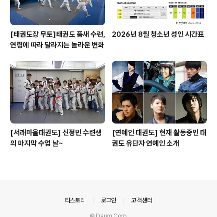
[태권도장 무토]태권도 품새 수련,
2026년 8월 청소년 성인 시간표
연령에 따라 달라지는 놀라운 변화
[서래마을태권도] 신정민 수련생
[연예인 태권도] 현재 활동중인 태
의 마지막 수업 날~
권도 유단자 연예인 소개
의안내
티스토리
로그인
고객센터
© Daum Corp.