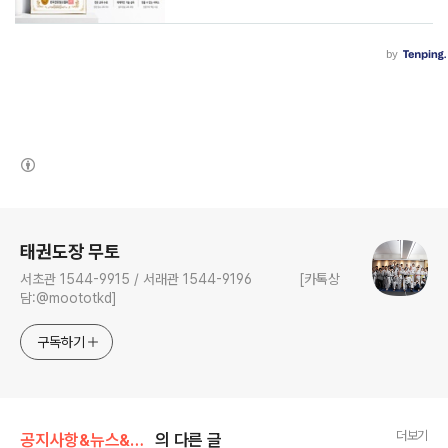
(새창열림)
로그 정보
태권도장 무토
서초관 1544-9915 / 서래관 1544-9196 [카톡상
담:@moototkd]
구독하기
더보기
공지사항&뉴스&행사
의 다른 글