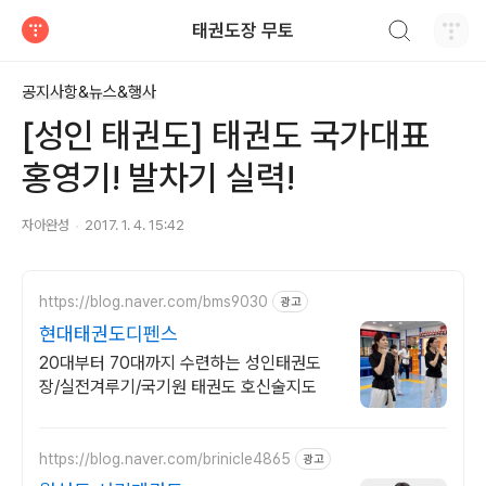
검색하기
태권도장 무토
티스토리
공지사항&뉴스&행사
[성인 태권도] 태권도 국가대표
홍영기! 발차기 실력!
자아완성
2017. 1. 4. 15:42
https://blog.naver.com/bms9030
광고
현대태권도디펜스
20대부터 70대까지 수련하는 성인태권도
장/실전겨루기/국기원 태권도 호신술지도
https://blog.naver.com/brinicle4865
광고