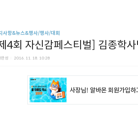
지사항&뉴스&행사/행사/대회
[제4회 자신감페스티벌] 김종학사
아완성
2016. 11. 18. 10:28