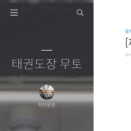
공
자
태권도장 무토
자아완성