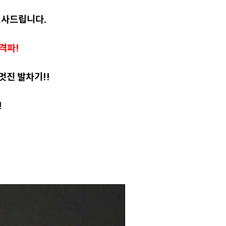
인사드립니다.
격파!
멋진 발차기!!
!