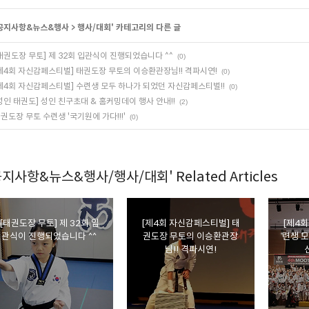
공지사항&뉴스&행사
>
행사/대회
' 카테고리의 다른 글
태권도장 무토] 제 32회 입관식이 진행되었습니다 ^^
(0)
제4회 자신감페스티벌] 태권도장 무토의 이승환관장님!! 격파시연!
(0)
제4회 자신감페스티벌] 수련생 모두 하나가 되었던 자신감페스티벌!!
(0)
성인 태권도] 성인 친구초대 & 홈커밍데이 행사 안내!!
(2)
권도장 무토 수련생 '국기원에 가다!!!'
(0)
공지사항&뉴스&행사/행사/대회' Related Articles
[태권도장 무토] 제 32회 입
[제4회 자신감페스티벌] 태
[제4회
관식이 진행되었습니다 ^^
권도장 무토의 이승환관장
련생 모
님!! 격파시연!