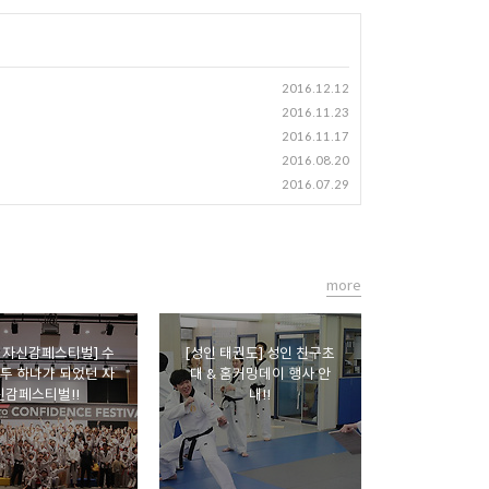
2016.12.12
2016.11.23
2016.11.17
2016.08.20
2016.07.29
more
 자신감페스티벌] 수
[성인 태권도] 성인 친구초
두 하나가 되었던 자
대 & 홈커밍데이 행사 안
신감페스티벌!!
내!!