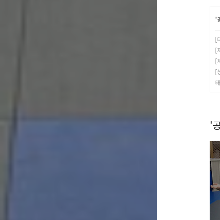
'
[
[
[
[
태
'