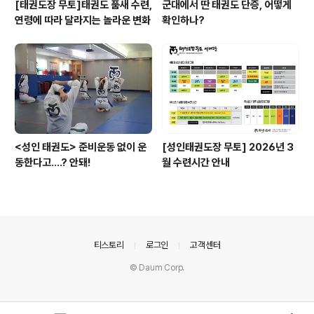
[태권도장 무토]태권도 품새 수련,
군대에서 딴 태권도 단증, 어떻게
연령에 따라 달라지는 놀라운 변화
확인하나?
<성인 태권도> 준비운동 없이 운
[성인태권도장 무토] 2026년 3
동한다고....? 안돼!
월 수련시간 안내
의안내
티스토리
로그인
고객센터
© Daum Corp.