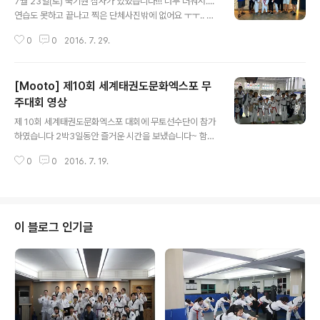
7월 23일(토) 국기원 심사가 있었습니다!!! 너무 더워서....
연습도 못하고 끝나고 찍은 단체사진밖에 없어요 ㅜㅜ.. 그
래도 아쉬운대로... 단체샷이라도 올립니다!!!!! 더운날에도
0
0
2016. 7. 29.
도장에서 오전 운동을 하시고 국기원으로 달려오신 성인
수련생 분들!!!! 킹왕짱 으으으으으이이이이이이이리리리
리리으리!!!! 귀여운 유소년 친구들도 찰칵!!!!
[Mooto] 제10회 세계태권도문화엑스포 무
주대회 영상
글 내용
제 10회 세계태권도문화엑스포 대회에 무토선수단이 참가
하였습니다 2박3일동안 즐거운 시간을 보냈습니다~ 함께
보시죠!!
0
0
2016. 7. 19.
이 블로그 인기글