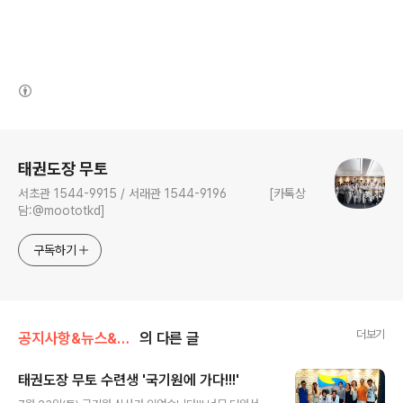
(새창열림)
로그 정보
태권도장 무토
서초관 1544-9915 / 서래관 1544-9196 [카톡상
담:@moototkd]
구독하기
더보기
공지사항&뉴스&행사/행사/대회
의 다른 글
태권도장 무토 수련생 '국기원에 가다!!!'
글 내용