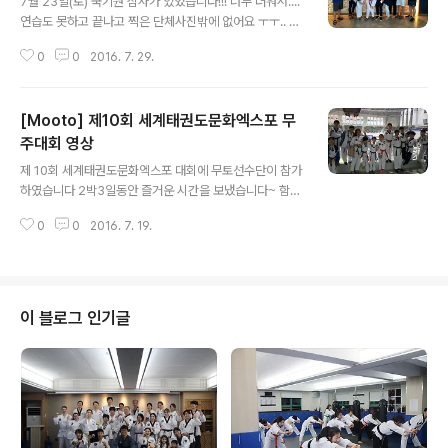
7월 23일(토) 국기원 심사가 있었습니다!!! 너무 더워서....
연습도 못하고 끝나고 찍은 단체사진밖에 없어요 ㅜㅜ.. 그
래도 아쉬운대로... 단체샷이라도 올립니다!!!!! 더운날에도
0
0
2016. 7. 29.
도장에서 오전 운동을 하시고 국기원으로 달려오신 성인
수련생 분들!!!! 킹왕짱 으으으으으이이이이이이이리리리
리리으리!!!! 귀여운 유소년 친구들도 찰칵!!!!
[Mooto] 제10회 세계태권도문화엑스포 무
주대회 영상
글 내용
제 10회 세계태권도문화엑스포 대회에 무토선수단이 참가
하였습니다 2박3일동안 즐거운 시간을 보냈습니다~ 함께
보시죠!!
0
0
2016. 7. 19.
이 블로그 인기글