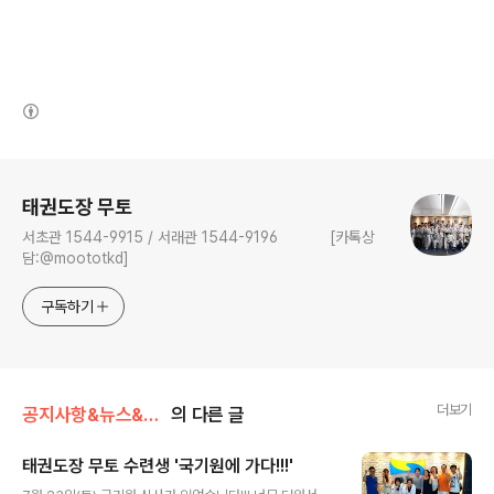
(새창열림)
로그 정보
태권도장 무토
서초관 1544-9915 / 서래관 1544-9196 [카톡상
담:@moototkd]
구독하기
더보기
공지사항&뉴스&행사/행사/대회
의 다른 글
태권도장 무토 수련생 '국기원에 가다!!!'
글 내용