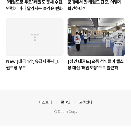
[태권도장 무토]태권도 품새 수련,
군대에서 딴 태권도 단증, 어떻게
연령에 따라 달라지는 놀라운 변화
확인하나?
New [태극 1장]유급자 품새_태
[성인 태권도]요즘 성인들이 헬스
권도장 무토
장 대신 '태권도장'으로 출근하는
이유?
의안내
티스토리
로그인
고객센터
© Daum Corp.