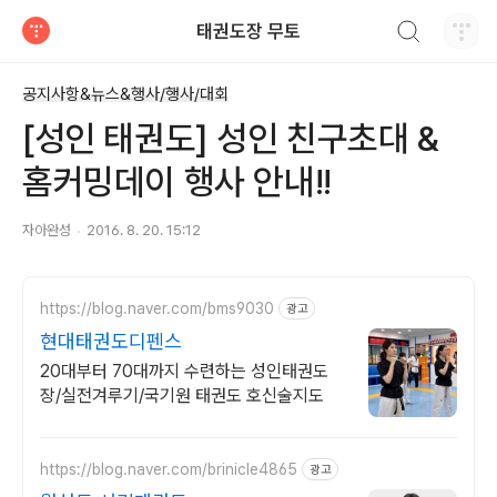
검색하기
태권도장 무토
티스토리
공지사항&뉴스&행사/행사/대회
[성인 태권도] 성인 친구초대 &
홈커밍데이 행사 안내!!
자아완성
2016. 8. 20. 15:12
https://blog.naver.com/bms9030
광고
현대태권도디펜스
20대부터 70대까지 수련하는 성인태권도
장/실전겨루기/국기원 태권도 호신술지도
https://blog.naver.com/brinicle4865
광고