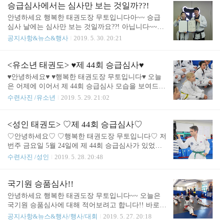
승급심사에서는 심사만 보는 것일까??!
안녕하세요 행복한 태권도장 무토입니다아~~ 승급
심사 날에는 심사만 보는 것일까요??! 아닙니다~~^^
국기원 심사에 합격한 수련생들에게 단증을 전달해
공지사항&뉴스&행사
2019. 5. 30. 20:21
주고 2개월동안 열심히 한 수련생들에게 상을 전달
해주기도 합니다!! 그러면 그 현장 보시죠~!!!~ 상과
단증을 받는 수련생 모두 기분이 좋아보이지 않나요
<유소년 태권도> ♥제 44회 승급심사♥
~??!! 저는 이 모습을 볼 때마다 정말 기분이 좋습니
♥안녕하세요♥ ♥행복한 태권도장 무토입니다♥ 오늘
다♡ 다음 심사에는 더 많은 수련생들이 이 기쁨을
은 어제에 이어서 제 44회 승급심사 모습을 보여드릴
나누었으면 좋겠습니다^^♡
건데요~ 성인, 청소년 수련생들의 모습이 아닌 유소
수련사진 /유소년
2019. 5. 29. 21:02
년 수련생들의 모습을 보여드리려고 합니다!! 승급심
사 전 공지사항을 듣고있는 수련생들의 모습입니다
▲품새▲ ▲실전기▲ ▲호신술▲ ▲겨루기▲ 그 외
<성인 태권도> ♡제 44회 승급심사♡
에도 타격술과 격파가 있었습니다^^ ♥마무리는 해맑
♡안녕하세요♡ ♡행복한 태권도장 무토입니다♡ 저
은 우리 수련생들의 모습입니다♥
번주 금요일 5월 24일에 제 44회 승급심사가 있었
죠!! 청소년, 성인 합동 심사가 있었습니다!!! △품새
수련사진 /성인
2019. 5. 28. 20:48
△ △호신술△ △실전기△ 그 외에도 격파와 겨루기
가 있었습니다!!! △마무리△ △흰 띠 신입 환영식△
요즘 점점 날씨가 더워지고 있죠~! 그래서인지 평소
국기원 승품심사!!
보다 도장에서 운동할 때 더 땀을 흘리게 됩니다!! 앞
안녕하세요 행복한 태권도장 무토입니다~~ 오늘은
으로 2달 후 7월에 다음 심사가 있을 예정인데요~!!
국기원 승품심사에 대해 적어보려고 합니다!! 바로
모두 모두 화이팅입니다!!! ♡정말 수고하셨습니다!!
어제!! 5월 26일에 잠실 학생 체육관에서 국기원 승
공지사항&뉴스&행사/행사/대회
2019. 5. 27. 20:18