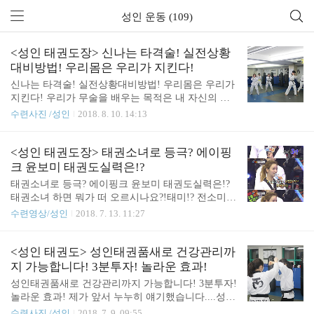
성인 운동 (109)
<성인 태권도장> 신나는 타격술! 실전상황
대비방법! 우리몸은 우리가 지킨다!
신나는 타격술! 실전상황대비방법! 우리몸은 우리가
지킨다! 우리가 무술을 배우는 목적은 내 자신의 수
련도 있을 뿐만아니라!타인으로부터! 내 자신을 보호
수련사진 /성인
2018. 8. 10. 14:13
하는 방법도 있습니다!손을 사용하면! 발도 사용할
줄 알아야하고!손 발을 사용하면 우리의 코어근도 사
용 할 수 알아야한다!이 모든걸 사용 할 수 있는 수련
<성인 태권도장> 태권소녀로 등극? 에이핑
은 오직 하나! 태! 권! 도
크 윤보미 태권도실력은!?
태권소녀로 등극? 에이핑크 윤보미 태권도실력은!?
태권소녀 하면 뭐가 떠 오르시나요?!태미!? 전소미!?
또 다른 태권소녀 등장에 천만 태권도 수련생들이 환
수련영상/성인
2018. 7. 13. 11:27
호하고있습니다^^소개합니다!태권소녀 에이핑크 윤
보미!!
<성인 태권도> 성인태권품새로 건강관리까
지 가능합니다! 3분투자! 놀라운 효과!
성인태권품새로 건강관리까지 가능합니다! 3분투자!
놀라운 효과! 제가 앞서 누누히 얘기했습니다....성인
태권도 품새는 전신운동으로 아주 제격이라고!코어
수련사진 /성인
2018. 7. 9. 09:55