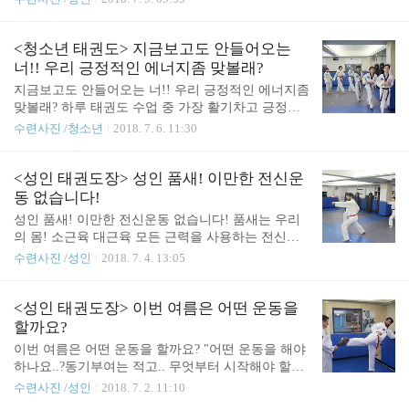
운동에 알맞춤 운동이라고!20대부터 70대까지 할 수
있는 운동이라고!건강관리 어떻게 하고 계신가요!?1
00세 시대! 태권도 하나로 머리부터 발끝까지 건강관
<청소년 태권도> 지금보고도 안들어오는
리 해보세요! *처음부터 영상에 나온거 처럼 운동하
너!! 우리 긍정적인 에너지좀 맞볼래?
지 않습니다^^*
지금보고도 안들어오는 너!! 우리 긍정적인 에너지좀
맞볼래? 하루 태권도 수업 중 가장 활기차고 긍정적
인 에너지가 흘러나오다 넘치는 수업!바로 청소년 수
수련사진 /청소년
2018. 7. 6. 11:30
업!모두 엄청난 에너지를 가지고 있어 오히려 지도진
이 에너지를 받는다고...ㅋㅋ때로는 진지하게! 때로
는 즐겁게!
<성인 태권도장> 성인 품새! 이만한 전신운
동 없습니다!
성인 품새! 이만한 전신운동 없습니다! 품새는 우리
의 몸! 소근육 대근육 모든 근력을 사용하는 전신운
동입니다!그리하여 모든 성인분들이 꾸준히 찾아주
수련사진 /성인
2018. 7. 4. 13:05
시는 이 운동!바로 우리나라 국기인 태.권.도!
<성인 태권도장> 이번 여름은 어떤 운동을
할까요?
이번 여름은 어떤 운동을 할까요? "어떤 운동을 해야
하나요..?동기부여는 적고.. 무엇부터 시작해야 할
지..땀은 흘리고싶은데..헬스는 지겹도..막막합니
수련사진 /성인
2018. 7. 2. 11:10
다.." 위의 대화는 실제 수련생이 했던 대화내용 입니