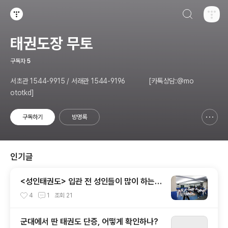
검색하기
티스토리
태권도장 무토
구독자
5
서초관 1544-9915 / 서래관 1544-9196 [카톡상담:@mo
ototkd]
구독하기
방명록
신고하기 레이어
열기
인기글
<성인태권도> 입관 전 성인들이 많이 하는
질문을 뽑아보았습니다!
4
1
조회
21
군대에서 딴 태권도 단증, 어떻게 확인하나?