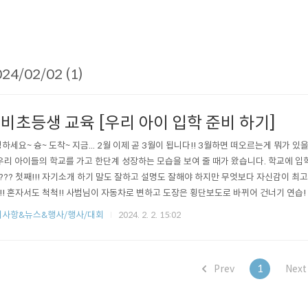
24/02/02 (1)
비초등생 교육 [우리 아이 입학 준비 하기]
하세요~ 슝~ 도착~ 지금... 2월 이제 곧 3월이 됩니다!! 3월하면 떠오르는게 뭐가 있을까요?
! 우리 아이들의 학교를 가고 한단계 성장하는 모습을 보여 줄 때가 왔습니다. 학교에 
??? 첫째!!! 자기소개 하기 말도 잘하고 설명도 잘해야 하지만 무엇보다 자신감이 최고죠
!!! 혼자서도 척척!! 사범님이 자동차로 변하고 도장은 횡단보도로 바뀌어 건너기 연습
 건너기 !! 내가 먼저 조심하기!! 세번째 이제는 초등학생이 되었으니 물건도 혼자 
지사항&뉴스&행사/행사/대회
2024. 2. 2. 15:02
카드는 덤~~ 이제는 격파를 통하여 자심감을 얻고 나의 목표를 적어서 이룰 수 있도록 하기 
Prev
1
Nex