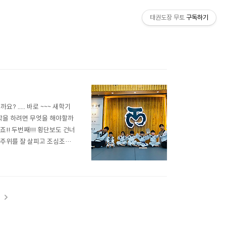
태권도장 무토
구독하기
 ..... 바로 ~~~ 새학기
입학을 하려면 무엇을 해야할까
!! 두번째!!! 횡단보도 건너
! 주위를 잘 살피고 조심조심
챙겨봐야겠쥬? 레고와 포켓몬스
!! ..
t