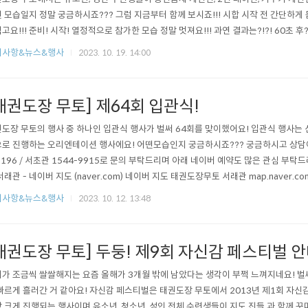
 모습일지 정말 궁금하시죠??? 그럼 지금부터 함께 보시죠!!! 시합 시작 전 간단하게 
고요!!! 준비! 시작! 열정적으로 참가한 모습 정말 멋져요!!! 과연 결과는?!?! 60초 후
!! 메달의 색은 중요하지 않아요!!! 부상없이 즐겁게 최선을 다하고 후회가 남지 않는 
지사항&뉴스&행사
2023. 10. 19. 14:00
으로서 최고의 자세라고 생각해요!!! 모두들 열심히 준비해서 다음 대회에서도 멋지게 
태권도장 무토] 제64회 입관식!
도장 무토의 행사 중 하나인 입관식 행사가 벌써 64회를 맞이했어요! 입관식 행사는 
로 진행하는 오리엔테이션 행사에요! 어떤모습인지 궁금하시죠??? 궁금하시고 상담이
9196 / 서초관 1544-9915로 문의 부탁드리며 아래 네이버 예약도 많은 관심 부탁드
서래관 - 네이버 지도 (naver.com) 네이버 지도 태권도장무토 서래관 map.naver.
 - 네이버 지도 (naver.com) 네이버 지도 태권도장무토 서초관 map.naver.com
지사항&뉴스&행사
2023. 10. 12. 13:48
었는지 다 함께 보시죠! 국기에 대한 경례 후 관장님의 열띤 설명과 수련생, 학부모님들
태권도장 무토] 두둥! 제9회 자신감 페스티벌 안
가 조금씩 쌀쌀해지는 요즘 올해가 3개월 밖에 남았다는 생각이 부쩍 느껴지네요! 벌
빠르게 흘러간 거 같아요! 자신감 페스티벌은 태권도장 무토에서 2013년 제1회 자
 크게 진행되는 행사이며 유소년, 청소년, 성인 전체 수련생들이 지도 진들 과 함께 