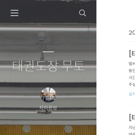
20
[
태권도장 무토
벌써
동안
시간
주실
tp
공
C%
자아완성
[
지난
태권