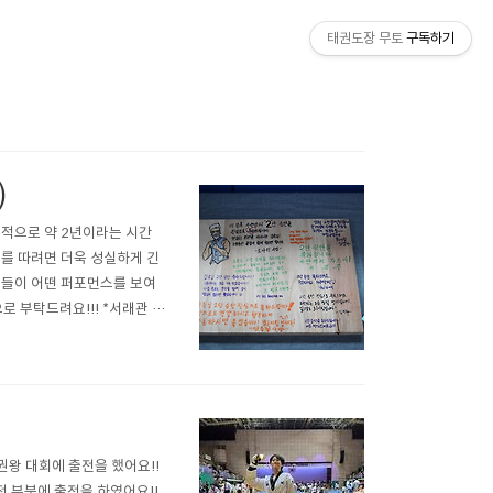
태권도장 무토
구독하기
)
본적으로 약 2년이라는 시간
단수를 따려면 더욱 성실하게 긴
분들이 어떤 퍼포먼스를 보여
 부탁드려요!!! *서래관 ht
4%EC%9E%A5%20%EB%A
2..
권왕 대회에 출전을 했어요!!
전 부분에 출전을 하였어요!!