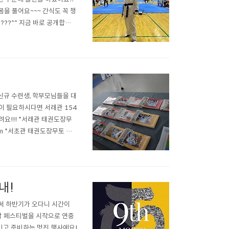
몸을 풀어요~~~ 간식도 꼭 챙
????^^ 지금 바로 공개합니
그런 모습이 스포츠인 또는 무
즐기길 바랍니다~~..
신규 수련생, 학부모님들을 대
 필요하시다면 서래관 154
려요!!! *서래관 태권도장무
com *서초관 태권도장무토 서
 그럼 지금부터 행사가 어떻게 진
의 경청하는 ..
내!
써 하반기가 오다니 시간이
신감 페스티벌을 시작으로 연중
꾸미고 준비하는 멋진 행사에요!