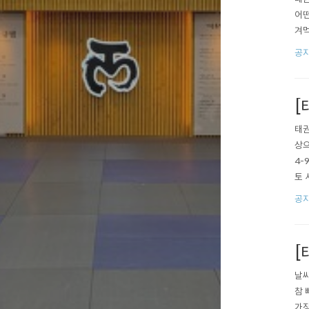
어떤
겨먹
다!
공
도인
[
태권
상으
4-
토 
초관
공
행되
[
날씨
참 
가장