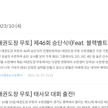
23/10 (4)
태권도장 무토] 제46회 승단식!(Feat. 블랙벨트
 태권도장 무토의 46회 승단식이 진행되었어요! 태권도장 무토 수련생들은 가장 기
 성실히 수련하여 승단 심사를 보러 가게 돼요! 그중에서도 2단, 3단, 4단 등 높은 
을 수련해야 해요! 태권도장 무토에서는 다양한 연령대의 수련생이 있어요! 수련생 
지 너무 기대가 돼요! 진정한 실력을 만들고 싶으신 분들은 아래에 있는 네이버 예약으로
s://map.naver.com/v5/search/%ED%83%9C%EA%B6%8C%EB%8F%8
지사항&뉴스&행사
2023. 10. 25. 15:23
B4%ED%86%A0/place/35581789?placePath=%3Fentry=pll%26from=nx%
태권도장 무토] 태사모 대회 출전!
 10월 15일 태권도장 무토의 수련생들이 경기도 평택에서 열리는 제11회 태사모 태
도장 무토에서는 유소년, 성인 수련생들이 공인품새 개인전, 2인 페어전, 겨루기 개인