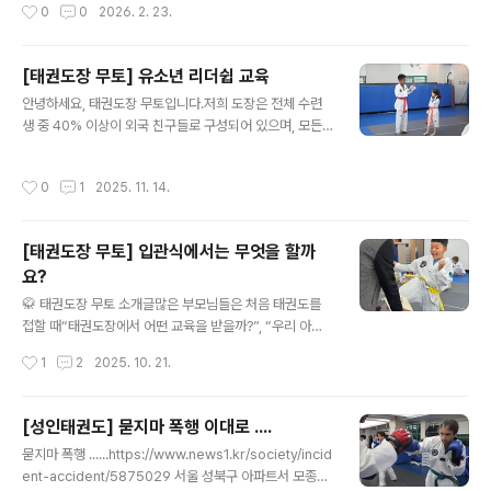
작성시간
0
0
2026. 2. 23.
로 대기를 시키기 때문에 안전 하게 아이들을 관리 하고 있
비 5% 증가하는 등, 나에게도 일어날 수 있는 위협에 대비
습니다. 태권도는 근력,..
가 필요합니다.머리가 아닌 몸의 기억: 갑작스러운 위기 상
황에서 방어 기제는 머리로 아는 것이 아니라, 오랜 시간 숙
[태권도장 무토] 유소년 리더쉽 교육
련된 몸에서 본능적으로 나옵니다.2. 우리 도장만의 특별
글 내용
안녕하세요, 태권도장 무토입니다.저희 도장은 전체 수련
한 '실전기' 커리큘럼실전 중심: 단순히 품새나 시범용 발차
생 중 40% 이상이 외국 친구들로 구성되어 있으며, 모든
기를 넘어, 실제 위험 상황에서 자신을 보호할 수 있는 구체
수업은 한국어와 영어로 이루어집니다. 특히 구령, 카운트,
적인 방어술을 배웁니다.침착함 유지: 반복 훈련을 통해 위
기술 동작은 모두 한국어로 진행해 한국 문화와 언어를 자
기 순간에도 당황하지 않고 냉정하게 대처할 수 있는 마음
작성시간
0
1
2025. 11. 14.
연스럽게 배우도록 돕고 있습니다.무토의 가장 큰 특징은
의 근력을 키웁니다.3. 가장 소중한 자산인 '나'를 위한 투
모든 아이들이 ‘리더’가 되는 리더십 교육입니다. 아이들이
자신체 단..
서로를 가르치는 모습이 처음엔 낯설게 느껴질 수 있지만,
[태권도장 무토] 입관식에서는 무엇을 할까
스스로 배운 내용을 친구들에게 설명하고 지도하는 과정은
요?
큰 성장을 이끌어 냅니다. 누군가를 가르치기 위해서는 동
글 내용
작을 더 깊이 이해해야 하기 때문에 이는 매우 가치 있는 경
🥋 태권도장 무토 소개글많은 부모님들은 처음 태권도를
험입니다.아직은 빨간띠이지만, 언젠가 멋진 검정띠를 매
접할 때“태권도장에서 어떤 교육을 받을까?”, “우리 아이
고 후배들을 지도할 아이들의 미래가 벌써부터 기대됩니
에게 정말 도움이 될까?”하는 고민을 하십니다.또한 “태권
작성시간
1
2
2025. 10. 21.
다. 서로 소통하고 협력하며 배우고 가..
도는 그냥 운동이지, 뭘 더 하겠어?”라는 생각으로 도장을
찾기도 합니다.하지만 태권도장 무토는 다릅니다.무토의
교육 철학은 한 문장으로 요약됩니다:“몸이 마음을 변화시
[성인태권도] 묻지마 폭행 이대로 ....
킨다.”강한 신체가 강한 정신을 만든다는 믿음 아래,아이들
글 내용
묻지마 폭행 ......https://www.news1.kr/society/incid
이 건강한 신체 활동을 통해 자신감과 집중력, 긍정적인 마
ent-accident/5875029 서울 성북구 아파트서 모종삽
음을 기를 수 있도록체계적인 교육을 진행하고 있습니다.