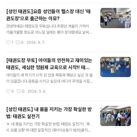
을 익히고 순서를 기억하는 과정에서 집중력과 기억력은
물론, 균형감각과 신체 협응력이 자연스럽게 발달합니다.
[성인 태권도]요즘 성인들이 헬스장 대신 '태
또한 지도자의 구령에 맞춰 수련하고 친구들..
권도장'으로 출근하는 이유?
글 내용
안녕하세요! 태권도장 무토입니다.추웠던 겨울의 기억이
가물가물할 정도로 어느덧 설레는 봄이 찾아왔네요.날씨가
풀리자마자 정말 많은 성인분들이 무토의 문을 두드려주고
작성시간
1
0
2026. 4. 7.
계세요."혹시, 거울 속의 나랑 외로운 싸움을 하는 헬스장이
이제 지겹진 않나요?"에어팟 끼고 고독하게 쇠질 하던 직
장인들이 하나둘 도복을 입기 시작한 데는 다 이유가 있습
[태권도장 무토] 아이들의 안전하고 재미있는
니다.첫째, 합법적으로 소리 지를 수 있거든요!회사에선 차
태권도, 세심한 정원제 교육으로 시작!! 태권
마 내뱉지 못하고 꾹꾹 눌러 담았던 스트레스, 여기선 눈치
글 내용
도장 무토
볼 필요 없습니다."이야아압!" 시원하게 기합 한 번 내뱉고
아이들의 새 학기가 시작 된 만큼 목표와 해보고 싶은 것 들
나면 머릿속까지 맑아지는 기분을 느끼실 거예요. 둘째,
이 있을겁니다.운동을 시키고 싶은데 어디서 무엇을 시킬
'나'에게 온전히 몰입하는 시간입니다. 사각거리는 도복 깃
지 고민이에요우리 아이가 산만해요, 소심해요 걱정이에요
작성시간
0
0
2026. 3. 6.
소리에 집중하다 보면, 복잡했던 업무 생각은 사라지고 오
태권도장은 운동은 물론!! 예절과 규칙, 자신감도 길러주는
로지 내 몸의 움직임만 남는 ..
곳 이기도 합니다!! 현재 많은 아이들이 태권도장 무토에서
태권도와 예절을 배우고 있답니다~^^ 태권도장 무토의 장
[성인 태권도] 내 몸을 지키는 가장 확실한 방
점1. 태권도장인 만큼 일반 학교 체육이 아닌 태권도 수업
법: 태권도 실전기
을 시행 하고 있습니다.2. 아이들의 성향이 전부 다른 만큼
글 내용
정원제 교육으로 성향에 맞게 섬세한 교육을 시키고 있습
👊 내 몸을 지키는 가장 확실한 방법: 태권도 실전기1. '혹
니다.3. 태권도 뿐만이 아니라 인사, 자세, 규칙 등 예절 교
시 모를 상황'에 대한 실질적인 대비이상동기 범죄(묻지마
육도 시키고 있습니다.4. 운동 외 대기 시간에는 바른자세
폭행)의 증가: 2025년 기준 상해 및 폭행 사건이 전년 대