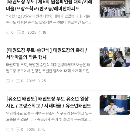
[태권도장 무토] 제6회 원챔피언쉽 대회/서래
이 할것입니다. 피곤한데 "내가 1분이라도 저 자야지 내가
마을/프랑스학교/반포동/레미안아파트
살지"라는 마음이 더 클 수도 있어요. 하지만 많은 사람들
글 내용
이 알고 있듯이 일찍 일어나 운동을 하게 되면 몸이 개운해
* 4월 12,13일날에 원챔피언쉽 대회가 있었습니다~기쁜
지고 에너지도 생깁니다. "피곤할수록 몸을 깨워야 덜 피곤
순간도 아쉬운 순간도 있었지만 무엇보다 중요한건 도전했
해진다” 는 말처럼, 아침에 너무 격하지 않게, 딱 기분 좋아
다는 것입니다. 영상으로 대회장의 느낌과 수련생 친구들
작성시간
0
0
2025. 4. 18.
질 정도로만 움직여도 하루가 달라집니다.Chapter 2몸과
의 실력을 확인해보죠 !!! https://youtu.be/u4sGcn8v
마음은..
yC8 https://youtu.be/_8RIJdhVKak
[태권도장 무토-승단식] 태권도장의 축하 /
서래마을의 작은 행사
글 내용
태권도장 무토, 특별한 승단식 개최안녕하세요! 오늘은 태
권도장 무토에서 진행된 특별한 행사에 대해 소개해 드립
니다.태권도장 무토에서는 1년에 4번 유단자들을 축하하
작성시간
1
0
2025. 3. 25.
는 자리를 마련하고 있습니다. 그중 올해 첫 번째 승단식이
성대하게 진행되었습니다. 바쁜 일정 속에서도 아이들의
승단을 축하하기 위해 부모님들께서도 참석하셨으며, 보이
[유소년 태권도] 태권도장 무토 유소년 일상
지 않는 곳에서 많은 지원과 격려를 아끼지 않으셨습니다.
사진 / 프랑스학교 / 서래마을 / 유소년태권도
이제 승단자들의 시연을 한번 볼까요? 친구들의 멋진 모습
글 내용
!!! 부모님들 앞에서 서 있는 것만으로도 떨릴텐데 아주 잘
안녕하세요 오늘은 귀여운 유소년 친구들의 운동하고 있는
해주었습니다~~~~이제는 밸트를 받아야겠죠 ? 승단식이
모습을 찍었습니다~ 승급심사 준비 및 즐겁게 운동하고 있
란 무엇일까요?승단식은 국기원 승단심사에 합격한 수련
는 모습, 3월 22일에 있는 승단식 준비까지 열심히 운동
작성시간
1
0
2025. 3. 4.
생들을 대상으로 진행됩니다. 지도진과 부모님, 선후배들
하고 있는 친구들의 모습을 담았습니다~아이들의 모습 자