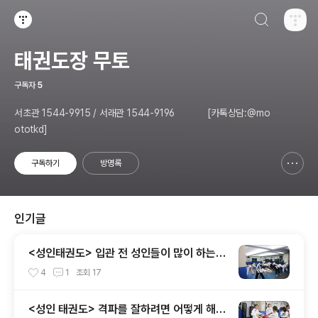
검색하기
티스토리
태권도장 무토
구독자
5
서초관 1544-9915 / 서래관 1544-9196 [카톡상담:@mo
ototkd]
구독하기
방명록
신고하기 레이어
열기
인기글
<성인태권도> 입관 전 성인들이 많이 하는
질문을 뽑아보았습니다!
4
1
조회
17
<성인 태권도> 격파를 잘하려면 어떻게 해야