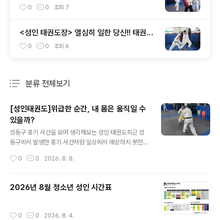
하나요?!
0
0
조회
7
<성인 태권도장> 열심히 일한 당신!! 태권도
장으로 떠나라!!!
0
0
조회
6
분류 전체보기
주요 글 목록
[성인태권도]위급한 순간, 내 몸은 움직일 수
있을까?
글 내용
성동구 흉기 사건을 보며 생각해보는 성인 태권도최근 성
동구에서 발생한 흉기 사건처럼 일상에서 예상하지 못한
위험한 상황이 발생하고 있습니다.이런 뉴스를 볼 때면 한
작성시간
0
0
2026. 8. 8.
번쯤 생각하게 됩니다.“만약 내가 그 자리에 있었다면?”위
급한 순간에는 평소 알고 있던 동작조차 제대로 나오지 않
을 수 있습니다.몸이 굳고, 판단이 늦어지고, 생각한 만큼
2026년 8월 청소년 성인 시간표
움직이지 못하기 때문입니다.그래서 중요한 것은 단순히
‘기술을 알고 있는 것’이 아니라, 실제로 몸을 움직여본 경
험​입니다.태권도, 발차기만 배우는 운동일까요?태권도에
작성시간
0
0
2026. 8. 4.