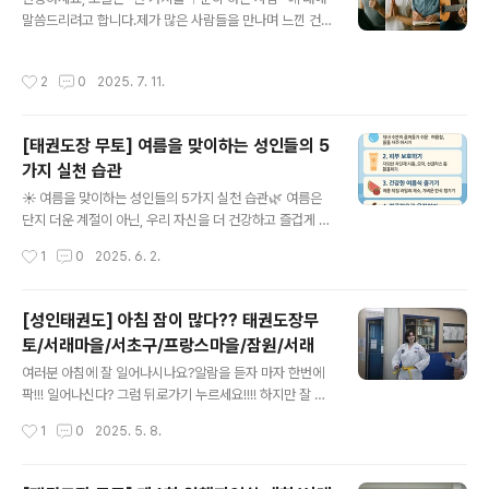
(발차기, 품새 등 점점 더 높은 수준 요구)✅ 밸트는 쉽게 취
말씀드리려고 합니다.제가 많은 사람들을 만나며 느낀 건,
득할 수 있는가?절대 그렇지 않음단순히 ‘레벨 측정’이 아
무언가를 이겨내는 사람과 그렇지 못한 사람의 가장 큰 차
닌, 노력과 땀이 깃든 과정대충 취득한 밸트는 의미 없음꾸
이는 "꾸준함"에 있다는 겁니다.🧠 1. 뇌는 꾸준함에 반응
작성시간
2
0
2025. 7. 11.
준..
합니다.여러분, 뇌는 반복되는 행동에 반응합니다. 어떤 습
관이든 지속될수록 뇌는 그 행동을 자동화합니다.운동, 명
상, 식습관, 공부, 심지어 생각하는 방식까지…하루 10분이
[태권도장 무토] 여름을 맞이하는 성인들의 5
라도 계속하면, 뇌는 그 행동을 ‘자신의 일부’로 받아들이기
가지 실천 습관
시작하죠.❤️ 2. 몸은 거짓말을 하지 않습니다.운동을 3일
글 내용
하고 포기한 사람과, 3개월 동안 하루 10분씩 걷는 사람의
☀ 여름을 맞이하는 성인들의 5가지 실천 습관🌿 여름은
몸은 완전히 다릅니다.건강은 하루아침에 무너지지 않지
단지 더운 계절이 아닌, 우리 자신을 더 건강하고 즐겁게 만
만, 좋아지는 것도 하루아침은 아닙니다.하지만 하루하루
들 수 있는 기회라는 점! 꼭 기억해두시고요.
작성시간
1
0
2025. 6. 2.
쌓이면, 그건 절대..
[성인태권도] 아침 잠이 많다?? 태권도장무
토/서래마을/서초구/프랑스마을/잠원/서래
글 내용
여러분 아침에 잘 일어나시나요?알람을 듣자 마자 한번에
팍!!! 일어나신다? 그럼 뒤로가기 누르세요!!!! 하지만 잘 못
일어나신다면 이글 꼭 끝까지 읽으세요! Chapter 1 먼저
작성시간
1
0
2025. 5. 8.
일어나야하는 이유를 명확하게 만드시오"남들이 하니깐...
나도 일찍 일어날래" "성공하는 사람들이 그렇게 한데 나도
그렇게 해볼까?"대부분의 사람들이 피곤해 쩔어 아침을 맞