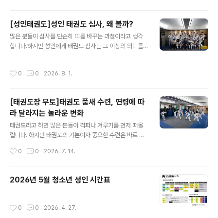
는 치기, 막기, 차기, 이동​이 모두 있습니다.그리고 이 기본
기를 실제 움직임 속에서 익히는 것이 중요합니다.무토의
실전타격 훈련에서는 미트와 상대 움직임을 활용해 기본
[성인태권도]성인 태권도 심사, 왜 볼까?
기술을 보다 실제적인 상황에서 경험합니..
글 내용
많은 분들이 심사를 단순히 띠를 바꾸는 과정이라고 생각
합니다.하지만 성인에게 태권도 심사는 그 이상의 의미를
갖습니다. 바쁜 일상 속에서 꾸준히 흘린 땀과 노력을 돌아
보고, 스스로의 성장을 확인하는 소중한 시간입니다. 처음
작성시간
0
0
2026. 8. 1.
에는 어색했던 자세와 발차기가 자연스러워지고, 어려웠던
품새를 자신 있게 해내는 모습은 그동안의 노력이 쌓였다
는 가장 확실한 증거입니다. 심사를 준비하는 과정에서 체
[태권도장 무토]태권도 품새 수련, 연령에 따
력과 유연성은 물론, 집중력과 자기관리 능력도 함께 성장
라 달라지는 놀라운 변화
합니다. 무엇보다 태권도 심사는 다른 사람과 경쟁하는 시
글 내용
험이 아닙니다.어제의 나보다 오늘의 내가 얼마나 성장했
태권도라고 하면 많은 분들이 격파나 겨루기를 먼저 떠올
는지 확인하는 과정입니다. 심사를 마친 많은 성인 수련생
립니다. 하지만 태권도의 기본이자 중요한 수련은 바로 품
들이 가장 크게 느끼는 것은 띠의 색이 아니라 '나도 끝까지
새입니다.품새는 단순히 정해진 동작을 외우는 것이 아닙
작성시간
0
0
2026. 7. 14.
해낼 수 있는 사람이구나.'​라는 자신감입니다..
니다. 단순한 동작의 반복을 넘어 공격과 방어의 원리를 익
히고, 몸과 마음을 함께 단련하며 조화롭게 하는 과정입니
다.특히 품새는 남녀노소 누구나 자신의 체력에 맞게 수련
2026년 5월 청소년 성인 시간표
할 수 있다는 것이 가장 큰 장점입니다. 🥋 태권도 품새 수
련의 장점: 연령에 따라 달라지는 놀라운 변화🧒 유소년 품
새 수련의 장점: 건강한 성장의 기초유소년기 품새 수련은
작성시간
0
0
2026. 4. 27.
신체와 인성을 함께 성장시키는 교육입니다. 다양한 동작