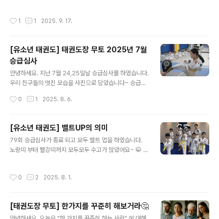
'묻지마 폭행'…60대 2명 병원 이송생명엔 지장 없어…경
이처럼 무토는 단순한 운동 공간이 아니라,몸과 마음이 함
찰, 범행 경위 조사 중 서울 성북구의 한 아파트에서 한 20
께 성장하는 교육의 장입니다.https://naver.me/IMyr7
작성시간
1
1
2025. 9. 17.
대 남성이 60대 남성 2명을 모종삽으로 폭행하는 사건이
4uT 네이버 지도태권도장무토 서래관map.naver.comh
발생했다.11일 경찰에 따르면 전날 오후 7시 40분쯤 성북
ttps://naver..
구www.news1.kr"서울 성북구의 한 아파트에서 한 20
[유소년 태권도] 태권도장 무토 2025년 7월
대 남성이 60대 남성 2명을 모종삽으로 폭행하는 사건이
승급심사
발생했다. 11일 경찰에 따르면 전날 오후 7시 40분쯤 성북
글 내용
구 석관동의 한 아파트에서 20대 남성 A 씨가 60대 남성
안녕하세요. 지난 7월 24,25일날 승급심사를 하였습니다.
2명에게 모종삽을 휘둘렀다. 피해자들은 병원으로 이송됐
우리 친구들의 멋진 모습을 사진으로 담았습니다~ 승급심
다. 이들은 출혈은 있었지만 생명에..
사 만큼은 우리 친구들이 모두 진지하고 열심히 합니다~!
작성시간
0
1
2025. 8. 6.
[유소년 태권도] 밸트UP의 의미
글 내용
79회 승급심사가 종료 되고 모두 밸트 업을 하였습니다.
노랑띠 부터 빨강띠까지 모두모두 수고가 많았어요~ 🥋 태
권도 밸트와 그 의미에 대한 정리✅ 밸트 변경에 대한 일반
적인 인식"오 이쁘다", "잘했어", "한 단계 올라갔네"와 같
작성시간
0
2
2025. 8. 1.
은 반응은 보통의 의미를 담고 있음.단순히 검정띠를 따기
위한 과정처럼 보일 수 있음.✅ 무토 태권도장의 유급자 밸
트 체계10단계 색깔 밸트 구성:흰 → 노랑 → 태극노랑 →
[태권도장 무토] 한가지를 꾸준히 해보거라🤔
초록 → 태극초록 → 파랑 → 태극파랑 → 주황 → 태극주
글 내용
황 → 빨강심사 주기: 2개월마다 1회심사 탈락 가능성 존재
안녕하세요, 오늘은 "한 가지를 꾸준히 하는 사람" 에 대해