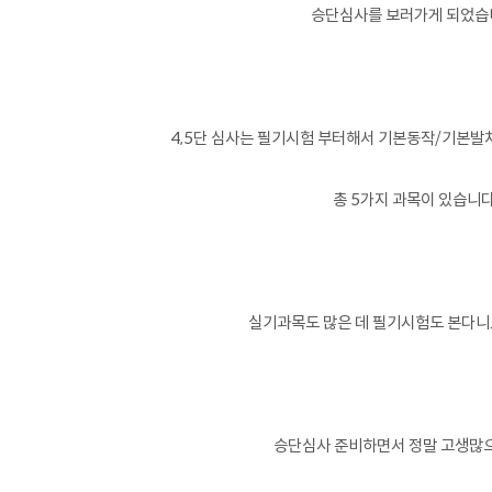
승단심사를 보러가게 되었습
4,5단 심사는 필기시험 부터해서 기본동작/기본발차
총 5가지 과목이 있습니다
실기과목도 많은 데 필기시험도 본다니.
승단심사 준비하면서 정말 고생많