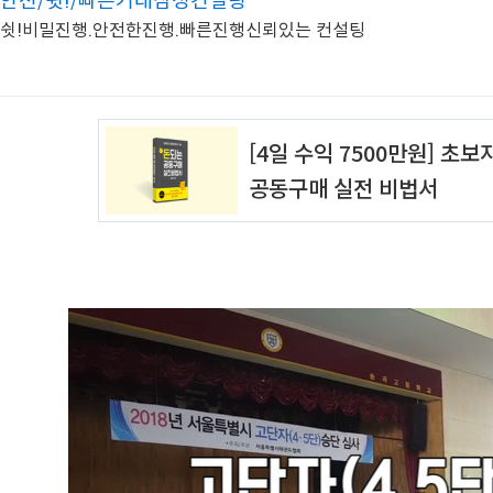
안전/쉿!/빠른거래삼성컨설팅
쉿!비밀진행.안전한진행.빠른진행신뢰있는 컨설팅