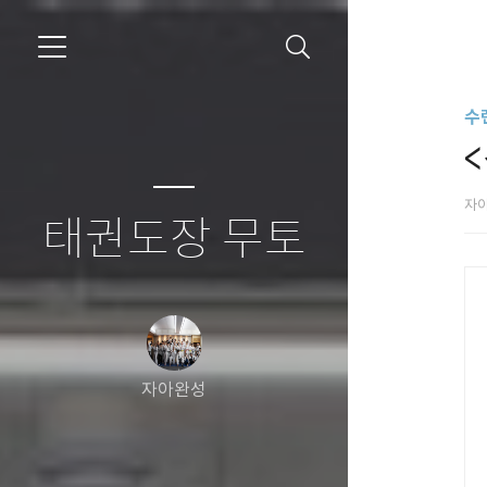
수
자
태권도장 무토
자아완성