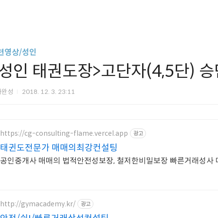
련영상/성인
<성인 태권도장>고단자(4,5단) 
아완성
2018. 12. 3. 23:11
https://cg-consulting-flame.vercel.app
광고
태귄도전문가 매매의최강컨설팅
공인중개사 매매의 법적안전성보장, 철저한비밀보장 빠른거래성사 
http://gymacademy.kr/
광고