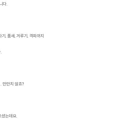
니다.
기, 품새, 겨루기, 격파까지
.
.
만만치 않죠?
으셨는데요.